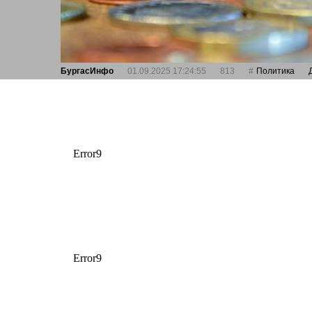
БургасИнфо
01.09.2025 17:24:55
813
Политика