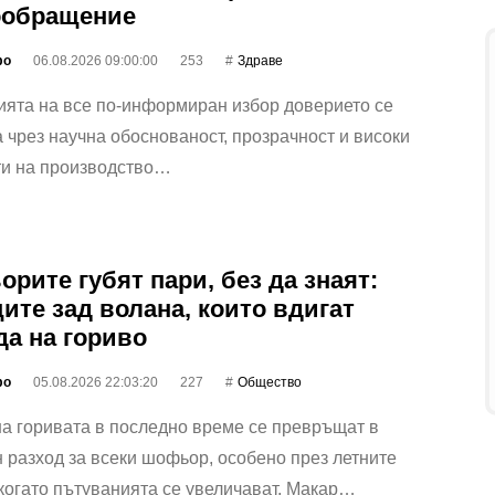
ообращение
фо
06.08.2026 09:00:00
253
Здраве
ията на все по-информиран избор доверието се
 чрез научна обоснованост, прозрачност и високи
ти на производство…
рите губят пари, без да знаят:
ите зад волана, които вдигат
да на гориво
фо
05.08.2026 22:03:20
227
Общество
а горивата в последно време се превръщат в
 разход за всеки шофьор, особено през летните
когато пътуванията се увеличават. Макар…