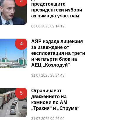
3
предстоящите
президентски избори
аз няма да участвам
03.08.2026 09:14:12
АЯР издаде лицензия
4
за извеждане от
експлоатация на трети
и четвърти блок на
АЕЦ „Козлодуй“
31.07.2026 20:34:43
Ограничават
5
движението на
камиони по АМ
„Тракия“ и „Струма“
31.07.2026 09:26:09