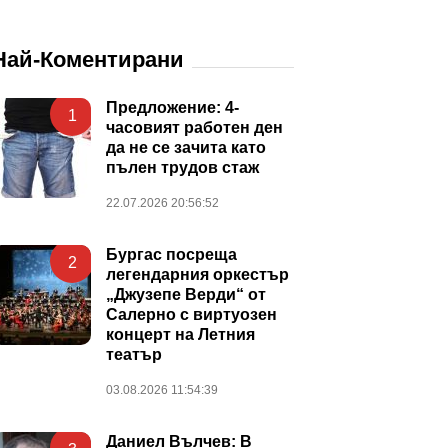
Най-Коментирани
Предложение: 4-
1
часовият работен ден
да не се зачита като
пълен трудов стаж
22.07.2026 20:56:52
Бургас посреща
2
легендарния оркестър
„Джузепе Верди“ от
Салерно с виртуозен
концерт на Летния
театър
03.08.2026 11:54:39
Даниел Вълчев: В