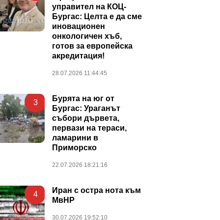
управител на КОЦ-
Бургас: Целта е да сме
иновационен
онкологичен хъб,
готов за европейска
акредитация!
28.07.2026 11:44:45
Бурята на юг от
3
Бургас: Ураганът
събори дървета,
первази на тераси,
ламарини в
Приморско
22.07.2026 18:21:16
Иран с остра нота към
4
МвНР
30.07.2026 19:52:10