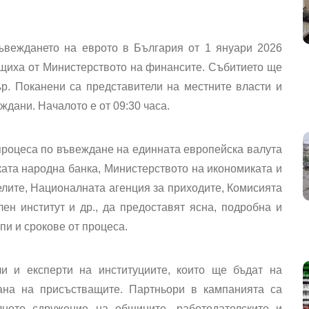
веждането на еврото в България от 1 януари 2026
бщиха от Министерството на финансите. Събитието ще
р. Поканени са представители на местните власти и
аждани. Началото е от
09:30 часа.
процеса по въвеждане на единната европейска валута
ката народна банка, Министерството на икономиката и
елите, Националната агенция за приходите, Комисията
ен институт и др., да предоставят
ясна, подробна и
и и срокове от процеса.
и и експерти на институциите, които ще бъдат на
ана на присъстващите. Партньори в кампанията са
лното сдружение на общините, работодателските и