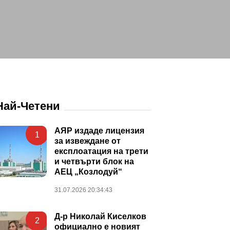
Най-Четени
АЯР издаде лицензия
1
за извеждане от
експлоатация на трети
и четвърти блок на
АЕЦ „Козлодуй“
31.07.2026 20:34:43
Д-р Николай Киселков
2
официално е новият