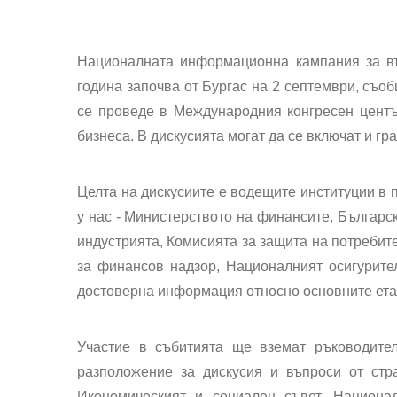
Националната информационна кампания за въ
година
започва от Бургас на 2 септември
, съо
се проведе в Международния конгресен центъ
бизнеса. В дискусията могат да се включат и гр
Целта на дискусиите е водещите институции в 
у нас - Министерството на финансите, Българс
индустрията, Комисията за защита на потребит
за финансов надзор, Националният осигурител
достоверна информация относно основните етап
Участие в събитията ще вземат ръководител
разположение за дискусия и въпроси от стр
Икономическият и социален съвет, Национа