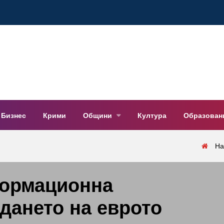
Бизнес
Крими
Общини
Култура
Образован
На
формационна
дането на еврото