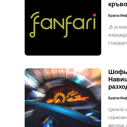
кръв
БургасИн
„В услов
изгражда
стандар
Шофьо
Навиц
разхо
БургасИн
Цените н
сериозен
месеци, 