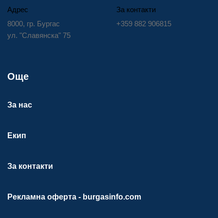
Адрес
За контакти
8000, гр. Бургас
+359 882 906815
ул. "Славянска" 75
Още
За нас
Екип
За контакти
Рекламна оферта - burgasinfo.com