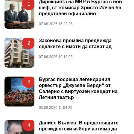
Дирекцията на МВР в Бургас с нов
1
шеф, ст. комисар Христо Илчев бе
представен официално
07.08.2026 15:28:36
Законова промяна предвижда
2
сделките с имоти да станат ад
07.08.2026 10:13:03
Бургас посреща легендарния
3
оркестър „Джузепе Верди“ от
Салерно с виртуозен концерт на
Летния театър
03.08.2026 11:54:39
Даниел Вълчев: В предстоящите
4
президентски избори аз няма да