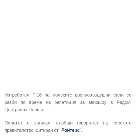
Изтребител F-16 на полските военновъздушни сили се
разби по време на репетиция за авиошоу в Радом,
Централна Полша.
Пилотът е загинал, съобщи говорител на полското
правителство, цитиран от "
Рoйтерс
".