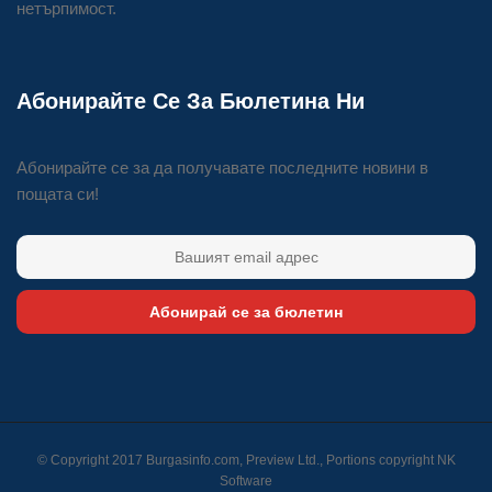
нетърпимост.
Абонирайте Се За Бюлетина Ни
Абонирайте се за да получавате последните новини в
пощата си!
Абонирай се за бюлетин
© Copyright 2017 Burgasinfo.com, Preview Ltd., Portions copyright
NK
Software