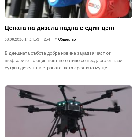
Цената на дизела падна с един цент
08.08.2026 14:14:53
254
Общество
В днешната събота добра новина зарадва част от
шофьорите - с един цент по-евтино се предлага от тази
сутрин дизелът в страната, като средната му це…