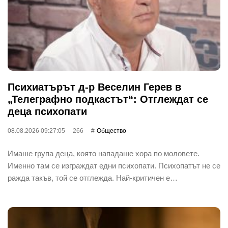
Психиатърът д-р Веселин Герев в
„Телеграфно подкастът“: Отглеждат се
деца психопати
08.08.2026 09:27:05
266
Общество
Имаше група деца, която нападаше хора по моловете.
Именно там се изграждат едни психопати. Психопатът не се
ражда такъв, той се отглежда. Най-критичен е…