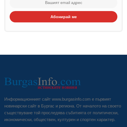
Абонирай ме
Информационният сайт www.burgasinfo.com е първият
новинарски сайт в Бургас и региона. От началото на своето
съществуване той проследява събитията от политически,
икономически, обществен, културен и спортен характер.