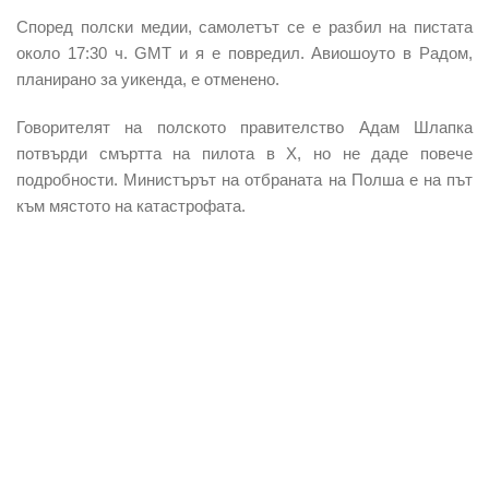
Според полски медии, самолетът се е разбил на пистата
около 17:30 ч. GMT и я е повредил. Авиошоуто в Радом,
планирано за уикенда, е отменено.
Говорителят на полското правителство Адам Шлапка
потвърди смъртта на пилота в X, но не даде повече
подробности. Министърът на отбраната на Полша е на път
към мястото на катастрофата.