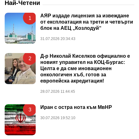
Най-Четени
АЯР издаде лицензия за извеждане
1
от експлоатация на трети и четвърти
блок на АЕЦ „Козлодуй“
31.07.2026 20:34:43
Д-р Николай Киселков официално е
2
новият управител на КОЦ-Бургас:
Целта е да сме иновационен
онкологичен хъб, готов за
европейска акредитация!
28.07.2026 11:44:45
Иран с остра нота към МвНР
3
30.07.2026 19:52:10