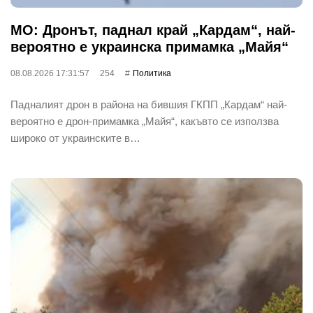
МО: Дронът, паднал край „Кардам“, най-
вероятно е украинска примамка „Майя“
08.08.2026 17:31:57
254
Политика
Падналият дрон в района на бившия ГКПП „Кардам“ най-
вероятно е дрон-примамка „Майя“, какъвто се използва
широко от украинските в…