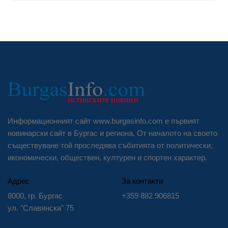
Информационният сайт www.burgasinfo.com е първият
новинарски сайт в Бургас и региона. От началото на своето
съществуване той проследява събитията от политически,
икономически, обществен, културен и спортен характер.
Адрес
За контакти
8000, гр. Бургас
+359 882 906815
ул. "Славянска" 75