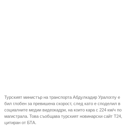
Турският министър на транспорта Абдулкадир Уралоглу е
бил глобен за превишена скорост, след като е споделил в
социалните медии видеокадри, на които кара с 224 км/ч по
магистрала. Това съoбщава турският новинарски сайт Т24,
цитиран от БТА.