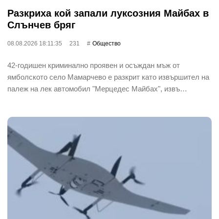
Разкриха кой запали луксозния Майбах в
Слънчев бряг
08.08.2026 18:11:35
231
Общество
42-годишен криминално проявен и осъждан мъж от
ямболското село Мамарчево е разкрит като извършител на
палеж на лек автомобил "Мерцедес Майбах", извъ…