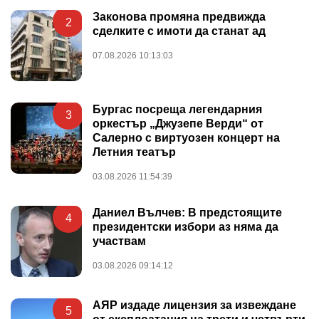
Законова промяна предвижда
2
сделките с имоти да станат ад
07.08.2026 10:13:03
Бургас посреща легендарния
3
оркестър „Джузепе Верди“ от
Салерно с виртуозен концерт на
Летния театър
03.08.2026 11:54:39
Даниел Вълчев: В предстоящите
4
президентски избори аз няма да
участвам
03.08.2026 09:14:12
АЯР издаде лицензия за извеждане
5