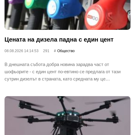
Цената на дизела падна с един цент
08.08.2026 14:14:53
291
Общество
В днешната събота добра новина зарадва част от
шофьорите - с един цент по-евтино се предлага от тази
сутрин дизелът в страната, като средната му це…