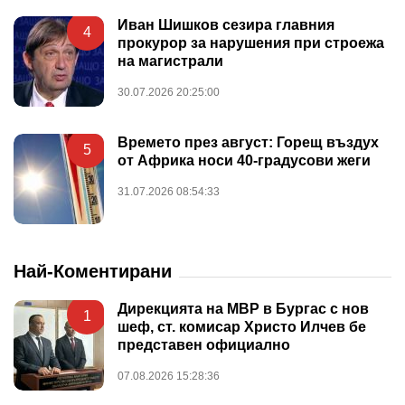
Иван Шишков сезира главния
4
прокурор за нарушения при строежа
на магистрали
30.07.2026 20:25:00
Времето през август: Горещ въздух
5
от Африка носи 40-градусови жеги
31.07.2026 08:54:33
Най-Коментирани
Дирекцията на МВР в Бургас с нов
1
шеф, ст. комисар Христо Илчев бе
представен официално
07.08.2026 15:28:36