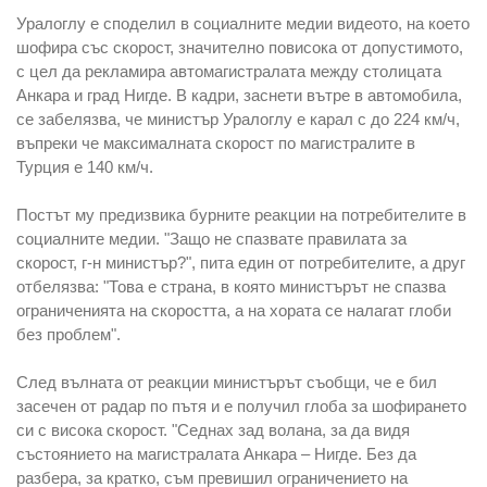
Уралоглу е споделил в социалните медии видеото, на което
шофира със скорост, значително повисока от допустимото,
с цел да рекламира автомагистралата между столицата
Анкара и град Нигде. В кадри, заснети вътре в автомобила,
се забелязва, че министър Уралоглу е карал с до 224 км/ч,
въпреки че максималната скорост по магистралите в
Турция е 140 км/ч.
Постът му предизвика бурните реакции на потребителите в
социалните медии. "Защо не спазвате правилата за
скорост, г-н министър?", пита един от потребителите, а друг
отбелязва: "Това е страна, в която министърът не спазва
ограниченията на скоростта, а на хората се налагат глоби
без проблем".
След вълната от реакции министърът съобщи, че е бил
засечен от радар по пътя и е получил глоба за шофирането
си с висока скорост. "Седнах зад волана, за да видя
състоянието на магистралата Анкара – Нигде. Без да
разбера, за кратко, съм превишил ограничението на