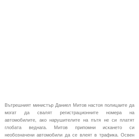
Вътрешният министър Даниел Митов настоя полицаите да
могат да свалят регистрационните номера на
автомобилите, ако нарушителите на пътя не си платят
глобата веднага. Митов припомни искането си
необозначени автомобили да се влеят в трафика. Освен