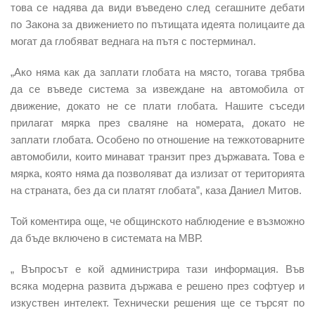
това се надява да види въведено след сегашните дебати
по Закона за движението по пътищата идеята полицаите да
могат да глобяват веднага на пътя с постерминал.
„Ако няма как да заплати глобата на място, тогава трябва
да се въведе система за извеждане на автомобила от
движение, докато не се плати глобата. Нашите съседи
прилагат мярка през сваляне на номерата, докато не
заплати глобата. Особено по отношение на тежкотоварните
автомобили, които минават транзит през държавата. Това е
мярка, която няма да позволяват да излизат от територията
на страната, без да си платят глобата”, каза Даниел Митов.
Той коментира още, че общинското наблюдение е възможно
да бъде включено в системата на МВР.
„ Въпросът е кой администрира тази информация. Във
всяка модерна развита държава е решено през софтуер и
изкуствен интелект. Технически решения ще се търсят по