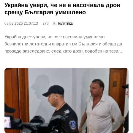
Украйна увери, че не е насочвала дрон
срещу България умишлено
08.08.2026 21:07:13
276
Политика
Украйна днес увери, че не е насочила умишлено
безпилотни летателни апарати към България и обеща да
проведе разследване, след като дрон, подобен на тези,…