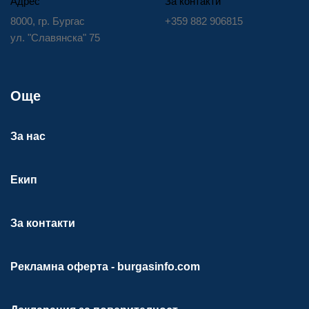
Адрес
За контакти
8000, гр. Бургас
+359 882 906815
ул. "Славянска" 75
Още
За нас
Екип
За контакти
Рекламна оферта - burgasinfo.com