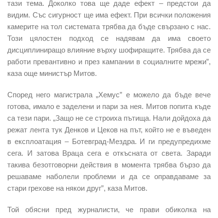
тази тема. Доколко това ще даде ефект – предстои да
видим. Със сигурност ще има ефект. При всички положения
камерите на тол системата трябва да бъде свързано с нас.
Този цялостен подход се надявам да има своето
дисциплиниращо влияние върху шофиращите. Трябва да се
работи превантивно и през кампании в социалните мрежи”,
каза още министър Митов.
Според него магистрала „Хемус” е можело да бъде вече
готова, имало е заделени и пари за нея. Митов попита къде
са тези пари. „Защо не се строиха пътища. Нали дойдоха да
режат лента тук Денков и Цеков на път, който не е въведен
в експлоатация – Ботевград-Мездра. И ги предупредихме
сега. И затова Враца сега е откъсната от света. Заради
такива безотговорни действия в момента трябва бързо да
решаваме наболели проблеми и да се оправдаваме за
стари грехове на някои друг”, каза Митов.
Той обясни пред журналисти, че прави обиколка на