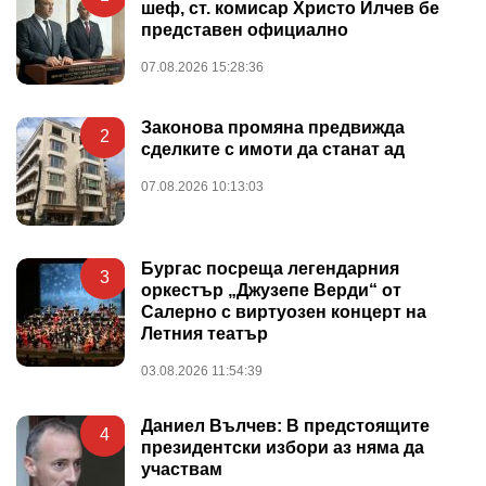
шеф, ст. комисар Христо Илчев бе
представен официално
07.08.2026 15:28:36
Законова промяна предвижда
2
сделките с имоти да станат ад
07.08.2026 10:13:03
Бургас посреща легендарния
3
оркестър „Джузепе Верди“ от
Салерно с виртуозен концерт на
Летния театър
03.08.2026 11:54:39
Даниел Вълчев: В предстоящите
4
президентски избори аз няма да
участвам