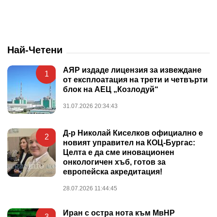
Най-Четени
АЯР издаде лицензия за извеждане
1
от експлоатация на трети и четвърти
блок на АЕЦ „Козлодуй“
31.07.2026 20:34:43
Д-р Николай Киселков официално е
2
новият управител на КОЦ-Бургас:
Целта е да сме иновационен
онкологичен хъб, готов за
европейска акредитация!
28.07.2026 11:44:45
Иран с остра нота към МвНР
3