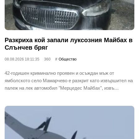
Разкриха кой запали луксозния Майбах в
Слънчев бряг
08.08.2026 18:11:35
360
Общество
42-годишен криминално проявен и осъждан мъж от
ямболското село Мамарчево е разкрит като извършител на
палеж на лек автомобил "Мерцедес Майбах", извъ…