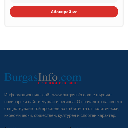
Абонирай ме
Информационният сайт www.burgasinfo.com е първият
новинарски сайт в Бургас и региона. От началото на своето
съществуване той проследява събитията от политически,
икономически, обществен, културен и спортен характер.