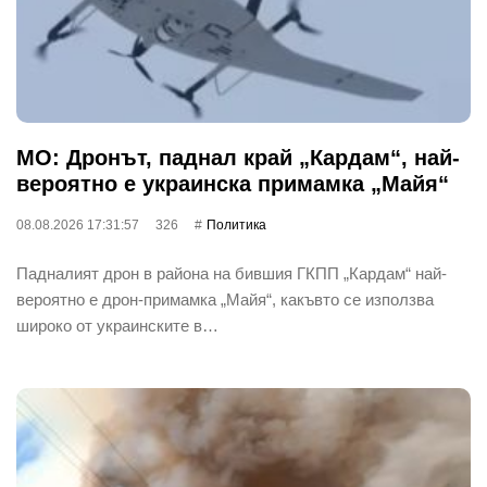
МО: Дронът, паднал край „Кардам“, най-
вероятно е украинска примамка „Майя“
08.08.2026 17:31:57
326
Политика
Падналият дрон в района на бившия ГКПП „Кардам“ най-
вероятно е дрон-примамка „Майя“, какъвто се използва
широко от украинските в…