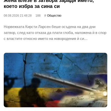
Жена влезе в затвора заради името,
което избра за сина си
08.08.2026 21:48:28
188
Общество
Норвежката Кирсти Ларсен беше осъдена на два дни
затвор, след като отказа да плати глоба, наложена ѝ в спор
с властите относно името на новородения ѝ си…