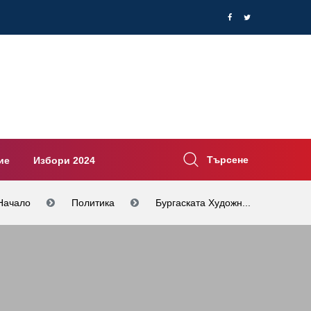
Търсене
ие
Избори 2024
Начало
Политика
Бургаската Художн...