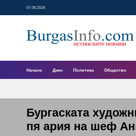
07.08.2026
Начало
Днес
Политика
Общество
Бургаската художн
пя ария на шеф Ан