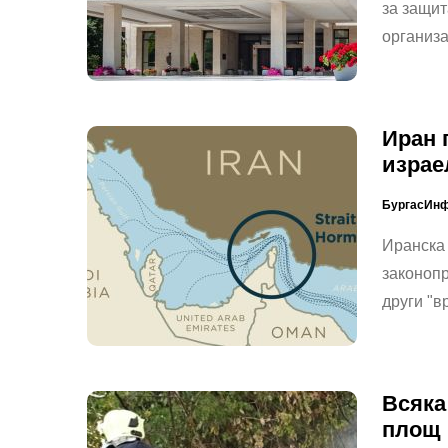
за защит
организ
Иран 
израе
БургасИн
Иранска
законопр
други "
Всяка
площ 