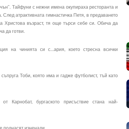
тчън". Тайфуни с нежни имена окупираха ресторанта и
. След атрактивната гимнастичка Петя, в предаването
а Христова възраст, тя още търси себе си. Обича да
ча да готви.
ия на чинията си с...ария, което стресна всички
ъпруга Тоби, която има и гадже футболист, тъй като
от Карнобат, бургаското присъствие стана най-
е поднасят изненади.