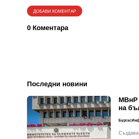
0 Коментара
Последни новини
МВнР 
на бъ
БургасИн
Създава