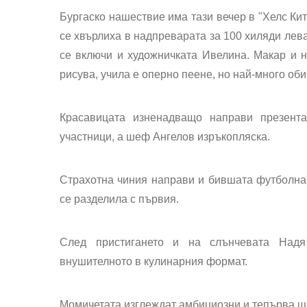
Бургаско нашествие има тази вечер в "Хелс Ки
се хвърлиха в надпреварата за 100 хиляди лева
се включи и художничката Ивелина. Макар и н
рисува, учила е оперно пеене, но най-много оби
Красавицата изненадващо направи презентац
участници, а шеф Ангелов изръкопляска.
Страхотна чиния направи и бившата футболна с
се разделила с първия.
След пристигането и на слънчевата Надя 
внушителното в кулинарния формат.
Момичетата изглеждат амбициозни и тепърва щ