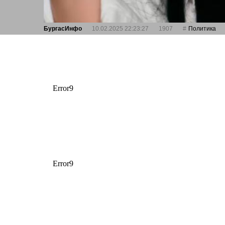
БургасИнфо
10.02.2025 22:23:27
1907
Политика