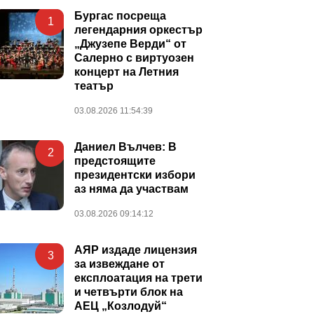
Бургас посреща
1
легендарния оркестър
„Джузепе Верди“ от
Салерно с виртуозен
концерт на Летния
театър
03.08.2026 11:54:39
Даниел Вълчев: В
2
предстоящите
президентски избори
аз няма да участвам
03.08.2026 09:14:12
АЯР издаде лицензия
3
за извеждане от
експлоатация на трети
и четвърти блок на
АЕЦ „Козлодуй“