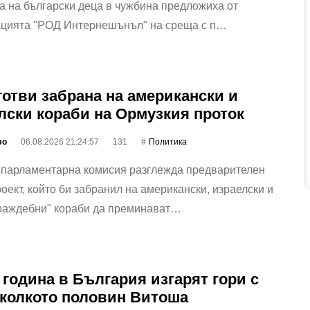
а на български деца в чужбина предложиха от
ацията "РОД Интернешънъл" на среща с п…
готви забрана на американски и
лски кораби на Ормузкия проток
фо
06.08.2026 21:24:57
131
Политика
 парламентарна комисия разглежда предварителен
оект, който би забранил на американски, израелски и
враждебни" кораби да преминават…
 година в България изгарят гори с
колкото половин Витоша