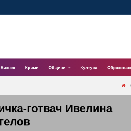
Бизнес
Крими
Общини
Култура
Образован
ичка-готвач Ивелина
гелов