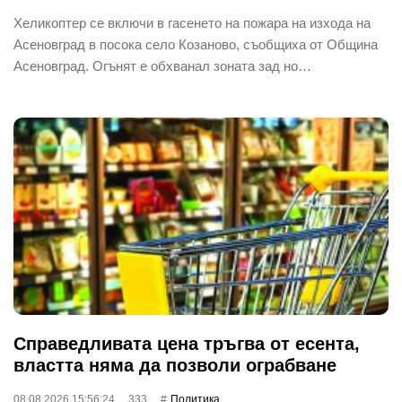
Хеликоптер се включи в гасенето на пожара на изхода на
Асеновград в посока село Козаново, съобщиха от Община
Асеновград. Огънят е обхванал зоната зад но…
Справедливата цена тръгва от есента,
властта няма да позволи ограбване
08.08.2026 15:56:24
333
Политика