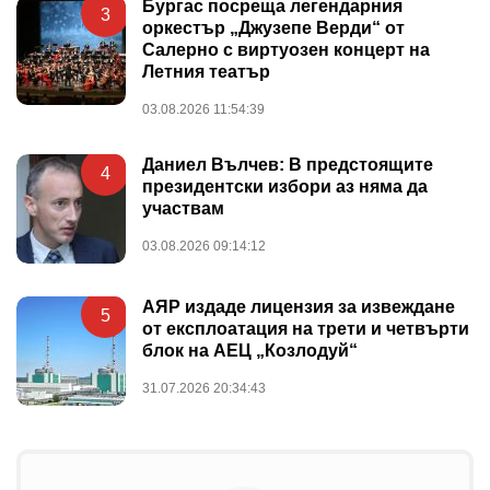
Бургас посреща легендарния
3
оркестър „Джузепе Верди“ от
Салерно с виртуозен концерт на
Летния театър
03.08.2026 11:54:39
Даниел Вълчев: В предстоящите
4
президентски избори аз няма да
участвам
03.08.2026 09:14:12
АЯР издаде лицензия за извеждане
5
от експлоатация на трети и четвърти
блок на АЕЦ „Козлодуй“
31.07.2026 20:34:43