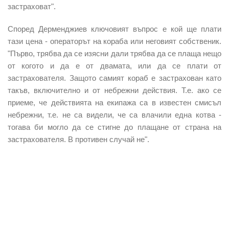
застраховат".
Според Дерменджиев ключовият въпрос е кой ще плати
тази цена - операторът на кораба или неговият собственик.
"Първо, трябва да се изясни дали трябва да се плаща нещо
от когото и да е от двамата, или да се плати от
застрахователя. Защото самият кораб е застрахован като
такъв, включително и от небрежни действия. Т.е. ако се
приеме, че действията на екипажа са в известен смисъл
небрежни, т.е. не са видели, че са влачили една котва -
тогава би могло да се стигне до плащане от страна на
застрахователя. В противен случай не".