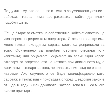
По думите му, ако се влезе в темата за умишлено деяние -
саботаж, тогава няма застраховател, който да плати
подобни щети.
"Те ще бъдат за сметка на собственика, който съответно ще
има вероятно регрес към оператора. И освен това ще има
много тежки присъди за хората, които са допринесли за
това. Обикновено за подобни събития отговаря или
капитанът, или боцманът. Боцманът на всеки един кораб
отговаря за закрепването на котвата при движението му, а
капитанът отговаря за това, че плавателният съд не е спрян
навреме. Ако случилото се бъде квалифицирано като
саботаж в тежък вид - присъдата според шведския закон е
от 2 до 18 години или доживотен затвор. Това в ЕС са много
високи присъди".