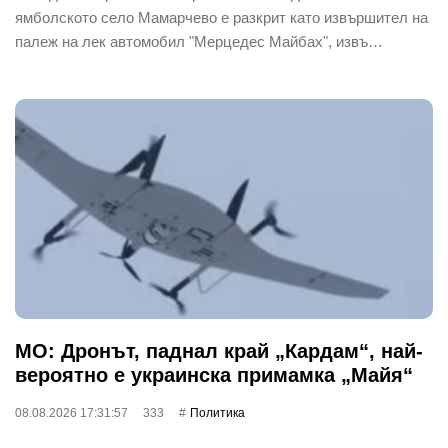
ямболското село Мамарчево е разкрит като извършител на
палеж на лек автомобил "Мерцедес Майбах", извъ…
МО: Дронът, паднал край „Кардам“, най-
вероятно е украинска примамка „Майя“
08.08.2026 17:31:57
333
Политика