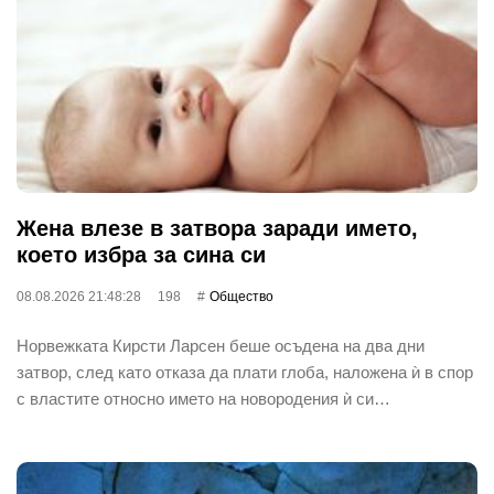
Жена влезе в затвора заради името,
което избра за сина си
08.08.2026 21:48:28
198
Общество
Норвежката Кирсти Ларсен беше осъдена на два дни
затвор, след като отказа да плати глоба, наложена ѝ в спор
с властите относно името на новородения ѝ си…