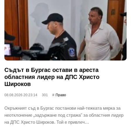
Съдът в Бургас остави в ареста
областния лидер на ДПС Христо
Широков
08.08.2026 20:23:14
301
Право
Окръжният съд в Бургас постанови най-тежката мярка за
неотклонение „задържане под стража" за областния лидер
на ДПС Христо Широков. Той е привлеч…