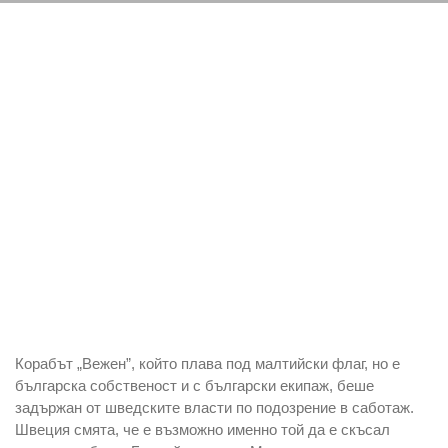
Корабът „Вежен”, който плава под малтийски флаг, но е
българска собственост и с български екипаж, беше
задържан от шведските власти по подозрение в саботаж.
Швеция смята, че е възможно именно той да е скъсал