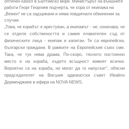
оптичен кабел в Балтийско море. Министърът на външните
работи Георг Георгиев подчерта, че хора от екипажа на
„Вежен” не са задържани и няма повдигнати обвинения за
случая.
„Това, че корабът е арестуван, а екипажът - не, означава, че
се отделя собствеността и самия плавателен съд от
физическите лица - екипаж и капитан. Те са европейски,
български граждани. В рамките на Европейския съюз сме.
Така, че тук няма драма. По-скоро, тяхното постоянно
място е на кораба, където всъщност живеят всички.
Вероятно са на кораба, но могат да го напускат", обясни
председателят на Висшия адвокатски съвет Ивайло
Дерменджиев в ефира на NOVA NEWS.