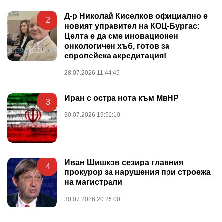
Д-р Николай Киселков официално е
2
новият управител на КОЦ-Бургас:
Целта е да сме иновационен
онкологичен хъб, готов за
европейска акредитация!
28.07.2026 11:44:45
Иран с остра нота към МвНР
3
30.07.2026 19:52:10
Иван Шишков сезира главния
4
прокурор за нарушения при строежа
на магистрали
30.07.2026 20:25:00