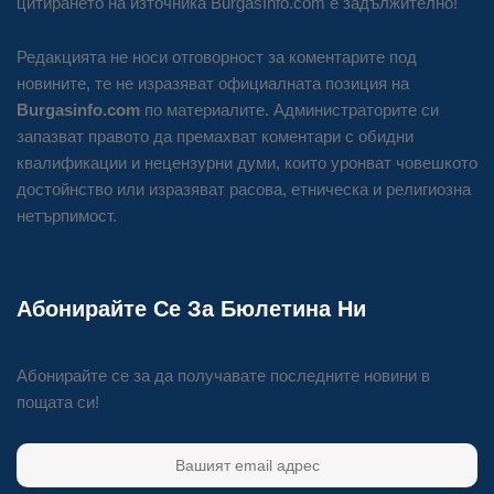
цитирането на източника BurgasInfo.com е задължително!
Редакцията не носи отговорност за коментарите под
новините, те не изразяват официалната позиция на
Burgasinfo.com
по материалите. Администраторите си
запазват правото да премахват коментари с обидни
квалификации и нецензурни думи, които уронват човешкото
достойнство или изразяват расова, етническа и религиозна
нетърпимост.
Абонирайте Се За Бюлетина Ни
Абонирайте се за да получавате последните новини в
пощата си!