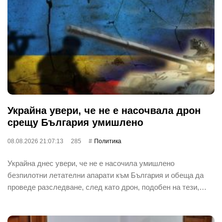
Украйна увери, че не е насочвала дрон
срещу България умишлено
08.08.2026 21:07:13
285
Политика
Украйна днес увери, че не е насочила умишлено
безпилотни летателни апарати към България и обеща да
проведе разследване, след като дрон, подобен на тези,…