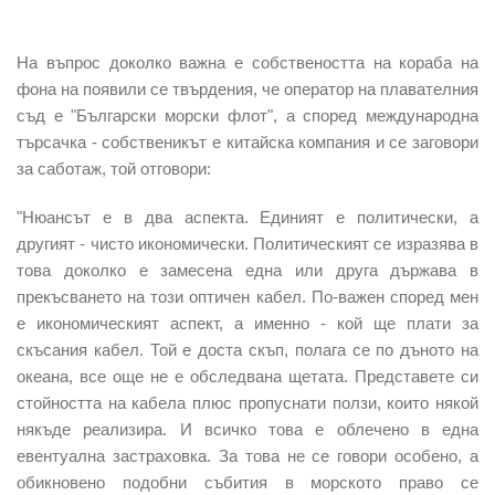
На въпрос доколко важна е собствеността на кораба на
фона на появили се твърдения, че оператор на плавателния
съд е "Български морски флот", а според международна
търсачка - собственикът е китайска компания и се заговори
за саботаж, той отговори:
"Нюансът е в два аспекта. Единият е политически, а
другият - чисто икономически. Политическият се изразява в
това доколко е замесена една или друга държава в
прекъсването на този оптичен кабел. По-важен според мен
е икономическият аспект, а именно - кой ще плати за
скъсания кабел. Той е доста скъп, полага се по дъното на
океана, все още не е обследвана щетата. Представете си
стойността на кабела плюс пропуснати ползи, които някой
някъде реализира. И всичко това е облечено в една
евентуална застраховка. За това не се говори особено, а
обикновено подобни събития в морското право се