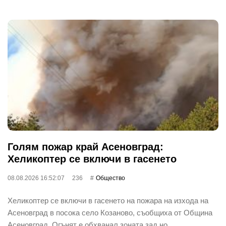
Голям пожар край Асеновград:
Хеликоптер се включи в гасенето
08.08.2026 16:52:07
236
Общество
Хеликоптер се включи в гасенето на пожара на изхода на
Асеновград в посока село Козаново, съобщиха от Община
Асеновград. Огънят е обхванал зоната зад но…