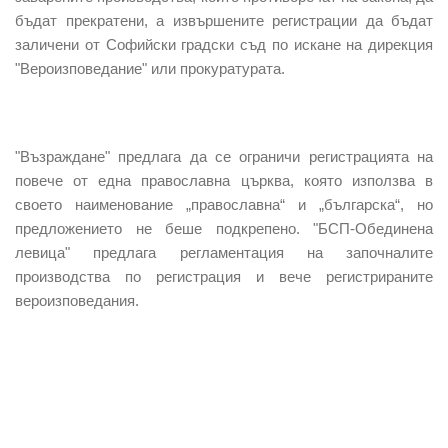
бъдат
прекратени
, а
извършените регистрации
да бъдат
заличени
от
Софийски градски съд
по искане на
дирекция
"Вероизповедание"
или
прокуратурата
.
"Възраждане"
предлага да се
ограничи регистрацията
на
повече от една
православна църква
, която използва в
своето наименование
„православна“ и „българска“
, но
предложението
не беше подкрепено
.
"БСП-Обединена
левица"
предлага
регламентация
на
започналите
производства по регистрация
и
вече регистрираните
вероизповедания.