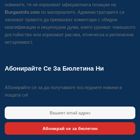
новините, те не изразяват официалната позиция на
Burgasinfo.com
по материалите. Администраторите си
запазват правото да премахват коментари с обидни
квалификации и нецензурни думи, които уронват човешкото
достойнство или изразяват расова, етническа и религиозна
нетърпимост.
Абонирайте Се За Бюлетина Ни
Абонирайте се за да получавате последните новини в
пощата си!
Абонирай се за бюлетин