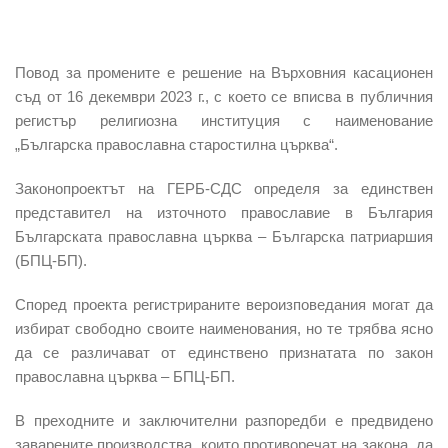
Повод за промените е
решение на Върховния касационен
съд
от 16 декември 2023 г., с което се вписва в
публичния
регистър
религиозна институция с наименование
„Българска православна старостилна църква“
.
Законопроектът на ГЕРБ-СДС определя за
единствен
представител
на
източното православие
в България
Българската православна църква – Българска патриаршия
(БПЦ-БП)
.
Според проекта
регистрираните вероизповедания
могат да
избират свободно своите
наименования
, но те трябва
ясно
да се различават
от
единствено признатата по закон
православна църква – БПЦ-БП
.
В преходните и заключителни разпоредби е предвидено
заварените производства
, които
противоречат на закона
, да