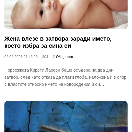
Жена влезе в затвора заради името,
което избра за сина си
08.08.2026 21:48:28
204
Общество
Норвежката Кирсти Ларсен беше осъдена на два дни
затвор, след като отказа да плати глоба, наложена ѝ в спор
с властите относно името на новородения ѝ си…