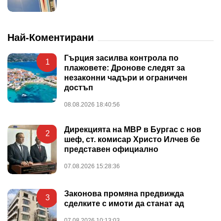
Най-Коментирани
Гърция засилва контрола по
1
плажовете: Дронове следят за
незаконни чадъри и ограничен
достъп
08.08.2026 18:40:56
Дирекцията на МВР в Бургас с нов
2
шеф, ст. комисар Христо Илчев бе
представен официално
07.08.2026 15:28:36
Законова промяна предвижда
3
сделките с имоти да станат ад
07.08.2026 10:13:03