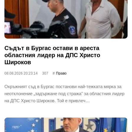
Съдът в Бургас остави в ареста
областния лидер на ДПС Христо
Широков
08.08.2026 20:23:14
307
Право
Окръжният съд в Бургас постанови най-тежката мярка за
неотклонение „задържане под стража" за областния лидер
на ДПС Христо Широков. Той е привлеч…