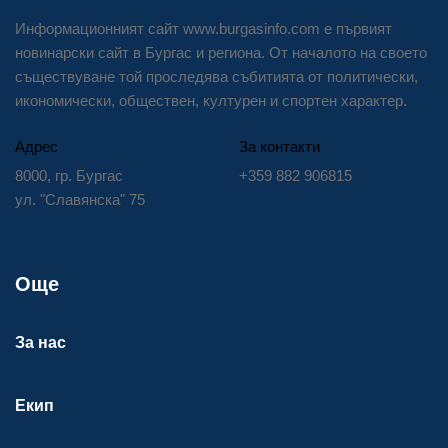
Информационният сайт www.burgasinfo.com е първият
новинарски сайт в Бургас и региона. От началото на своето
съществуване той проследява събитията от политически,
икономически, обществен, културен и спортен характер.
Адрес
За контакти
8000, гр. Бургас
+359 882 906815
ул. "Славянска" 75
Още
За нас
Екип