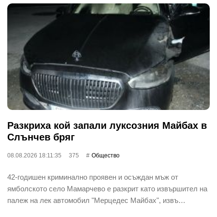
Разкриха кой запали луксозния Майбах в
Слънчев бряг
08.08.2026 18:11:35
375
Общество
42-годишен криминално проявен и осъждан мъж от
ямболското село Мамарчево е разкрит като извършител на
палеж на лек автомобил "Мерцедес Майбах", извъ…