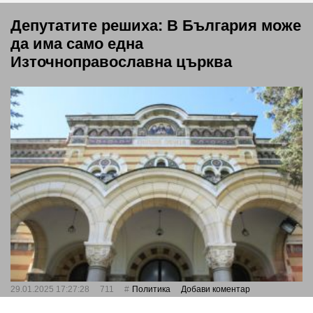
Депутатите решиха: В България може
да има само една
Източноправославна църква
29.01.2025 17:27:28
711
Политика
Добави коментар