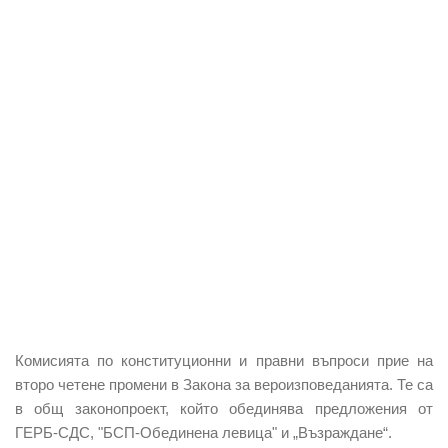
Комисията по конституционни и правни въпроси
прие на
второ четене
промени в
Закона за вероизповеданията
. Те са
в
общ законопроект
, който обединява предложения от
ГЕРБ-СДС, "БСП-Обединена левица" и „Възраждане“.