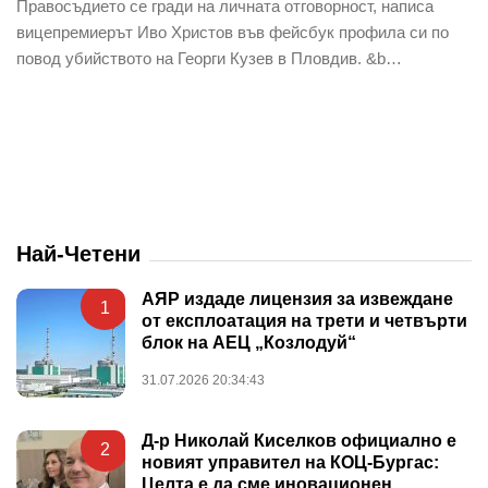
Правосъдието се гради на личната отговорност, написа
вицепремиерът Иво Христов във фейсбук профила си по
повод убийството на Георги Кузев в Пловдив. &b…
Най-Четени
АЯР издаде лицензия за извеждане
1
от експлоатация на трети и четвърти
блок на АЕЦ „Козлодуй“
31.07.2026 20:34:43
Д-р Николай Киселков официално е
2
новият управител на КОЦ-Бургас:
Целта е да сме иновационен