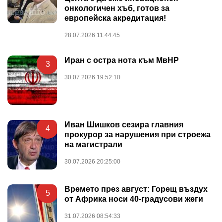
онкологичен хъб, готов за
европейска акредитация!
28.07.2026 11:44:45
Иран с остра нота към МвНР
3
30.07.2026 19:52:10
Иван Шишков сезира главния
4
прокурор за нарушения при строежа
на магистрали
30.07.2026 20:25:00
Времето през август: Горещ въздух
5
от Африка носи 40-градусови жеги
31.07.2026 08:54:33