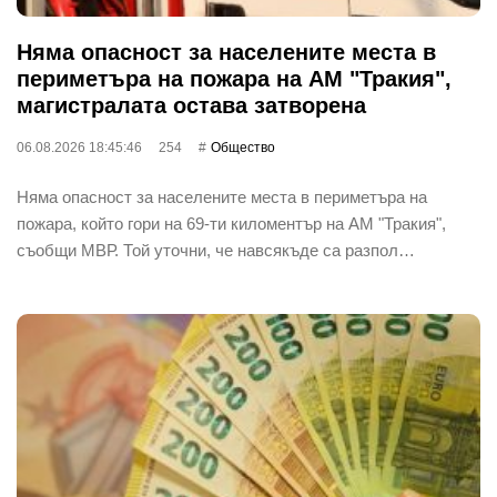
Няма опасност за населените места в
периметъра на пожара на АМ "Тракия",
магистралата остава затворена
06.08.2026 18:45:46
254
Общество
Няма опасност за населените места в периметъра на
пожара, който гори на 69-ти киломентър на АМ "Тракия",
съобщи МВР. Той уточни, че навсякъде са разпол…