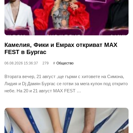
Камелия, Фики и Емрах откриват MAX
FEST в Бургас
06.08.2026 15:36:37
279
Общество
Втората вечер, 21 август ,ще гърми с хитовете на Симона,
Лидия и Dj Дамян Бургас се готви за мега купон под открито
небе. На 20 и 21 август MAX FEST …