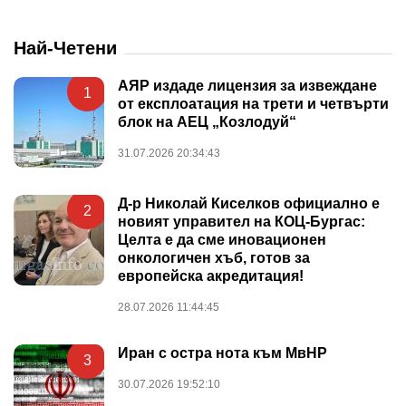
Най-Четени
АЯР издаде лицензия за извеждане
1
от експлоатация на трети и четвърти
блок на АЕЦ „Козлодуй“
31.07.2026 20:34:43
Д-р Николай Киселков официално е
2
новият управител на КОЦ-Бургас:
Целта е да сме иновационен
онкологичен хъб, готов за
европейска акредитация!
28.07.2026 11:44:45
Иран с остра нота към МвНР
3
30.07.2026 19:52:10