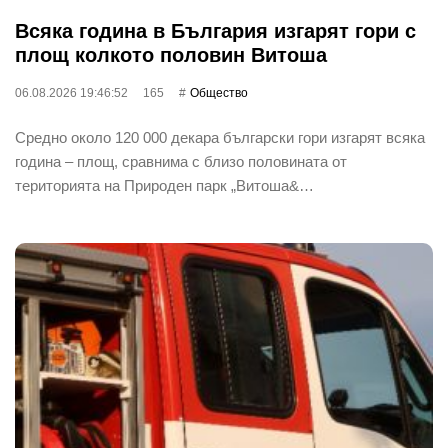
Всяка година в България изгарят гори с
площ колкото половин Витоша
06.08.2026 19:46:52
165
Общество
Средно около 120 000 декара български гори изгарят всяка
година – площ, сравнима с близо половината от
територията на Природен парк „Витоша&…