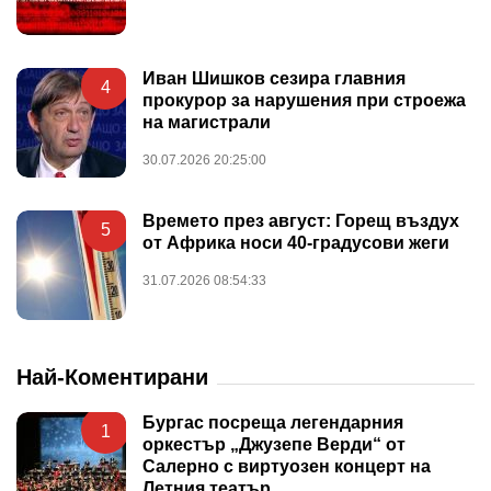
Иван Шишков сезира главния
4
прокурор за нарушения при строежа
на магистрали
30.07.2026 20:25:00
Времето през август: Горещ въздух
5
от Африка носи 40-градусови жеги
31.07.2026 08:54:33
Най-Коментирани
Бургас посреща легендарния
1
оркестър „Джузепе Верди“ от
Салерно с виртуозен концерт на
Летния театър