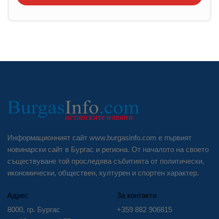
Информационният сайт www.burgasinfo.com е първият
новинарски сайт в Бургас и региона. От началото на своето
съществуване той проследява събитията от политически,
икономически, обществен, културен и спортен характер.
Адрес
За контакти
8000, гр. Бургас
+359 882 906815