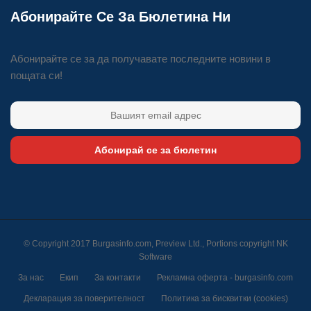
Абонирайте Се За Бюлетина Ни
Абонирайте се за да получавате последните новини в
пощата си!
Абонирай се за бюлетин
© Copyright 2017 Burgasinfo.com, Preview Ltd., Portions copyright
NK
Software
За нас
Екип
За контакти
Рекламна оферта - burgasinfo.com
Декларация за поверителност
Политика за бисквитки (cookies)