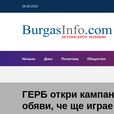
06.08.2026
Начало
Днес
Политика
Общество
ГЕРБ откри кампан
обяви, че ще игра