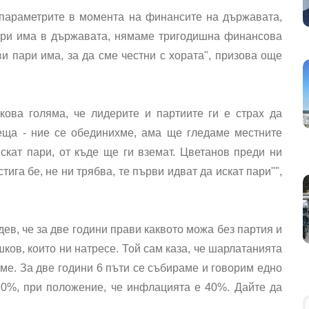
 параметрите в момента на финансите на държавата,
ари има в държавата, нямаме тригодишна финансова
и пари има, за да сме честни с хората", призова още
кова голяма, че лидерите и партиите ги е страх да
неща - ние се обединихме, ама ще гледаме местните
искат пари, от къде ще ги вземат. Цветанов преди ни
стига бе, не ни трябва, те първи идват да искат пари"",
дев, че за две години прави каквото можа без партия и
шков, които ни натресе. Той сам каза, че шарлатанията
ме. За две години 6 пъти се събираме и говорим едно
 20%, при положение, че инфлацията е 40%. Дайте да