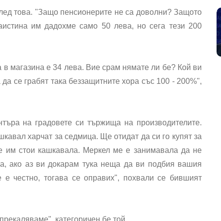
след това. "Защо пенсионерите не са доволни? Защото
аистина им дадохме само 50 лева, но сега тези 200
а в магазина е 34 лева. Вие срам нямате ли бе? Кой ви
 да се грабят така беззащитните хора със 100 - 200%",
нтъра на градовете си тържища на производителите.
шкавал харчат за седмица. Ще отидат да си го купят за
ще им стои кашкавала. Меркел ме е занимавала да не
ла, ако аз ви докарам тука неща да ви подбия вашия
е е честно, тогава се оправих", похвали се бившият
прекаляваме", категоричен бе той.