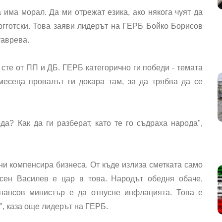
 има морал. Да ми отрежат езика, ако някога чуят да
гготски. Това заяви лидерът на ГЕРБ Бойко Борисов
таврева.
 сте от ПП и ДБ. ГЕРБ категорично ги победи - темата
месеца провалът ги докара там, за да трябва да се
а? Как да ги разберат, като те го съдраха народа",
ни компенсира бизнеса. От къде излиза сметката само
ен Василев е цар в това.
Народът обедня обаче,
нансов министър е да отпусне инфлацията. Това е
", каза още лидерът на ГЕРБ.