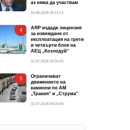
аз няма да участвам
03.08.2026 09:14:12
АЯР издаде лицензия
4
за извеждане от
експлоатация на трети
и четвърти блок на
АЕЦ „Козлодуй“
31.07.2026 20:34:43
Ограничават
5
движението на
камиони по АМ
„Тракия“ и „Струма“
31.07.2026 09:26:09