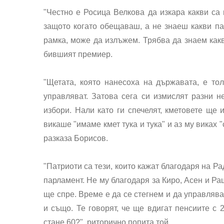
"Честно е Росица Велкова да изкара какви са
защото когато обещаваш, а не знаеш какви п
рамка, може да излъжем. Трябва да знаем какв
бившият премиер.
"Щетата, която нанесоха на държавата, е тол
управляват. Затова сега си измислят разни 
избори. Нали като ги спечелят, кметовете ще 
викаше "имаме кмет тука и тука" и аз му виках "
разказа Борисов.
"Патриоти са тези, които кажат благодаря на Ра
парламент. Не му благодаря за Киро, Асен и Ра
ще спре. Време е да се стегнем и да управлява
и също. Те говорят, че ще вдигат пенсиите с
стане 60?", риторично попита той.