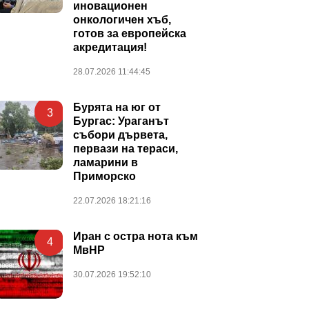
иновационен
онкологичен хъб,
готов за европейска
акредитация!
28.07.2026 11:44:45
Бурята на юг от
3
Бургас: Ураганът
събори дървета,
первази на тераси,
ламарини в
Приморско
22.07.2026 18:21:16
Иран с остра нота към
4
МвНР
30.07.2026 19:52:10