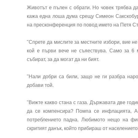
Животът е пълен с обрати. Но човек трябва да
кажа една лоша дума срещу Симеон Сакскобур
на пресконференция по повод името на Петя С
"Спрете да мислите за местните избори, вие не
кой е първи вече не съяествува. Само за 6 
събират, за да могат да ни бият.
"Нали добри са били, защо не ги разбра народ
добави той.
"Вижте какво стана с газа. Държавата две годи
да се компенсира?
Помпа се инфлацията, Ас
потреблението падна. Любимото нещо на фи
скритият данък, който прибираш от населението