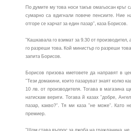
По думите му това носи такъв омагьосан кръг 
сумарно са вдигнали повече пенсиите. Ние н
отгоре се харчат за един пазар", каза Борисов.
"Кашкавала го взимат за 9.30 от производител, 
го разреши това. Кой министър го разреши това
запита Борисов.
Борисов призова кметовете да направят в це
"Тези домакини, които пазаруват знаят колко ка
10 лв. от производителя. Тогава в магазина 
натискам вериги. Тогава й казах "добре, Анге
пазар, какво?". Тя ми каза "не може". Като н
премиер.
"Щом става въпрос за джоба на гражданина, не 