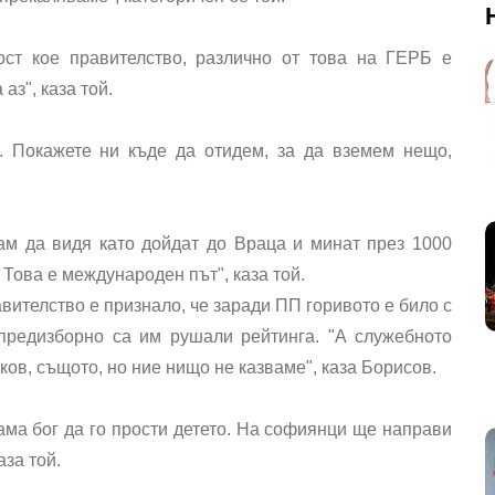
ст кое правителство, различно от това на ГЕРБ е
аз", каза той.
. Покажете ни къде да отидем, за да вземем нещо,
кам да видя като дойдат до Враца и минат през 1000
. Това е международен път", каза той.
ителство е признало, че заради ПП горивото е било с
 предизборно са им рушали рейтинга. "А служебното
ов, същото, но ние нищо не казваме", каза Борисов.
 ама бог да го прости детето. На софиянци ще направи
аза той.