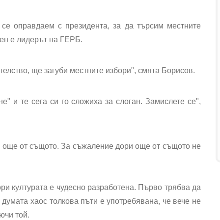
 се оправдаем с президента, за да търсим местните
чен е лидерът на ГЕРБ.
телство, ще загуби местните избори", смята Борисов.
е" и те сега си го сложиха за слоган. Замислете се",
 още от същото. За съжаление дори още от същото не
ри културата е чудесно разработена. Първо трябва да
думата хаос толкова пъти е употребявана, че вече не
ючи той.