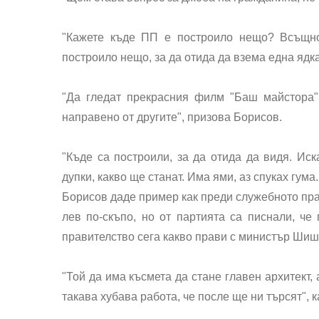
"Кажете къде ПП е построило нещо? Всъщно
построило нещо, за да отида да взема една ядка 
"Да гледат прекрасния филм "Баш майстора"
направено от другите", призова Борисов.
"Къде са построили, за да отида да видя. Ис
дупки, какво ще станат. Има ями, аз спуках гума
Борисов даде пример как преди служебното прав
лев по-скъпо, но от партията са писнали, че
правителство сега какво прави с министър Шишк
"Той да има късмета да стане главен архитект,
такава хубава работа, че после ще ни търсят", к