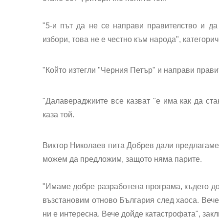
"5-и път да не се направи правителство и да
избори, това не е честно към народа", категори
"Който изтегли "Черния Петър" и направи прави
"Далавераджиите все казват "е има как да стан
каза той.
Виктор Николаев пита Добрев дали предлагаме
можем да предложим, защото няма парите.
"Имаме добре разработена програма, където до
възстановим отново България след хаоса. Вече 
ни е интересна. Вече дойде катастрофата", закл