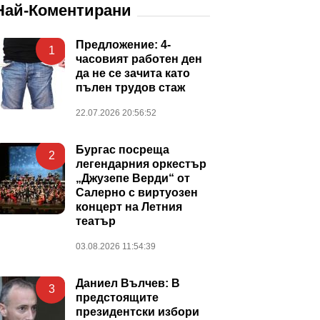
Най-Коментирани
Предложение: 4-
1
часовият работен ден
да не се зачита като
пълен трудов стаж
22.07.2026 20:56:52
Бургас посреща
2
легендарния оркестър
„Джузепе Верди“ от
Салерно с виртуозен
концерт на Летния
театър
03.08.2026 11:54:39
Даниел Вълчев: В
3
предстоящите
президентски избори