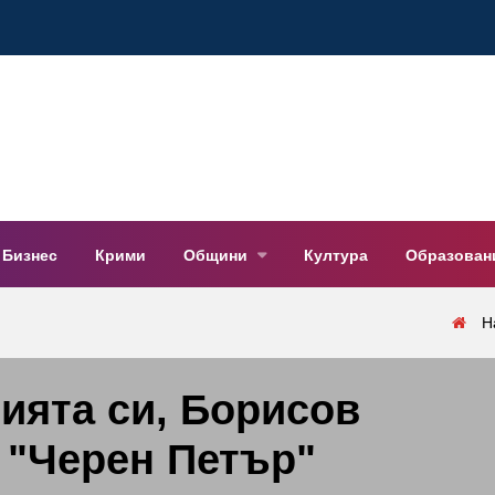
Бизнес
Крими
Общини
Култура
Образован
Н
ията си, Борисов
е "Черен Петър"