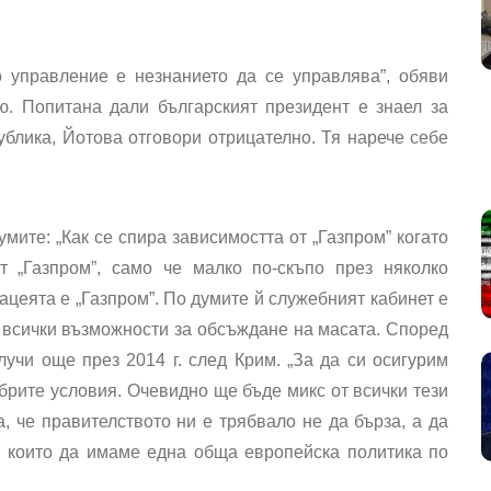
 управление е незнанието да се управлява”, обяви
. Попитана дали българският президент е знаел за
ублика, Йотова отговори отрицателно. Тя нарече себе
мите: „Как се спира зависимостта от „Газпром” когато
 „Газпром”, само че малко по-скъпо през няколко
ацеята е „Газпром”. По думите й служебният кабинет е
 всички възможности за обсъждане на масата. Според
учи още през 2014 г. след Крим. „За да си осигурим
брите условия. Очевидно ще бъде микс от всички тези
, че правителството ни е трябвало не да бърза, а да
с които да имаме една обща европейска политика по