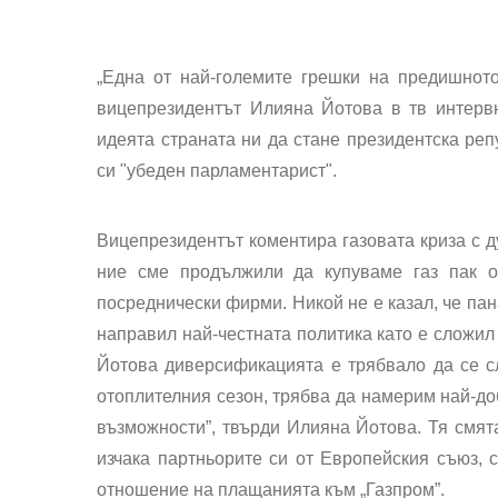
„Една от най-големите грешки на предишното
вицепрезидентът Илияна Йотова в тв интервю
идеята страната ни да стане президентска реп
си "убеден парламентарист".
Вицепрезидентът коментира газовата криза с ду
ние сме продължили да купуваме газ пак от
посреднически фирми. Никой не е казал, че пан
направил най-честната политика като е сложил
Йотова диверсификацията е трябвало да се сл
отоплителния сезон, трябва да намерим най-до
възможности”, твърди Илияна Йотова. Тя смята
изчака партньорите си от Европейския съюз, 
отношение на плащанията към „Газпром”.