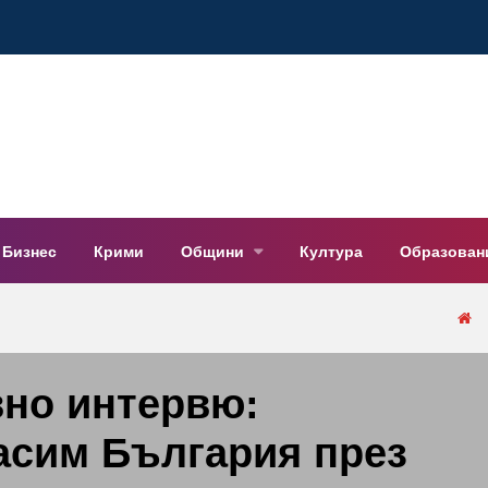
Бизнес
Крими
Общини
Култура
Образован
вно интервю:
асим България през