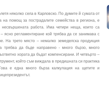
олетя няколко села в Карловско. По думите й сумата от
а на помощ за пострадалите семейства в региона, е
т несвършената работа. Има четири неща, които са
 – ясно регламентиране кой трябва да се занимава с
не. На трето място – немалко земеделска продукция
га трябва да бъде направено - много бързо, много
ъответно хората да бъдат компенсирани. И четвърто –
трумент, който съм виждала в предишната си практика
Това е една много бърза калкулация на щетите и
вицепрезидентът.