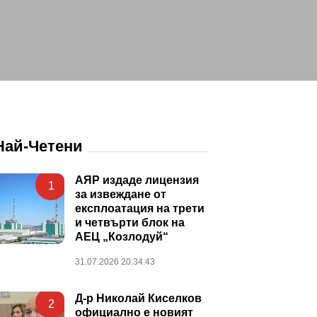
Най-Четени
АЯР издаде лицензия
1
за извеждане от
експлоатация на трети
и четвърти блок на
АЕЦ „Козлодуй“
31.07.2026 20:34:43
Д-р Николай Киселков
2
официално е новият