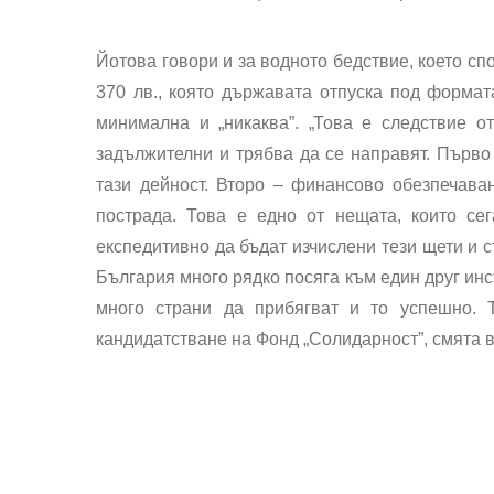
Йотова говори и за водното бедствие, което сп
370 лв., която държавата отпуска под формат
минимална и „никаква”. „Това е следствие о
задължителни и трябва да се направят. Първо
тази дейност. Второ – финансово обезпечава
пострада. Това е едно от нещата, които се
експедитивно да бъдат изчислени тези щети и с
България много рядко посяга към един друг инс
много страни да прибягват и то успешно. 
кандидатстване на Фонд „Солидарност”, смята 