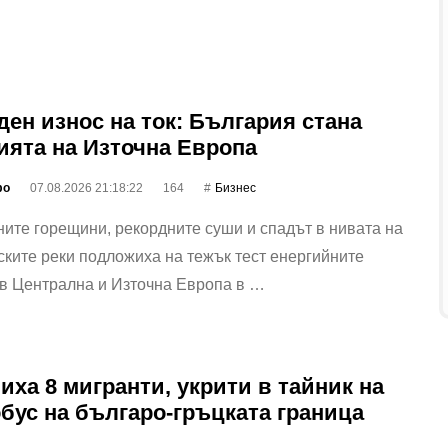
ден износ на ток: България стана
ията на Източна Европа
фо
07.08.2026 21:18:22
164
Бизнес
ите горещини, рекордните суши и спадът в нивата на
ките реки подложиха на тежък тест енергийните
 в Централна и Източна Европа в …
иха 8 мигранти, укрити в тайник на
бус на българо-гръцката граница