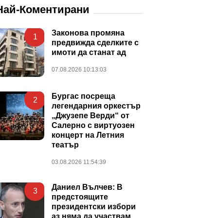
Най-Коментирани
Законова промяна
1
предвижда сделките с
имоти да станат ад
07.08.2026 10:13:03
Бургас посреща
2
легендарния оркестър
„Джузепе Верди“ от
Салерно с виртуозен
концерт на Летния
театър
03.08.2026 11:54:39
Даниел Вълчев: В
3
предстоящите
президентски избори
аз няма да участвам