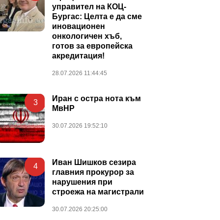
управител на КОЦ-
Бургас: Целта е да сме
иновационен
онкологичен хъб,
готов за европейска
акредитация!
28.07.2026 11:44:45
Иран с остра нота към
3
МвНР
30.07.2026 19:52:10
Иван Шишков сезира
4
главния прокурор за
нарушения при
строежа на магистрали
30.07.2026 20:25:00