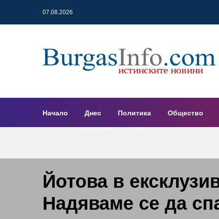
07.08.2026
Начало
Днес
Политика
Общество
Йотова в ексклузи
Надяваме се да сп