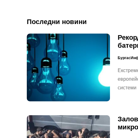
Последни новини
Рекор
батер
БургасИн
Екстремн
европейс
системи
Залов
микро