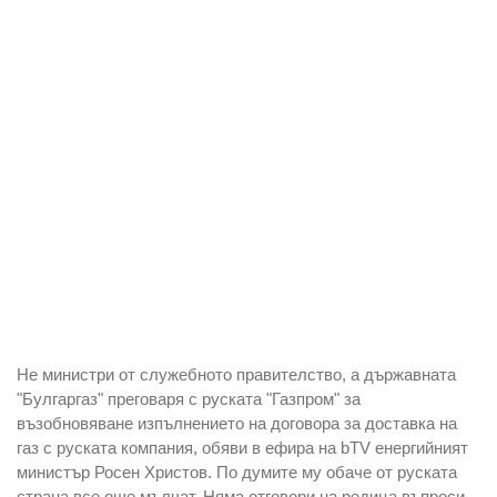
Не министри от служебното правителство, а държавната
"Булгаргаз" преговаря с руската "Газпром" за
възобновяване изпълнението на договора за доставка на
газ с руската компания, обяви в ефира на bTV енергийният
министър Росен Христов. По думите му обаче от руската
страна все още мълчат. Няма отговори на редица въпроси