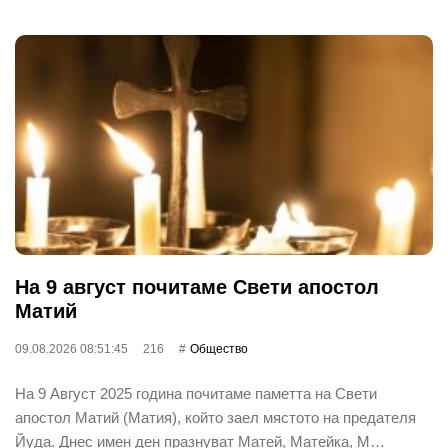
На 9 август почитаме Свети апостол
Матий
09.08.2026 08:51:45
216
Общество
На 9 Август 2025 година почитаме паметта на Свети
апостол Матий (Матия), който заел мястото на предателя
Йуда. Днес имен ден празнуват Матей, Матейка, М…