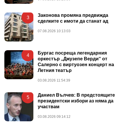
Законова промяна предвижда
3
сделките с имоти да станат ад
07.08.2026 10:13:03
Бургас посреща легендарния
4
оркестър „Джузепе Верди“ от
Салерно с виртуозен концерт на
Летния театър
03.08.2026 11:54:39
Даниел Вълчев: В предстоящите
5
президентски избори аз няма да
участвам
03.08.2026 09:14:12