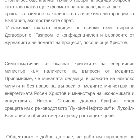
като това каква ще е формата на плащане, какъв ще е
срокът за взимане на количествата и ще има ли гаранции за
България, ако доставките спрат.
"Изчакваме тяхната подиция по всички тези въпроси.
Догвоорът с "Газпром" е конфиденциален и върпосите от
журналисти не помагат на процеса", посочи още Христов.
Симптоматични се оказват критиките на енергийния
министър към наличието на въпроси от медиите.
Припомняме, че миналата седмица в рамките на няколко
минути и без право на въпроси от медиите министъра на
енергетиката Росен Христов и министъра на икономиката и
индустрията Никола Стоянов дадоха брифинг след
срещата им с ръководството "Лукойл-Нефтохим“ и "Лукойл-
България“ и обявиха мерки срещу растящите цени.
"Обществото е добре да знае, че работим паралелно по