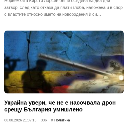
Норвежката Кирсти Ларсен беше осъдена на два дни
затвор, след като отказа да плати глоба, наложена ѝ в спор
с властите относно името на новородения ѝ си…
Украйна увери, че не е насочвала дрон
срещу България умишлено
08.08.2026 21:07:13
336
Политика