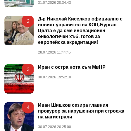
31.07.2026 20:34:43
Д-р Николай Киселков официално е
2
новият управител на КОЦ-Бургас:
Целта е да сме иновационен
онкологичен хъб, готов за
европейска акредитация!
28.07.2026 11:44:45
Иран с остра нота към МвНР
3
30.07.2026 19:52:10
Иван Шишков сезира главния
4
прокурор за нарушения при строежа
на магистрали
30.07.2026 20:25:00