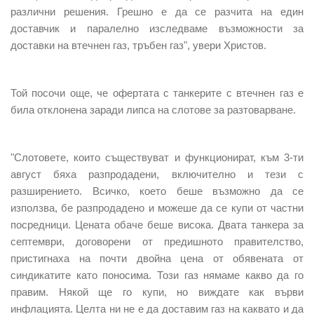
различни решения. Грешно е да се разчита на един
доставчик и паралелно изследваме възможности за
доставки на втечнен газ, тръбен газ", увери Христов.
Той посочи още, че офертата с танкерите с втечнен газ е
била отклонена заради липса на слотове за разтоварване.
"Слотовете, които съществуват и функционират, към 3-ти
август бяха разпродадени, включително и тези с
разширението. Всичко, което беше възможно да се
използва, бе разпродадено и можеше да се купи от частни
посредници. Цената обаче беше висока. Двата танкера за
септември, договорени от предишното правителство,
пристигнаха на почти двойна цена от обявената от
синдикатите като поносима. Този газ нямаме какво да го
правим. Някой ще го купи, но виждате как върви
инфлацията. Целта ни не е да доставим газ на каквато и да