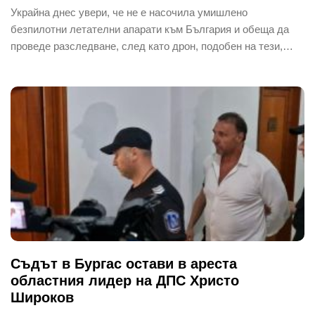
Украйна днес увери, че не е насочила умишлено
безпилотни летателни апарати към България и обеща да
проведе разследване, след като дрон, подобен на тези,…
Съдът в Бургас остави в ареста
областния лидер на ДПС Христо
Широков