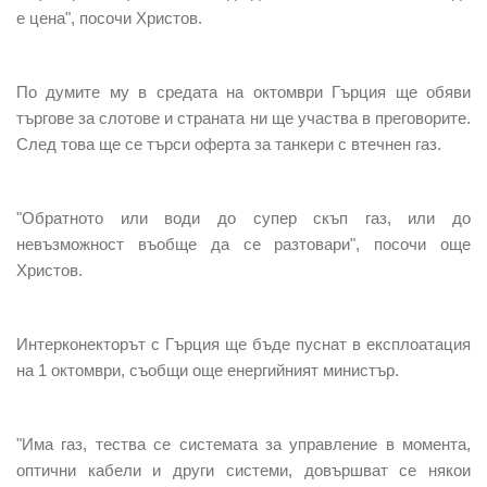
е цена", посочи Христов.
По думите му в средата на октомври Гърция ще обяви
търгове за слотове и страната ни ще участва в преговорите.
След това ще се търси оферта за танкери с втечнен газ.
"Обратното или води до супер скъп газ, или до
невъзможност въобще да се разтовари", посочи още
Христов.
Интерконекторът с Гърция ще бъде пуснат в експлоатация
на 1 октомври, съобщи още енергийният министър.
"Има газ, тества се системата за управление в момента,
оптични кабели и други системи, довършват се някои