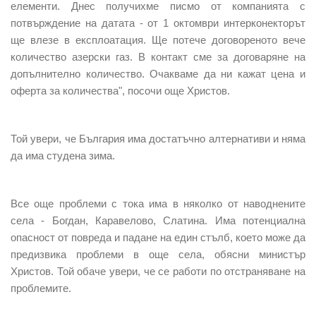
елементи. Днес получихме писмо от компанията с
потвърждение на датата - от 1 октомври интерконекторът
ще влезе в експлоатация. Ще потече договореното вече
количество азерски газ. В контакт сме за договаряне на
допълнително количество. Очакваме да ни кажат цена и
оферта за количества", посочи още Христов.
Той увери, че България има достатъчно алтернативи и няма
да има студена зима.
Все още проблеми с тока има в няколко от наводнените
села - Богдан, Каравелово, Слатина. Има потенциална
опасност от повреда и падане на един стълб, което може да
предизвика проблеми в още села, обясни министър
Христов. Той обаче увери, че се работи по отстраняване на
проблемите.