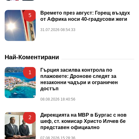
Времето през август: Горещ въздух
5
от Африка носи 40-градусови жеги
31.07.2026 08:54:33
Най-Коментирани
Гърция засилва контрола по
1
плажовете: Дронове следят за
незаконни чадъри и ограничен
достъп
08.08.2026 18:40:56
Дирекцията на МВР в Бургас с нов
2
шеф, ст. комисар Христо Илчев бе
представен официално
07.08.2026 15:28:36