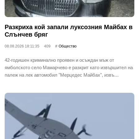
Разкриха кой запали луксозния Майбах в
Слънчев бряг
08.08.2026 18:11:35
409
Общество
42-годишен криминално проявен и осъждан мъж от
ямболското село Мамарчево е разкрит като извършител на
палеж на лек автомобил "Мерцедес Майбах", извъ…