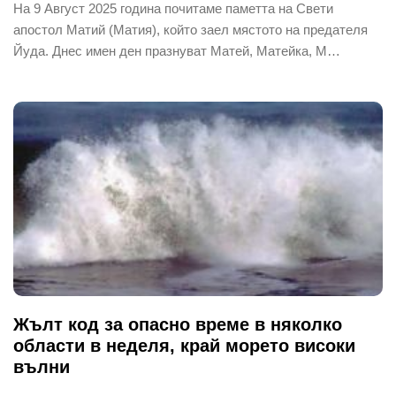
На 9 Август 2025 година почитаме паметта на Свети
апостол Матий (Матия), който заел мястото на предателя
Йуда. Днес имен ден празнуват Матей, Матейка, М…
Жълт код за опасно време в няколко
области в неделя, край морето високи
вълни