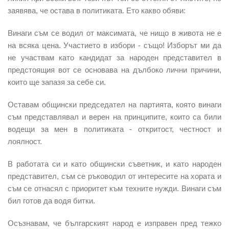
заявява, че остава в политиката. Ето какво обяви:
Винаги съм се водил от максимата, че нищо в живота не е
на всяка цена. Участието в избори - също! Изборът ми да
не участвам като кандидат за народен представител в
предстоящия вот се основава на дълбоко лични причини,
които ще запазя за себе си.
Оставам общински председател на партията, която винаги
съм представлявал и верен на принципите, които са били
водещи за мен в политиката - откритост, честност и
лоялност.
В работата си и като общински съветник, и като народен
представител, съм се ръководил от интересите на хората и
съм се отнасял с приоритет към техните нужди. Винаги съм
бил готов да водя битки.
Осъзнавам, че българският народ е изправен пред тежко