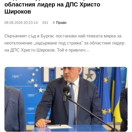
областния лидер на ДПС Христо
Широков
08.08.2026 20:23:14
341
Право
Окръжният съд в Бургас постанови най-тежката мярка за
неотклонение „задържане под стража" за областния лидер
на ДПС Христо Широков. Той е привлеч…