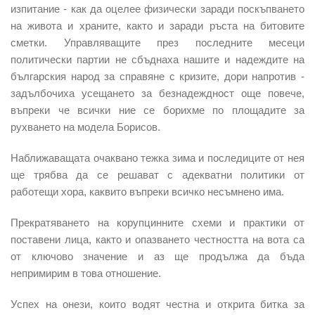
изпитание - как да оцелее физически заради поскъпването
на живота и храните, както и заради ръста на битовите
сметки. Управляващите през последните месеци
политически партии не сбъднаха нашите и надеждите на
българския народ за справяне с кризите, дори напротив -
задълбочиха усещането за безнадеждност още повече,
въпреки че всички ние се борихме по площадите за
рухването на модела Борисов.
Наближаващата очаквано тежка зима и последиците от нея
ще трябва да се решават с адекватни политики от
работещи хора, каквито въпреки всичко несъмнено има.
Прекратяването на корупцинните схеми и практики от
поставени лица, както и опазването честността на вота са
от ключово значение и аз ще продължа да бъда
непримирим в това отношение.
Успех на онези, които водят честна и открита битка за