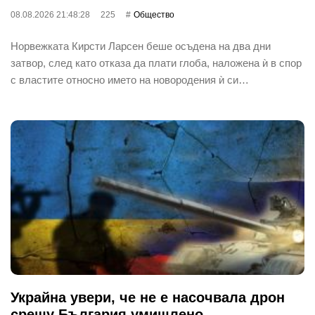
08.08.2026 21:48:28
225
Общество
Норвежката Кирсти Ларсен беше осъдена на два дни
затвор, след като отказа да плати глоба, наложена ѝ в спор
с властите относно името на новородения ѝ си…
Украйна увери, че не е насочвала дрон
срещу България умишлено