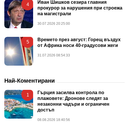
Иван Шишков сезира главния
4
прокурор за нарушения при строежа
на магистрали
30.07.2026 20:25:00
Времето през август: Горещ въздух
5
от Африка носи 40-градусови жеги
31.07.2026 08:54:33
Най-Коментирани
Гърция засилва контрола по
1
плажовете: Дронове следят за
незаконни чадъри и ограничен
достъп
08.08.2026 18:40:56