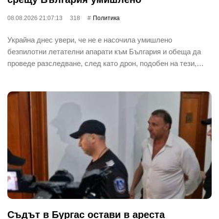
08.08.2026 21:07:13
318
Политика
Украйна днес увери, че не е насочила умишлено
безпилотни летателни апарати към България и обеща да
проведе разследване, след като дрон, подобен на тези,…
Съдът в Бургас остави в ареста