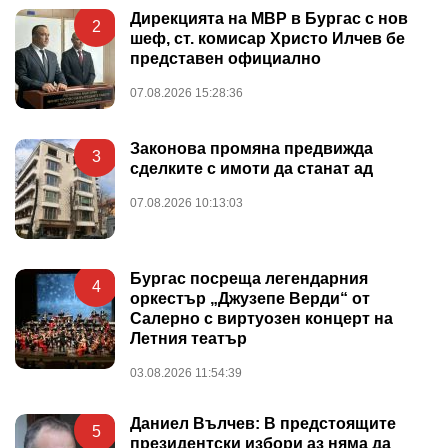
Дирекцията на МВР в Бургас с нов
2
шеф, ст. комисар Христо Илчев бе
представен официално
07.08.2026 15:28:36
Законова промяна предвижда
3
сделките с имоти да станат ад
07.08.2026 10:13:03
Бургас посреща легендарния
4
оркестър „Джузепе Верди“ от
Салерно с виртуозен концерт на
Летния театър
03.08.2026 11:54:39
Даниел Вълчев: В предстоящите
5
президентски избори аз няма да