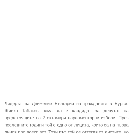
Лидерът на Движение България на гражданите в Бургас
Живко Табаков няма да е кандидат за депутат на
предстоящите на 2 октомври парламентарни избори. През
последните години той е едно от лицата, които са на първа
линия при всеки вот. Този път той се оттегля от листите, но