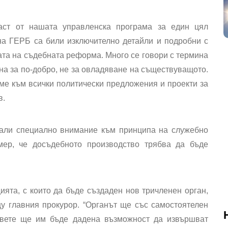
аст от нашата управленска програма за един цял
на ГЕРБ са били изключително детайли и подробни с
ата на съдебната реформа. Много се говори с термина
а за по-добро, не за овладяване на съществуващото.
ме към всички политически предложения и проекти за
в.
нали специално внимание към принципа на служебно
мер, че досъдебното производство трябва да бъде
ята, с които да бъде създаден нов тричленен орган,
у главния прокурор. “Органът ще със самостоятелен
новете ще им бъде дадена възможност да извършват