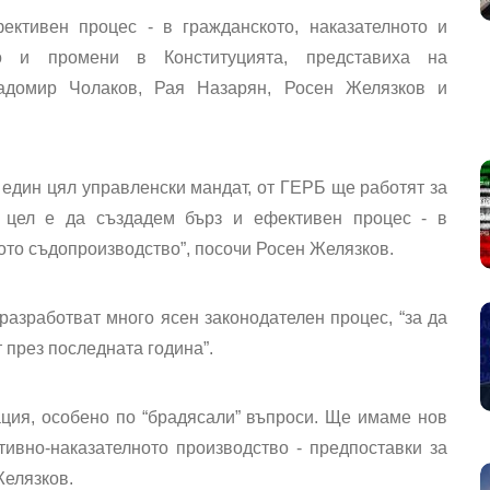
ктивен процес - в гражданското, наказателното и
кто и промени в Конституцията, представиха на
адомир Чолаков, Рая Назарян, Росен Желязков и
един цял управленски мандат, от ГЕРБ ще работят за
 цел е да създадем бърз и ефективен процес - в
ото съдопроизводство”, посочи Росен Желязков.
разработват много ясен законодателен процес, “за да
 през последната година”.
ция, особено по “брадясали” въпроси. Ще имаме нов
тивно-наказателното производство - предпоставки за
Желязков.