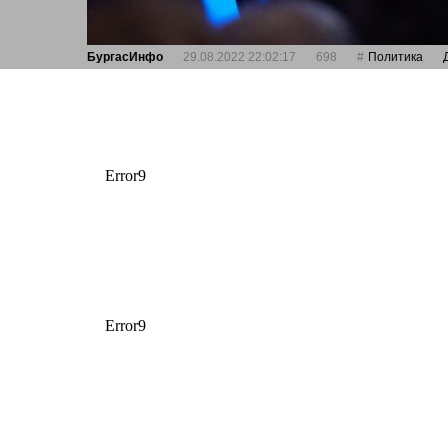
БургасИнфо
29.08.2022 22:02:17
698
Политика