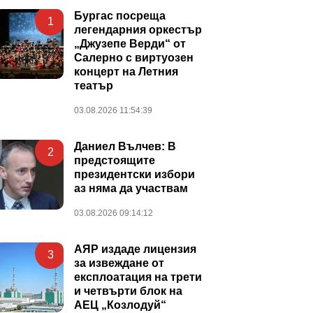
Бургас посреща
1
легендарния оркестър
„Джузепе Верди“ от
Салерно с виртуозен
концерт на Летния
театър
03.08.2026 11:54:39
Даниел Вълчев: В
2
предстоящите
президентски избори
аз няма да участвам
03.08.2026 09:14:12
АЯР издаде лицензия
3
за извеждане от
експлоатация на трети
и четвърти блок на
АЕЦ „Козлодуй“