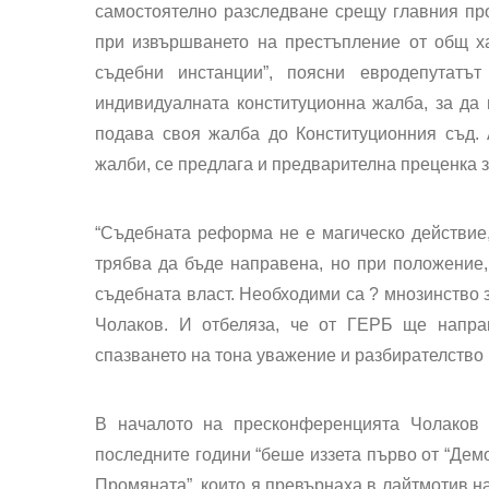
самостоятелно разследване срещу главния про
при извършването на престъпление от общ х
съдебни инстанции”, поясни евродепутат
индивидуалната конституционна жалба, за да м
подава своя жалба до Конституционния съд. 
жалби, се предлага и предварителна преценка з
“Съдебната реформа не е магическо действие,
трябва да бъде направена, но при положение,
съдебната власт. Необходими са ? мнозинство 
Чолаков. И отбеляза, че от ГЕРБ ще напра
спазването на тона уважение и разбирателство
В началото на пресконференцията Чолаков 
последните години “беше иззета първо от “Дем
Промяната”, които я превърнаха в лайтмотив н