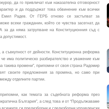
курор, да го привличат към наказателна отговорност
арактер и да поддържат това обвинение към всички
ът Емил Радев. От ГЕРБ отново се застъпват за
оже всеки гражданин, който се чувства засегнат, да
А за да няма затрупване на Конституционния съд с
а допустимост.
 а съвкупност от дейности. Конституционна реформа
 че има политическо разбирателство и уважение към
за такива промени”, припомни от своя страна Радомир
вят своите предложения за промяна, но само при
 между отделните партии.
припомни, как темата за съдебната реформа през
ократична България”, а след това и от “Продължаваме
а всичките си предизборни и следизборни управленски