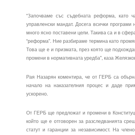
“Започваме със съдебната реформа, като ч
управленски мандат. Досега всички програми 
много ясно поставени цели. Такива са и в сфер
“реформа”. Ние разбираме термина като промян
Това ще е и призмата, през която ще подхожда
промени в нормативната уредба”, каза Желязко
Рая Назарян коментира, че от ГЕРБ са обър
начало на наказателния процес и даде при
ускорено.
От ГЕРБ ще предложат и промени в Конституци
който ще е отговорен за разследванията срещ
статут и гаранции за независимост. На чле