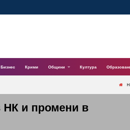
Бизнес
Крими
Общини
Култура
Образован
Н
 НК и промени в