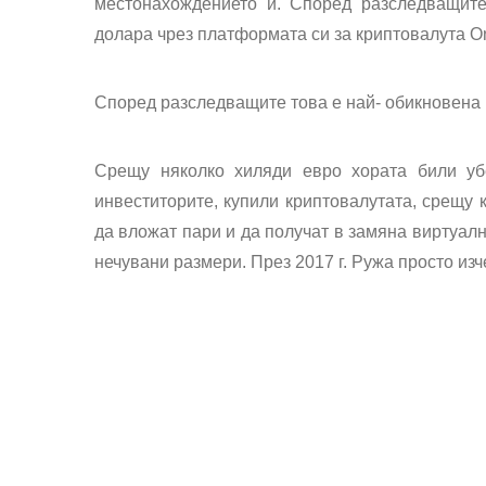
местонахождението й. Според разследващите
долара чрез платформата си за криптовалута O
Според разследващите това е най- обикновена
Срещу няколко хиляди евро хората били уб
инвеститорите, купили криптовалутата, срещу
да вложат пари и да получат в замяна виртуалн
нечувани размери. През 2017 г. Ружа просто изч