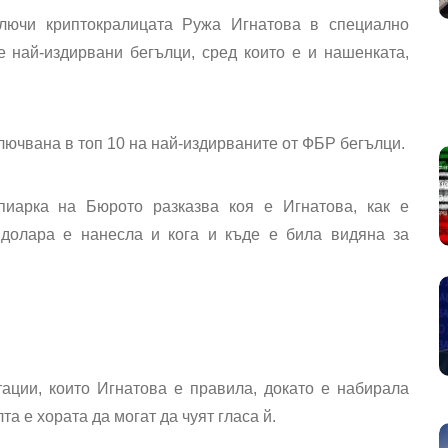
лючи криптокралицата Ружа Игнатова в специално
те най-издирвани бегълци, сред които е и нашенката,
ключвана в топ 10 на най-издирваните от ФБР бегълци.
пиарка на Бюрото разказва коя е Игнатова, как е
 долара е нанесла и кога и къде е била видяна за
тации, които Игнатова е правила, докато е набирала
а е хората да могат да чуят гласа й.