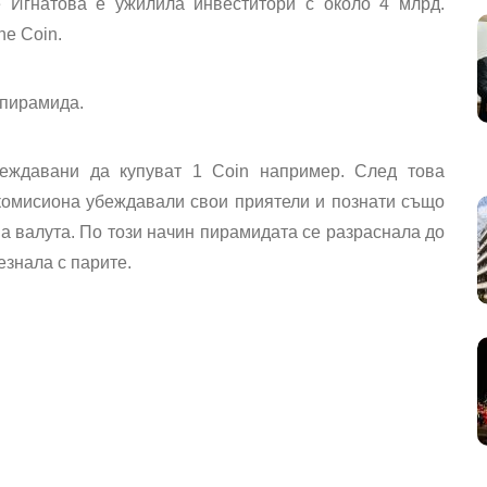
 Игнатова е ужилила инвеститори с около 4 млрд.
ne Coin.
 пирамида.
еждавани да купуват 1 Coin например. След това
 комисиона убеждавали свои приятели и познати също
а валута. По този начин пирамидата се разраснала до
езнала с парите.