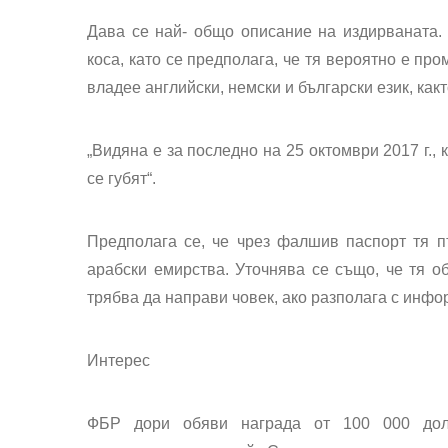
Дава се най- общо описание на издирваната. 
коса, като се предполага, че тя вероятно е пр
владее английски, немски и български език, какт
„Видяна е за последно на 25 октомври 2017 г.,
се губят“.
Предполага се, че чрез фалшив паспорт тя п
арабски емирства. Уточнява се също, че тя об
трябва да направи човек, ако разполага с инф
Интерес
ФБР дори обяви награда от 100 000 дол