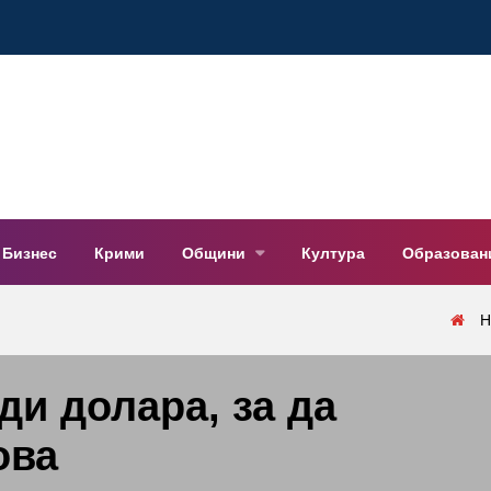
Бизнес
Крими
Общини
Култура
Образован
Н
ди долара, за да
ова