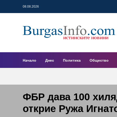
08.08.2026
Начало
Днес
Политика
Общество
ФБР дава 100 хиля
открие Ружа Игнат