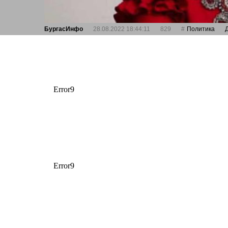
БургасИнфо
28.08.2022 18:44:11
829
Политика