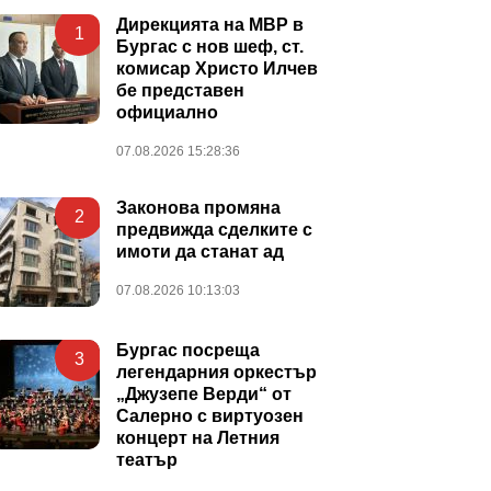
Дирекцията на МВР в
1
Бургас с нов шеф, ст.
комисар Христо Илчев
бе представен
официално
07.08.2026 15:28:36
Законова промяна
2
предвижда сделките с
имоти да станат ад
07.08.2026 10:13:03
Бургас посреща
3
легендарния оркестър
„Джузепе Верди“ от
Салерно с виртуозен
концерт на Летния
театър