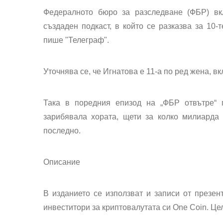
Федералното бюро за разследване (ФБР) вк
създаден подкаст, в който се разказва за 10-
пише "Телеграф".
Уточнява се, че Игнатова е 11-а по ред жена, в
Така в поредния епизод на „ФБР отвътре“ 
зарибявала хората, щети за колко милиарда
последно.
Описание
В изданието се използват и записи от презен
инвеститори за криптовалутата си One Coin. Целт