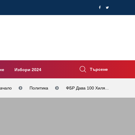
Търсене
ие
Избори 2024
ачало
Политика
ФБР Дава 100 Хиля...