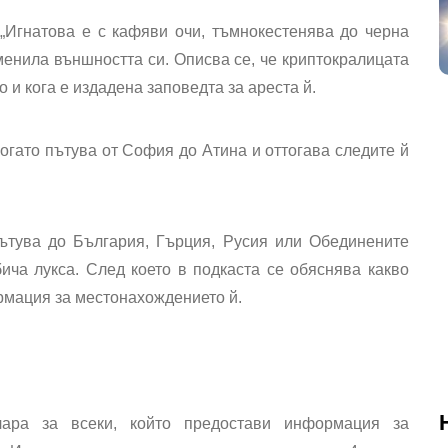
„Игнатова е с кафяви очи, тъмнокестенява до черна
оменила външността си. Описва се, че криптокралицата
о и кога е издадена заповедта за ареста й.
 когато пътува от София до Атина и оттогава следите й
ътува до България, Гърция, Русия или Обединените
ича лукса. След което в подкаста се обяснява какво
ормация за местонахождението й.
ара за всеки, който предостави информация за