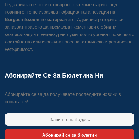
Редакцията не носи отговорност за коментарите под
новините, те не изразяват официалната позиция на
Burgasinfo.com
по материалите. Администраторите си
запазват правото да премахват коментари с обидни
квалификации и нецензурни думи, които уронват човешкото
достойнство или изразяват расова, етническа и религиозна
нетърпимост.
Абонирайте Се За Бюлетина Ни
Абонирайте се за да получавате последните новини в
пощата си!
Абонирай се за бюлетин