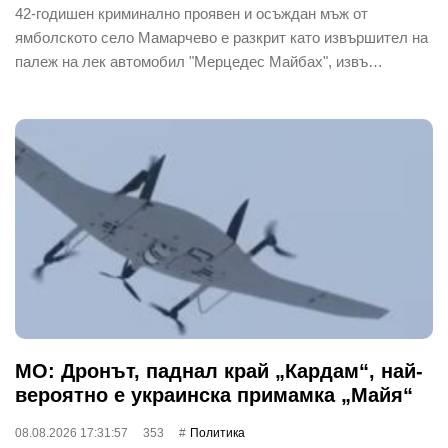
42-годишен криминално проявен и осъждан мъж от
ямболското село Мамарчево е разкрит като извършител на
палеж на лек автомобил "Мерцедес Майбах", извъ…
МО: Дронът, паднал край „Кардам“, най-
вероятно е украинска примамка „Майя“
08.08.2026 17:31:57
353
Политика