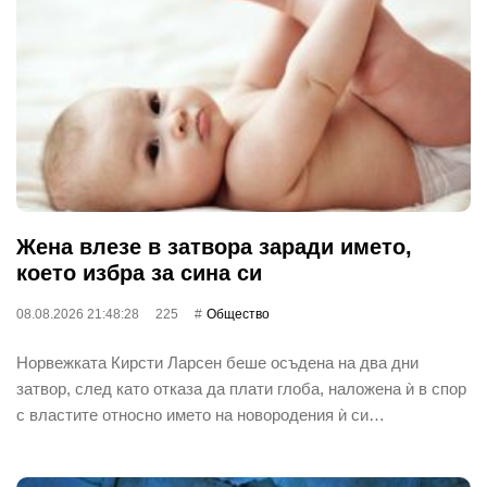
Жена влезе в затвора заради името,
което избра за сина си
08.08.2026 21:48:28
225
Общество
Норвежката Кирсти Ларсен беше осъдена на два дни
затвор, след като отказа да плати глоба, наложена ѝ в спор
с властите относно името на новородения ѝ си…