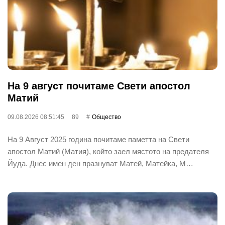
На 9 август почитаме Свети апостол
Матий
09.08.2026 08:51:45
89
Общество
На 9 Август 2025 година почитаме паметта на Свети
апостол Матий (Матия), който заел мястото на предателя
Йуда. Днес имен ден празнуват Матей, Матейка, М…