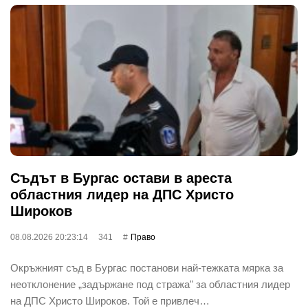
Съдът в Бургас остави в ареста
областния лидер на ДПС Христо
Широков
08.08.2026 20:23:14
341
Право
Окръжният съд в Бургас постанови най-тежката мярка за
неотклонение „задържане под стража" за областния лидер
на ДПС Христо Широков. Той е привлеч…