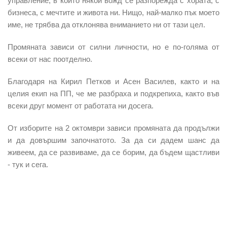
управление, в който някой вожд се разпорежда с хората, с
бизнеса, с мечтите и живота ни. Нищо, най-малко пък моето
име, не трябва да отклонява вниманието ни от тази цел.
Промяната зависи от силни личности, но е по-голяма от
всеки от нас поотделно.
Благодаря на Кирил Петков и Асен Василев, както и на
целия екип на ПП, че ме разбраха и подкрепиха, както във
всеки друг момент от работата ни досега.
От изборите на 2 октомври зависи промяната да продължи
и да довършим започнатото. За да си дадем шанс да
живеем, да се развиваме, да се борим, да бъдем щастливи
- тук и сега.