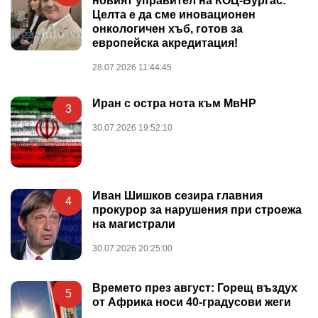
новият управител на КОЦ-Бургас:
Целта е да сме иновационен
онкологичен хъб, готов за
европейска акредитация!
28.07.2026 11:44:45
Иран с остра нота към МвНР
3
30.07.2026 19:52:10
Иван Шишков сезира главния
4
прокурор за нарушения при строежа
на магистрали
30.07.2026 20:25:00
Времето през август: Горещ въздух
5
от Африка носи 40-градусови жеги