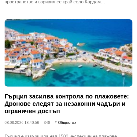
пространство и взривил се край село Кардам…
Гърция засилва контрола по плажовете:
Дронове следят за незаконни чадъри и
ограничен достъп
08.08.2026 18:40:56
348
Общество
Гърция е извършила над 1500 инспекции на плажове,