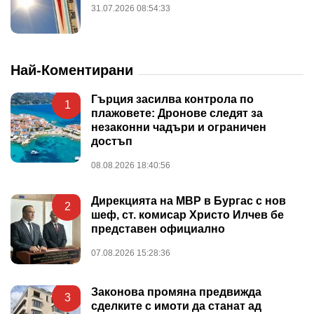
31.07.2026 08:54:33
Най-Коментирани
Гърция засилва контрола по
1
плажовете: Дронове следят за
незаконни чадъри и ограничен
достъп
08.08.2026 18:40:56
Дирекцията на МВР в Бургас с нов
2
шеф, ст. комисар Христо Илчев бе
представен официално
07.08.2026 15:28:36
Законова промяна предвижда
3
сделките с имоти да станат ад