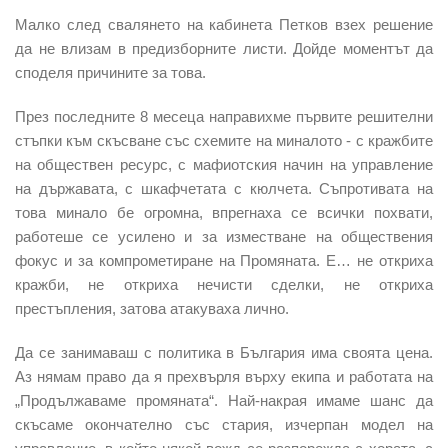
Малко след свалянето на кабинета Петков взех решение
да не влизам в предизборните листи. Дойде моментът да
споделя причините за това.
През последните 8 месеца направихме първите решителни
стъпки към скъсване със схемите на миналото - с кражбите
на обществен ресурс, с мафиотския начин на управление
на държавата, с шкафчетата с кюлчета. Съпротивата на
това минало бе огромна, впрегнаха се всички похвати,
работеше се усилено и за изместване на обществения
фокус и за компрометиране на Промяната. Е… не откриха
кражби, не откриха нечисти сделки, не откриха
престъпления, затова атакуваха лично.
Да се занимаваш с политика в България има своята цена.
Аз нямам право да я прехвърля върху екипа и работата на
„Продължаваме промяната“. Най-накрая имаме шанс да
скъсаме окончателно със стария, изчерпан модел на