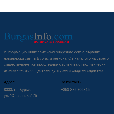
Информационният сайт www.burgasinfo.com е първият
новинарски сайт в Бургас и региона. От началото на своето
съществуване той проследява събитията от политически,
икономически, обществен, културен и спортен характер.
Адрес
За контакти
8000, гр. Бургас
+359 882 906815
ул. "Славянска" 75