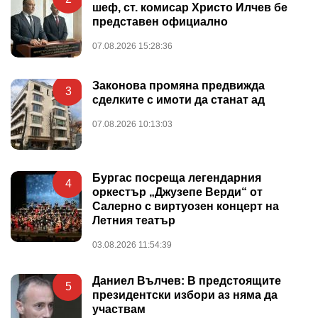
шеф, ст. комисар Христо Илчев бе
представен официално
07.08.2026 15:28:36
Законова промяна предвижда
3
сделките с имоти да станат ад
07.08.2026 10:13:03
Бургас посреща легендарния
4
оркестър „Джузепе Верди“ от
Салерно с виртуозен концерт на
Летния театър
03.08.2026 11:54:39
Даниел Вълчев: В предстоящите
5
президентски избори аз няма да
участвам