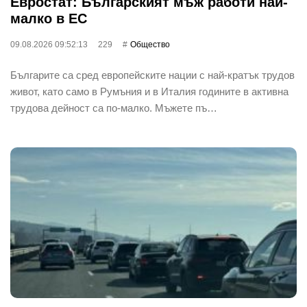
Евростат: Българският мъж работи най-
малко в ЕС
09.08.2026 09:52:13
229
Общество
Българите са сред европейските нации с най-кратък трудов
живот, като само в Румъния и в Италия годините в активна
трудова дейност са по-малко. Мъжете пъ…