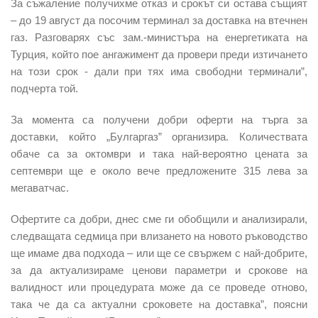
За съжаление получихме отказ и срокът си остава същият
– до 19 август да посочим терминал за доставка на втечнен
газ. Разговарях със зам.-министъра на енергетиката на
Турция, който пое ангажимент да провери преди изтичането
на този срок - дали при тях има свободни терминали”,
подчерта той.
За момента са получени добри оферти на търга за
доставки, който „Булгаргаз” организира. Количествата
обаче са за октомври и така най-вероятно цената за
септември ще е около вече предложените 315 лева за
мегаватчас.
Офертите са добри, днес сме ги обобщили и анализирали,
следващата седмица при влизането на новото ръководство
ще имаме два подхода – или ще се свържем с най-добрите,
за да актуализираме ценови параметри и срокове на
валидност или процедурата може да се проведе отново,
така че да са актуални сроковете на доставка”, поясни