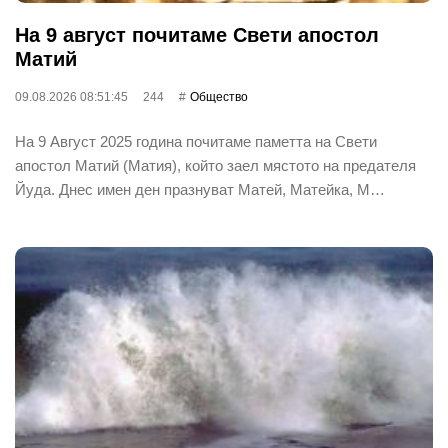
На 9 август почитаме Свети апостол
Матий
09.08.2026 08:51:45
244
Общество
На 9 Август 2025 година почитаме паметта на Свети
апостол Матий (Матия), който заел мястото на предателя
Йуда. Днес имен ден празнуват Матей, Матейка, М…