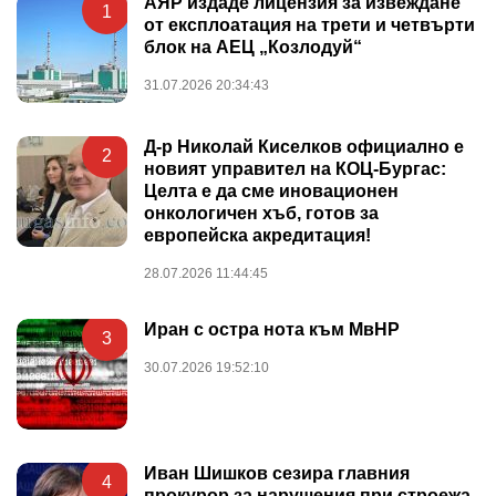
АЯР издаде лицензия за извеждане
1
от експлоатация на трети и четвърти
блок на АЕЦ „Козлодуй“
31.07.2026 20:34:43
Д-р Николай Киселков официално е
2
новият управител на КОЦ-Бургас:
Целта е да сме иновационен
онкологичен хъб, готов за
европейска акредитация!
28.07.2026 11:44:45
Иран с остра нота към МвНР
3
30.07.2026 19:52:10
Иван Шишков сезира главния
4
прокурор за нарушения при строежа