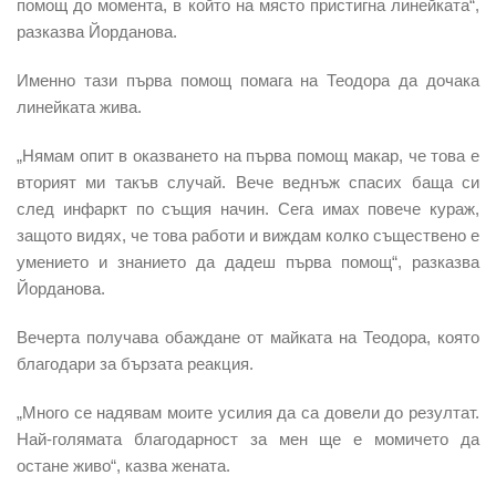
помощ до момента, в който на място пристигна линейката“,
разказва Йорданова.
Именно тази първа помощ помага на Теодора да дочака
линейката жива.
„Нямам опит в оказването на първа помощ макар, че това е
вторият ми такъв случай. Вече веднъж спасих баща си
след инфаркт по същия начин. Сега имах повече кураж,
защото видях, че това работи и виждам колко съществено е
умението и знанието да дадеш първа помощ“, разказва
Йорданова.
Вечерта получава обаждане от майката на Теодора, която
благодари за бързата реакция.
„Много се надявам моите усилия да са довели до резултат.
Най-голямата благодарност за мен ще е момичето да
остане живо“, казва жената.