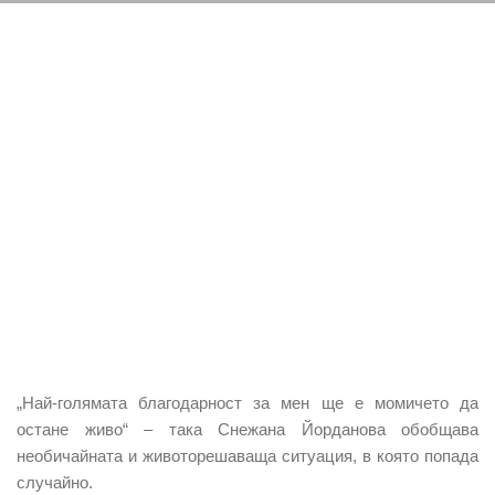
„Най-голямата благодарност за мен ще е момичето да
остане живо“ – така Снежана Йорданова обобщава
необичайната и животорешаваща ситуация, в която попада
случайно.