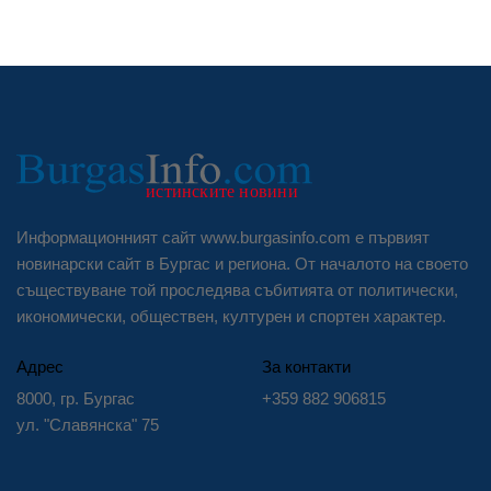
Информационният сайт www.burgasinfo.com е първият
новинарски сайт в Бургас и региона. От началото на своето
съществуване той проследява събитията от политически,
икономически, обществен, културен и спортен характер.
Адрес
За контакти
8000, гр. Бургас
+359 882 906815
ул. "Славянска" 75