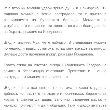
Във вторник мълния удари трима души в Приморско. 18-
годишно момиче е тежко пострадало, то е прието в
реанимацията на бургаската болница. Момичето е
интубирано и с опасност за живота, но живо благодарение
на бързата реакция на Йорданова.
„Видях мълния. Чух, че е наблизо. В следващия момент
погледнах и видях суматоха, млад мъж викаше за помощ.
Валеше доста проливен дъжд“, разказва Йорданова.
Когато отива на мястото вижда 18-годишната Теодора на
земята в безпомощно състояние. Приятелят ѝ – също
пострадал от мълнията е в силен шок.
„Видях, че тя все още е топла, има някаква сърдечна
дейност, но пръстите на ръцете ѝ посиняваха. Вероятно за
малко е спряла да диша. Започнах сърдечен масаж и
накарах приятелят ѝ да я обдишва. Така ѝ дадохме първа