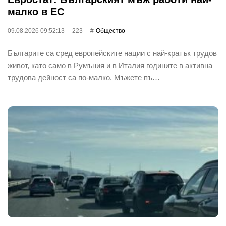
малко в ЕС
09.08.2026 09:52:13
223
Общество
Българите са сред европейските нации с най-кратък трудов
живот, като само в Румъния и в Италия годините в активна
трудова дейност са по-малко. Мъжете пъ…