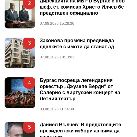
Дирекцията на МВР в Бургас с нов
2
шеф, ст. комисар Христо Илчев бе
представен официално
07.08.2026 15:28:36
Законова промяна предвижда
3
сделките с имоти да станат ад
07.08.2026 10:13:03
Бургас посреща легендарния
4
оркестър „Джузепе Верди“ от
Салерно с виртуозен концерт на
Летния театър
03.08.2026 11:54:39
Даниел Вълчев: В предстоящите
5
президентски избори аз няма да
участвам