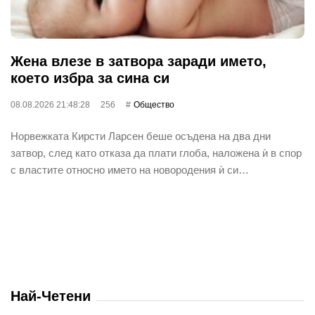
Жена влезе в затвора заради името,
което избра за сина си
08.08.2026 21:48:28
256
Общество
Норвежката Кирсти Ларсен беше осъдена на два дни
затвор, след като отказа да плати глоба, наложена ѝ в спор
с властите относно името на новородения ѝ си…
Най-Четени