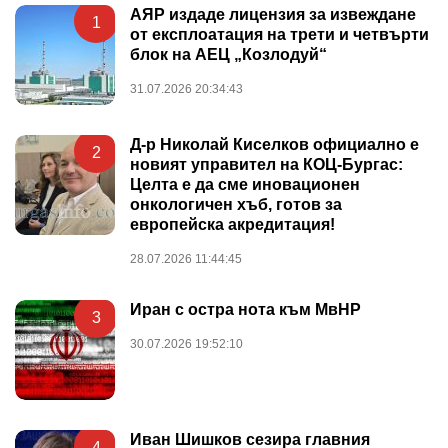
АЯР издаде лицензия за извеждане
1
от експлоатация на трети и четвърти
блок на АЕЦ „Козлодуй“
31.07.2026 20:34:43
Д-р Николай Киселков официално е
2
новият управител на КОЦ-Бургас:
Целта е да сме иновационен
онкологичен хъб, готов за
европейска акредитация!
28.07.2026 11:44:45
Иран с остра нота към МвНР
3
30.07.2026 19:52:10
Иван Шишков сезира главния
4