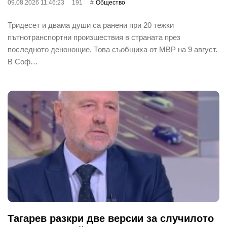
09.08.2026 11:46:23
191
Общество
Тридесет и двама души са ранени при 20 тежки
пътнотранспортни произшествия в страната през
последното денонощие. Това съобщиха от МВР на 9 август.
В Соф…
Тагарев разкри две версии за случилото