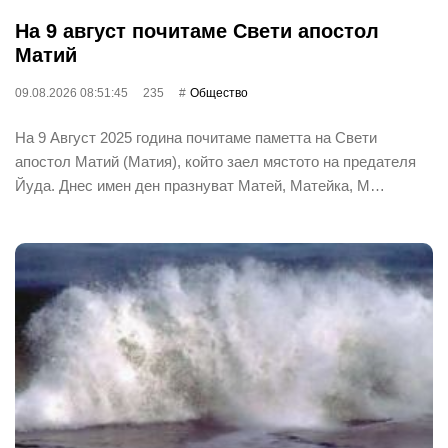
На 9 август почитаме Свети апостол
Матий
09.08.2026 08:51:45
235
Общество
На 9 Август 2025 година почитаме паметта на Свети
апостол Матий (Матия), който заел мястото на предателя
Йуда. Днес имен ден празнуват Матей, Матейка, М…