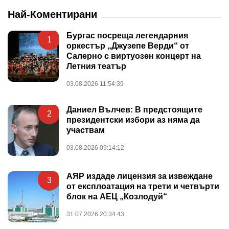
Най-Коментирани
Бургас посреща легендарния
1
оркестър „Джузепе Верди“ от
Салерно с виртуозен концерт на
Летния театър
03.08.2026 11:54:39
Даниел Вълчев: В предстоящите
2
президентски избори аз няма да
участвам
03.08.2026 09:14:12
АЯР издаде лицензия за извеждане
3
от експлоатация на трети и четвърти
блок на АЕЦ „Козлодуй“
31.07.2026 20:34:43