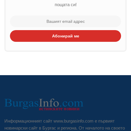
пощата си!
Абонирай ме
Информационният сайт www.burgasinfo.com е първият
новинарски сайт в Бургас и региона. От началото на своето