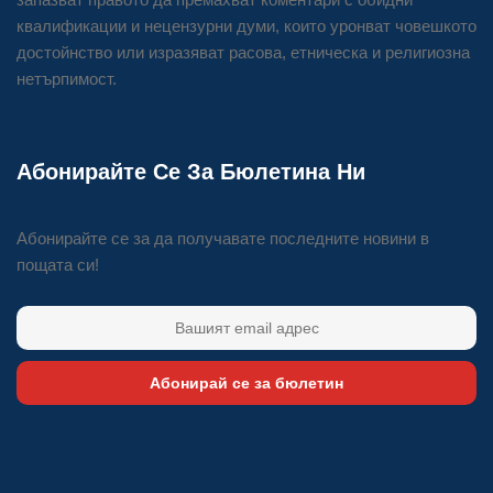
квалификации и нецензурни думи, които уронват човешкото
достойнство или изразяват расова, етническа и религиозна
нетърпимост.
Абонирайте Се За Бюлетина Ни
Абонирайте се за да получавате последните новини в
пощата си!
Абонирай се за бюлетин