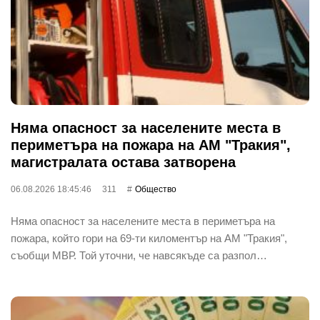
Няма опасност за населените места в
периметъра на пожара на АМ "Тракия",
магистралата остава затворена
06.08.2026 18:45:46
311
Общество
Няма опасност за населените места в периметъра на
пожара, който гори на 69-ти киломентър на АМ "Тракия",
съобщи МВР. Той уточни, че навсякъде са разпол…