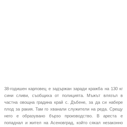
38-годишен карловец е задържан заради кражба на 130 кг
сини сливи, съобщиха от полицията. Мъжът влязъл в
частна овощна градина край с. Дъбене, за да си набере
плод за ракия. Там го хванали служители на реда. Срещу
него е образувано бързо производство. В ареста е
попаднал и жител на Асеновград, който сякал незаконно