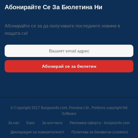
Абонирайте Се За Бюлетина Ни
Абонирайте се за да получавате последните новини в
пощата си!
Абонирай се за бюлетин
© Copyright 2017 Burgasinfo.com, Preview Ltd., Portions copyright
NK
Software
За нас
Екип
За контакти
Рекламна оферта - burgasinfo.com
Декларация за поверителност
Политика за бисквитки (cookies)