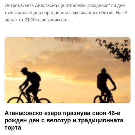
Остров Света Анастасия ще отбележи „рождения“ си ден
тази година в два поредни дни с музикални събития. На 14
август от 21:00 ч. ви каним на…
Атанасовско езеро празнува своя 46-и
рожден ден с велотур и традиционната
торта