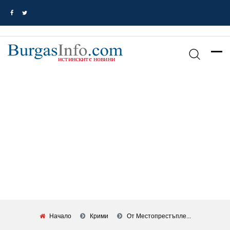
Начало
Крими
От Местопрестъпле...