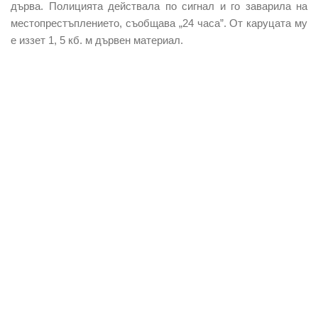
дърва. Полицията действала по сигнал и го заварила на
местопрестъплението, съобщава „24 часа”. От каруцата му
е иззет 1, 5 кб. м дървен материал.