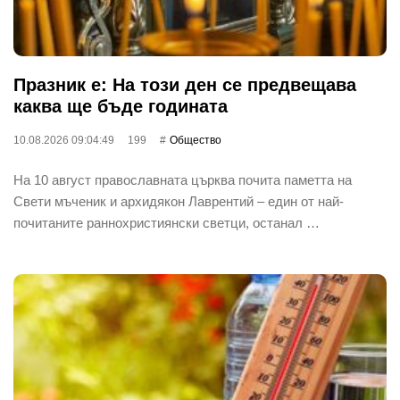
Празник е: На този ден се предвещава
каква ще бъде годината
10.08.2026 09:04:49
199
Общество
На 10 август православната църква почита паметта на
Свети мъченик и архидякон Лаврентий – един от най-
почитаните раннохристиянски светци, останал …