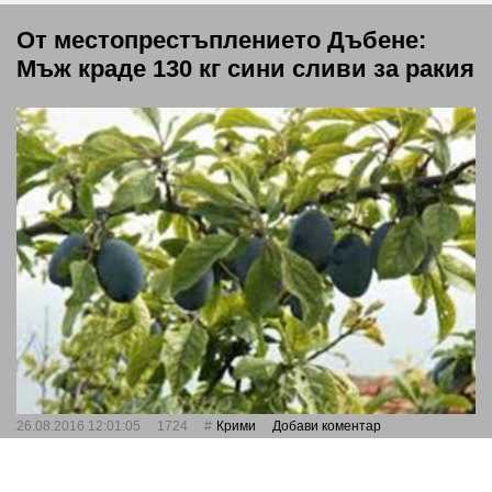
От местопрестъплението Дъбене:
Мъж краде 130 кг сини сливи за ракия
26.08.2016 12:01:05
1724
Крими
Добави коментар