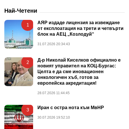
Най-Четени
АЯР издаде лицензия за извеждане
1
от експлоатация на трети и четвърти
блок на АЕЦ „Козлодуй“
31.07.2026 20:34:43
Д-р Николай Киселков официално е
2
новият управител на КОЦ-Бургас:
Целта е да сме иновационен
онкологичен хъб, готов за
европейска акредитация!
28.07.2026 11:44:45
Иран с остра нота към МвНР
3
30.07.2026 19:52:10