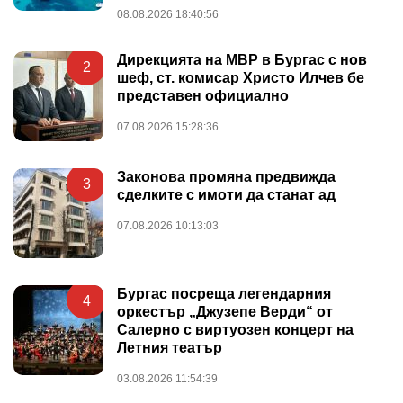
08.08.2026 18:40:56
Дирекцията на МВР в Бургас с нов
2
шеф, ст. комисар Христо Илчев бе
представен официално
07.08.2026 15:28:36
Законова промяна предвижда
3
сделките с имоти да станат ад
07.08.2026 10:13:03
Бургас посреща легендарния
4
оркестър „Джузепе Верди“ от
Салерно с виртуозен концерт на
Летния театър
03.08.2026 11:54:39