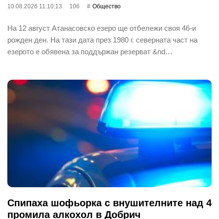
10.08.2026 11:10:13
106
Общество
На 12 август Атанасовско езеро ще отбележи своя 46-и
рожден ден. На тази дата през 1980 г. северната част на
езерото е обявена за поддържан резерват &nd…
Спипаха шофьорка с внушителните над 4
промила алкохол в Добрич