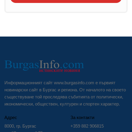
Информационният сайт www.burgasinfo.com е първият
новинарски сайт в Бургас и региона. От началото на своето
съществуване той проследява събитията от политически,
икономически, обществен, културен и спортен характер.
Адрес
За контакти
8000, гр. Бургас
+359 882 906815