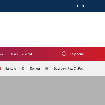
Търсене
ие
Избори 2024
Начало
Крими
Бургазлийка С „Ре...