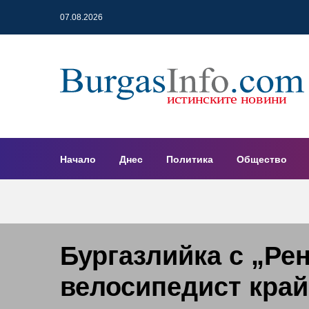
07.08.2026
Начало
Днес
Политика
Общество
Бургазлийка с „Ре
велосипедист край