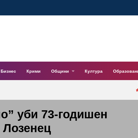
Бизнес
Крими
Общини
Култура
Образован
но” уби 73-годишен
 Лозенец