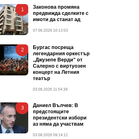
Законова промяна
1
предвижда сделките с
имоти да станат ад
07.08.2026 10:13:03
Бургас посреща
2
легендарния оркестър
„Джузепе Верди“ от
Салерно с виртуозен
концерт на Летния
театър
03.08.2026 11:54:39
Даниел Вълчев: В
3
предстоящите
президентски избори
аз няма да участвам
03.08.2026 09:14:12