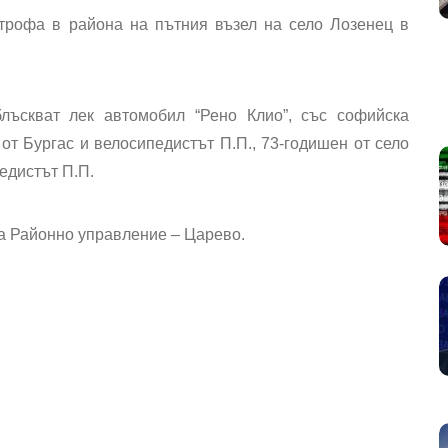
строфа в района на пътния възел на село Лозенец в
лъскват лек автомобил “Рено Клио”, със софийска
от Бургас и велосипедистът П.П., 73-годишен от село
едистът П.П.
а Районно управление – Царево.