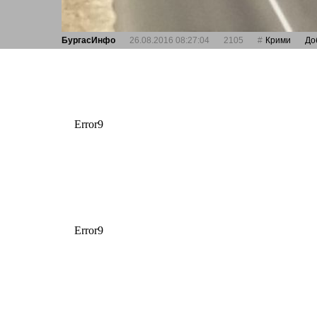
БургасИнфо
26.08.2016 08:27:04
2105
Крими
До