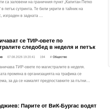
ти са заловени на граничния пункт „Капитан Петко
 в петък сутринта. Те били укрити в тайник на
, изграден в задната …
ичават се ТИР-овете по
тралите следобед в неделя и петък
фо
07.08.2026 19:20:41
194
Общество
ничава ТИР-овете по магистралите в неделя.
ата промяна в организацията на трафика се
ма, за да се намалят предпоставките за пътни…
джиев: Парите от ВиК-Бургас водят