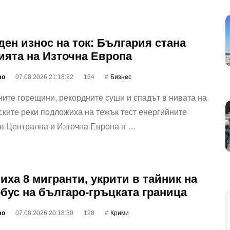
ден износ на ток: България стана
ията на Източна Европа
фо
07.08.2026 21:18:22
164
Бизнес
ите горещини, рекордните суши и спадът в нивата на
ките реки подложиха на тежък тест енергийните
 в Централна и Източна Европа в …
иха 8 мигранти, укрити в тайник на
бус на българо-гръцката граница
фо
07.08.2026 20:18:30
128
Крими