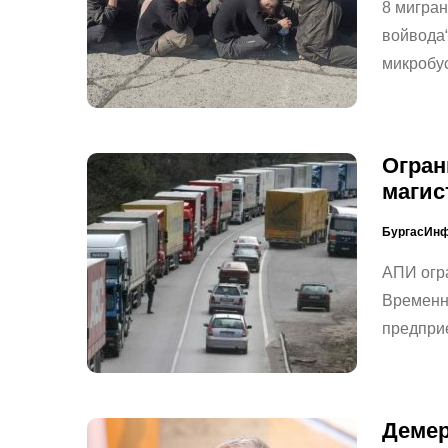
8 мигран
войвода“
микробус
Огран
магис
БургасИн
АПИ огра
Временн
предприе
Демер