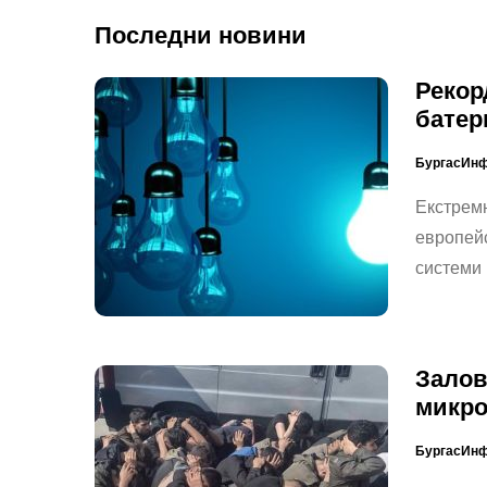
Последни новини
Рекор
батер
БургасИн
Екстремн
европейс
системи
Залов
микро
БургасИн