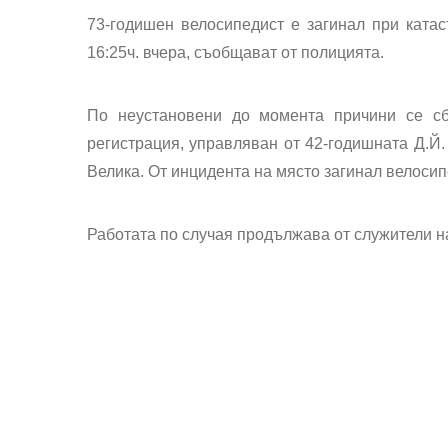
73-годишен велосипедист е загинал при ката
16:25ч. вчера, съобщават от полицията.
По неустановени до момента причини се сб
регистрация, управляван от 42-годишната Д.Й. 
Велика. От инцидента на място загинал велосип
Работата по случая продължава от служители н