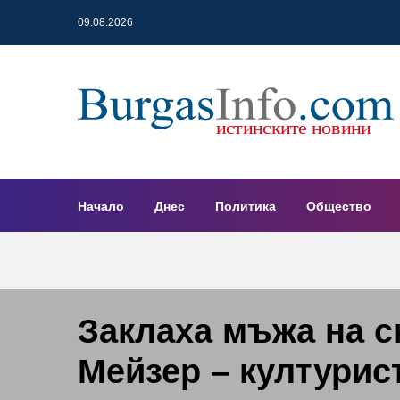
09.08.2026
Начало
Днес
Политика
Общество
Заклаха мъжа на с
Мейзер – културис