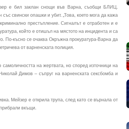
зер е бил заклан снощи във Варна, съобщи БЛИЦ.
 със свински опашки и убит. „Това, което мога да кажа
 криминално престъпление. Сигналът е отработен и е
ратура, който е отишъл на мястото на инцидента и са
о. По-късно се очаква Окръжна прокуратура-Варна да
етричева от варненската полиция.
самоличността на жертвата, но според източници на
 Николай Димов – съпруг на варненската сексбомба и
вка. Мейзер е открила трупа, след като се върнала от
 прибрали вкъщи.