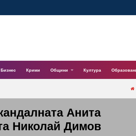
Бизнес
Крими
Общини
Култура
Образован
кандалната Анита
та Николай Димов