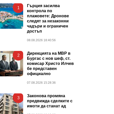
Гърция засилва
1
контрола по
плажовете: Дронове
следят за незаконни
чадъри и ограничен
достъп
08.08.2026 18:40:56
Дирекцията на МВР в
2
Бургас с нов шеф, ст.
комисар Христо Илчев
бе представен
официално
07.08.2026 15:28:36
Законова промяна
3
предвижда сделките с
имоти да станат ад