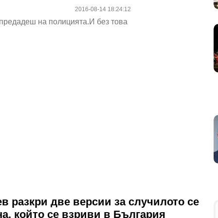
2016-08-14 18:24:12
 предадеш на полицията.И без това
ев разкри две версии за случилото се
на, който се взриви в България