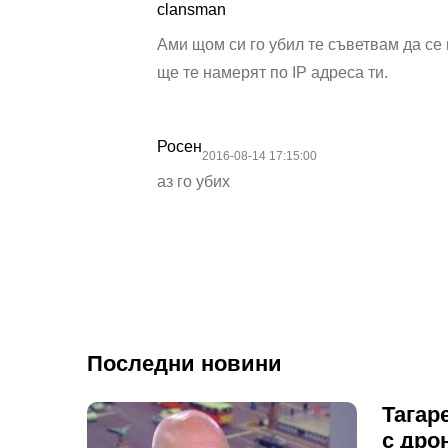
clansman
Ами щом си го убил те съветвам да се
ще те намерят по IP адреса ти.
Росен
2016-08-14 17:15:00
аз го убих
Последни новини
Тагар
с дро