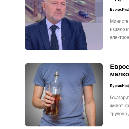
БургасИн
Министер
изцяло к
електро
Еврос
малко
БургасИн
Българит
живот, к
трудова 