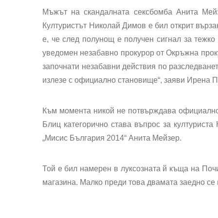
Мъжът на скандалната сексбомба Анита Мей
Културистът Николай Димов е бил открит вързан
е, че след полунощ е получен сигнал за тежко
уведомен незабавно прокурор от Окръжна проку
започнати незабавни действия по разследванет
излезе с официално становище“, заяви Ирена П
Към момента никой не потвърждава официално 
Блиц категорично става въпрос за културиста
„Мисис България 2014“ Анита Мейзер.
Той е бил намерен в луксозната й къща на Почи
магазина. Малко преди това двамата заедно се