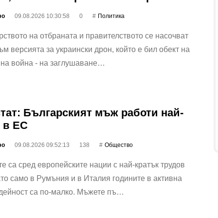
фо
09.08.2026 10:30:58
0
Политика
ството на отбраната и правителството се насочват
ъм версията за украински дрон, който е бил обект на
нна война - на заглушаване…
тат: Българският мъж работи най-
 в ЕС
фо
09.08.2026 09:52:13
138
Общество
е са сред европейските нации с най-кратък трудов
ато само в Румъния и в Италия годините в активна
дейност са по-малко. Мъжете пъ…