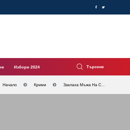
Търсене
ие
Избори 2024
Начало
Крими
Заклаха Мъжа На С...