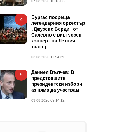
07.08.2026 10:13:03
Бургас посреща
4
легендарния оркестър
„Джузепе Верди“ от
Салерно с виртуозен
концерт на Летния
театър
03.08.2026 11:54:39
Даниел Вълчев: В
5
предстоящите
президентски избори
аз няма да участвам
03.08.2026 09:14:12