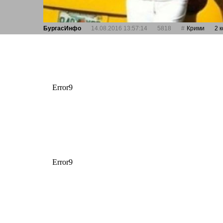
БургасИнфо
14.08.2016 13:57:14
5818
Крими
2 