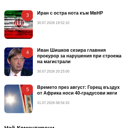
Иран с остра нота към МвНР
3
30.07.2026 19:52:10
Иван Шишков сезира главния
4
прокурор за нарушения при строежа
на магистрали
30.07.2026 20:25:00
Времето през август: Горещ въздух
5
от Африка носи 40-градусови жеги
31.07.2026 08:54:33
Най-Коментирани