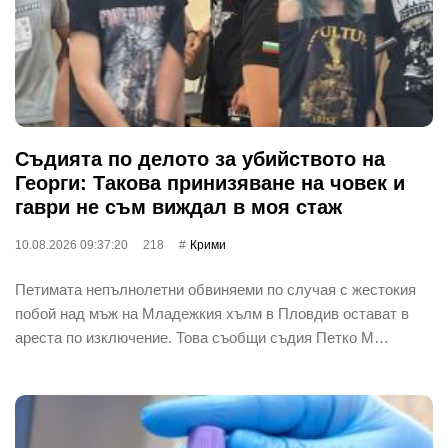
Съдията по делото за убийството на
Георги: Такова принизяване на човек и
гаври не съм виждал в моя стаж
10.08.2026 09:37:20
218
Крими
Петимата непълнолетни обвиняеми по случая с жестокия
побой над мъж на Младежкия хълм в Пловдив остават в
ареста по изключение. Това съобщи съдия Петко М…