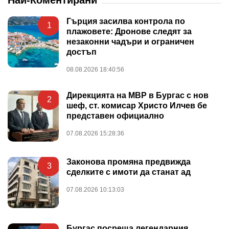
Гърция засилва контрола по
1
плажовете: Дронове следят за
незаконни чадъри и ограничен
достъп
08.08.2026 18:40:56
Дирекцията на МВР в Бургас с нов
2
шеф, ст. комисар Христо Илчев бе
представен официално
07.08.2026 15:28:36
Законова промяна предвижда
3
сделките с имоти да станат ад
07.08.2026 10:13:03
Бургас посреща легендарния