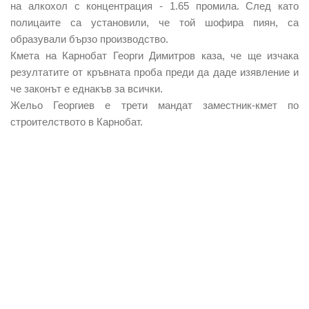
на алкохол с концентрация - 1.65 промила. След като
полицаите са установили, че той шофира пиян, са
образували бързо производство.
Кмета на Карнобат Георги Димитров каза, че ще изчака
резултатите от кръвната проба преди да даде изявление и
че законът е еднакъв за всички.
Жельо Георгиев е трети мандат заместник-кмет по
строителството в Карнобат.