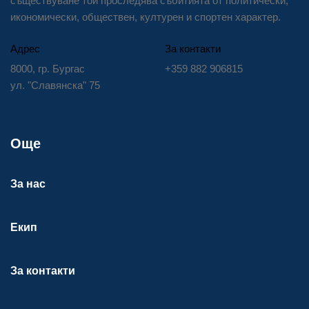
съществуване той проследява събитията от политически,
икономически, обществен, културен и спортен характер.
Адрес
За контакти
8000, гр. Бургас
+359 882 906815
ул. "Славянска" 75
Още
За нас
Екип
За контакти