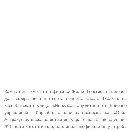
Заместник - кметът по финанси Жельо Георгиев е заловен
да шофира пиян в съобта вечерта. Около 18.00 ч. на
карнобатската улица «Ивайло», служители от Районно
управление – Карнобат спрели за проверка л.а. «Опел
Астра», с бургаска регистрация, управляван от 58 годишния
Ж.Г., като констатирали, че същият шофира след употреба