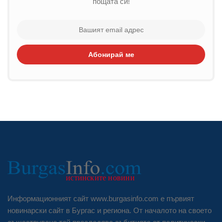
пощата си!
Абонирай ме
Информационният сайт www.burgasinfo.com е първият
новинарски сайт в Бургас и региона. От началото на своето