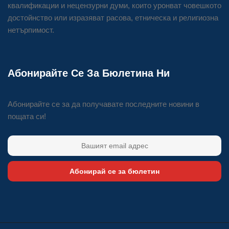
квалификации и нецензурни думи, които уронват човешкото
достойнство или изразяват расова, етническа и религиозна
нетърпимост.
Абонирайте Се За Бюлетина Ни
Абонирайте се за да получавате последните новини в
пощата си!
Абонирай се за бюлетин