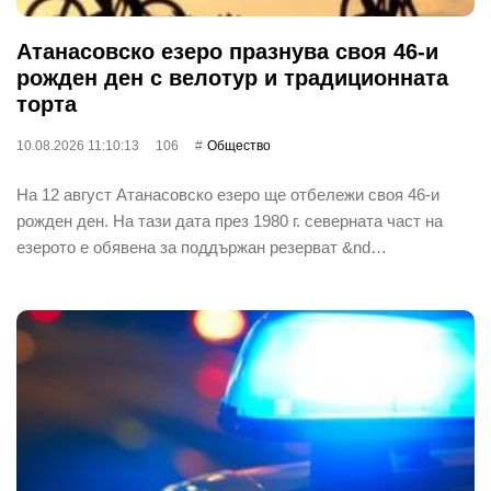
Атанасовско езеро празнува своя 46-и
рожден ден с велотур и традиционната
торта
10.08.2026 11:10:13
106
Общество
На 12 август Атанасовско езеро ще отбележи своя 46-и
рожден ден. На тази дата през 1980 г. северната част на
езерото е обявена за поддържан резерват &nd…