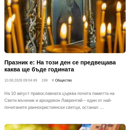
Празник е: На този ден се предвещава
каква ще бъде годината
10.08.2026 09:04:49
199
Общество
На 10 август православната църква почита паметта на
Свети мъченик и архидякон Лаврентий – един от най-
почитаните раннохристиянски светци, останал …