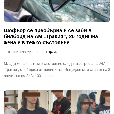
Шофьор се преобърна и се заби в
билборд на АМ „Тракия“, 20-годишна
жена е в тежко състояние
10.08.2026 09:42:26
213
Крими
Млада жена е в тежко състояние след катастрофа на АМ
„Тракия“, съобщиха от полицията. Инцидентът е станал на 8
август на км 343+100 - в пос…