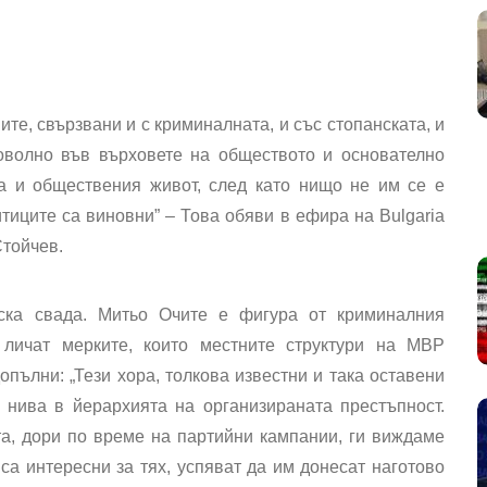
ите, свързвани и с криминалната, и със стопанската, и
доволно във върховете на обществото и основателно
а и обществения живот, след като нищо не им се е
тиците са виновни” – Това обяви в ефира на Bulgaria
тойчев.
ска свада. Митьо Очите е фигура от криминалния
е личат мерките, които местните структури на МВР
опълни: „Тези хора, толкова известни и така оставени
 нива в йерархията на организираната престъпност.
а, дори по време на партийни кампании, ги виждаме
 са интересни за тях, успяват да им донесат наготово