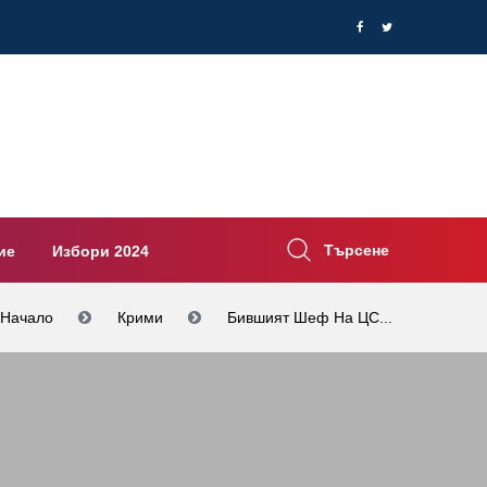
Търсене
ие
Избори 2024
Начало
Крими
Бившият Шеф На ЦС...