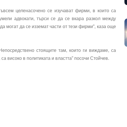
ъвсем целенасочено се изучават фирми, в които са
умели адвокати, търси се да се вкара разкол между
а могат да се изземат части от тези фирми”, каза още
Непосредствено стоящите там, които ги виждаме, са
ра са високо в политиката и властта” посочи Стойчев.