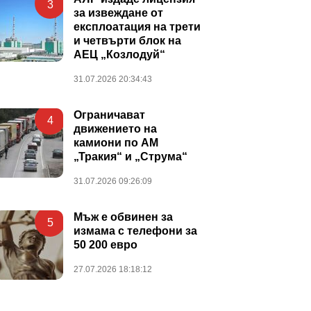
3
за извеждане от
експлоатация на трети
и четвърти блок на
АЕЦ „Козлодуй“
31.07.2026 20:34:43
Ограничават
4
движението на
камиони по АМ
„Тракия“ и „Струма“
31.07.2026 09:26:09
Мъж е обвинен за
5
измама с телефони за
50 200 евро
27.07.2026 18:18:12