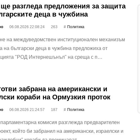
ще разгледа предложения за защита
лгарските деца в чужбина
фо
06.08.2026 22:08:24
263
Политика
не на междуведомствен институционален механизъм
а на български деца в чужбина предложиха от
ацията "РОД Интернешънъл" на среща с п…
готви забрана на американски и
лски кораби на Ормузкия проток
фо
06.08.2026 21:24:57
187
Политика
 парламентарна комисия разглежда предварителен
оект, който би забранил на американски, израелски и
враждебни" кораби да преминават…