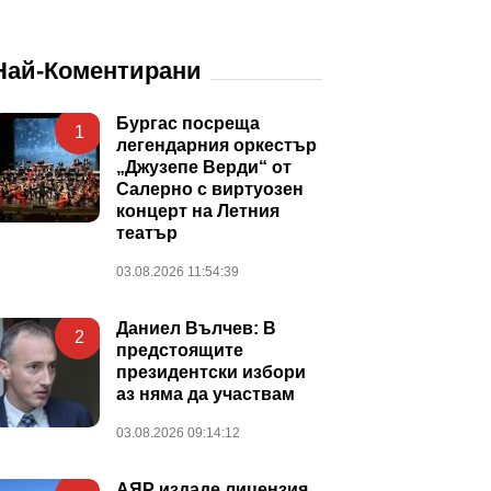
Най-Коментирани
Бургас посреща
1
легендарния оркестър
„Джузепе Верди“ от
Салерно с виртуозен
концерт на Летния
театър
03.08.2026 11:54:39
Даниел Вълчев: В
2
предстоящите
президентски избори
аз няма да участвам
03.08.2026 09:14:12
АЯР издаде лицензия