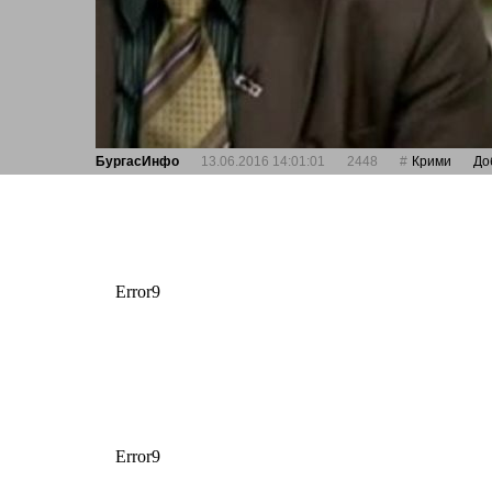
БургасИнфо
13.06.2016 14:01:01
2448
Крими
До