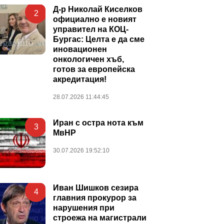
Д-р Николай Киселков
2
официално е новият
управител на КОЦ-
Бургас: Целта е да сме
иновационен
онкологичен хъб,
готов за европейска
акредитация!
28.07.2026 11:44:45
Иран с остра нота към
3
МвНР
30.07.2026 19:52:10
Иван Шишков сезира
4
главния прокурор за
нарушения при
строежа на магистрали