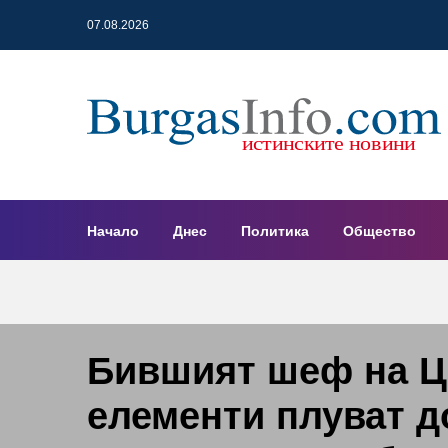
07.08.2026
Начало
Днес
Политика
Общество
Бившият шеф на 
елементи плуват 