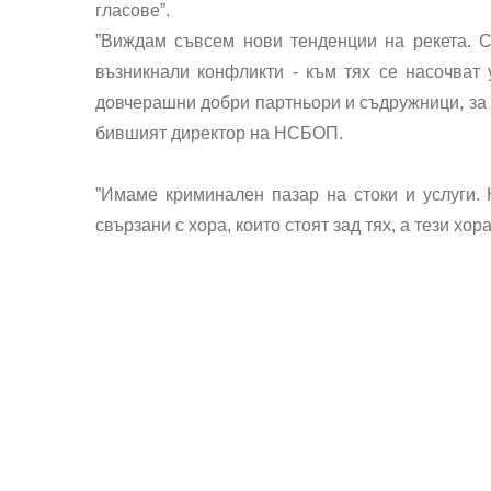
гласове”.
”Виждам съвсем нови тенденции на рекета. С
възникнали конфликти - към тях се насочват 
довчерашни добри партньори и съдружници, за д
бившият директор на НСБОП.
”Имаме криминален пазар на стоки и услуги. 
свързани с хора, които стоят зад тях, а тези хо