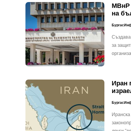
МВнР 
на бъ
БургасИн
Създава
за защит
организ
Иран 
израе
БургасИн
Иранска
законопр
други "