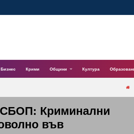
Бизнес
Крими
Общини
Култура
Образован
ЦСБОП: Криминални
доволно във