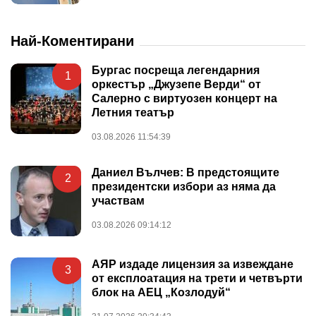
Най-Коментирани
Бургас посреща легендарния
1
оркестър „Джузепе Верди“ от
Салерно с виртуозен концерт на
Летния театър
03.08.2026 11:54:39
Даниел Вълчев: В предстоящите
2
президентски избори аз няма да
участвам
03.08.2026 09:14:12
АЯР издаде лицензия за извеждане
3
от експлоатация на трети и четвърти
блок на АЕЦ „Козлодуй“