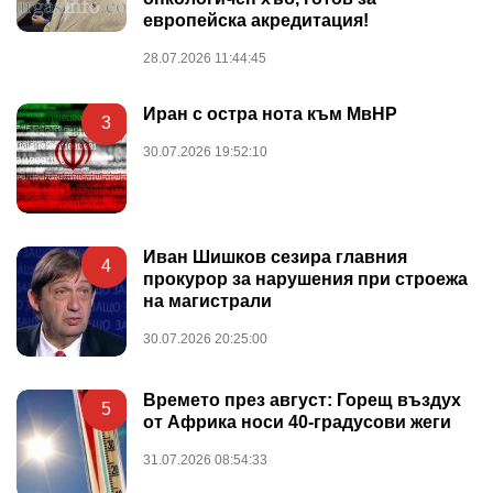
европейска акредитация!
28.07.2026 11:44:45
Иран с остра нота към МвНР
3
30.07.2026 19:52:10
Иван Шишков сезира главния
4
прокурор за нарушения при строежа
на магистрали
30.07.2026 20:25:00
Времето през август: Горещ въздух
5
от Африка носи 40-градусови жеги
31.07.2026 08:54:33