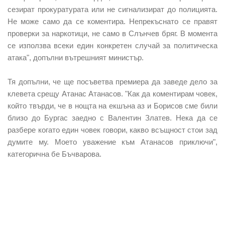
сезират прокуратурата или не сигнализират до полицията.
Не може само да се коментира. Непрекъснато се правят
проверки за наркотици, не само в Слънчев бряг. В момента
се използва всеки един конкретен случай за политическа
атака", допълни вътрешният министър.
Тя допълни, че ще посъветва премиера да заведе дело за
клевета срещу Атанас Атанасов. "Как да коментирам човек,
който твърди, че в нощта на екшъна аз и Борисов сме били
близо до Бургас заедно с Валентин Златев. Нека да се
разбере когато един човек говори, какво всъщност стои зад
думите му. Моето уважение към Атанасов приключи",
категорична бе Бъчварова.