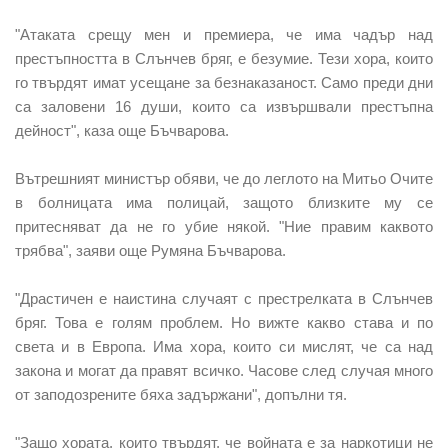
"Атаката срещу мен и премиера, че има чадър над
престъпността в Слънчев бряг, е безумие. Тези хора, които
го твърдят имат усещане за безнаказаност. Само преди дни
са заловени 16 души, които са извършвали престъпна
дейност", каза още Бъчварова.
Вътрешният министър обяви, че до леглото на Митьо Очите
в болницата има полицай, защото близките му се
притесняват да не го убие някой. "Ние правим каквото
трябва", заяви още Румяна Бъчварова.
"Драстичен е наистина случаят с престрелката в Слънчев
бряг. Това е голям проблем. Но вижте какво става и по
света и в Европа. Има хора, които си мислят, че са над
закона и могат да правят всичко. Часове след случая много
от заподозрените бяха задържани", допълни тя.
"Защо хората, които твърдят, че войната е за наркотици не