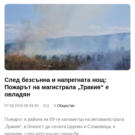
След безсънна и напрегната нощ:
Пожарът на магистрала „Тракия“ е
овладян
07.08.2026 08:59:39
222
Общество
Пожарът в района на 69-ти километър на автомагистрала
„Тракия“, в близост до селата Церово и Славовица, е
овладян, след като късно снощи бе …