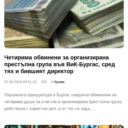
Четирима обвинени за организирана
престъпна група във ВиК-Бургас, сред
тях и бившият директор
07.08.2026 09:51:32
255
Крими
Окръжната прокуратура в Бургас повдигна обвинения на
четирима души за участие в организирана престъпна група,
действала с користна цел, а от тях са задъ…