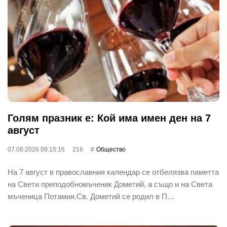
Голям празник е: Кой има имен ден на 7
август
07.08.2026 09:15:16
216
Общество
На 7 август в православния календар се отбелязва паметта
на Свети преподобномъченик Дометий, а също и на Света
мъченица Потамия.Св. Дометий се родил в П…