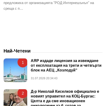
предложиха от организацията "РОД Интернешънъл" на
среща с п…
Най-Четени
АЯР издаде лицензия за извеждане
1
от експлоатация на трети и четвърти
блок на АЕЦ „Козлодуй“
31.07.2026 20:34:43
Д-р Николай Киселков официално е
2
новият управител на КОЦ-Бургас:
Целта е да сме иновационен
онкологичен хъб, готов за