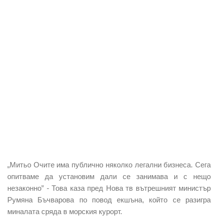
„Митьо Очите има публично няколко легални бизнеса. Сега
опитваме да установим дали се занимава и с нещо
незаконно” - Това каза пред Нова тв вътрешният министър
Румяна Бъчварова по повод екшъна, който се разигра
миналата сряда в морския курорт.