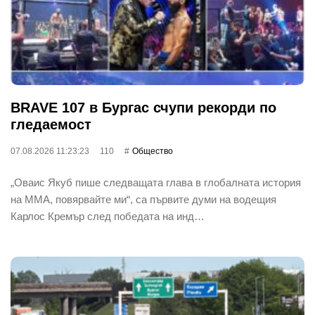
BRAVE 107 в Бургас счупи рекорди по
гледаемост
07.08.2026 11:23:23
110
Общество
„Оваис Якуб пише следващата глава в глобалната история
на ММА, повярвайте ми“, са първите думи на водещия
Карлос Кремър след победата на инд…