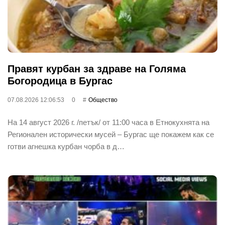
Правят курбан за здраве на Голяма
Богородица в Бургас
07.08.2026 12:06:53
0
Общество
На 14 август 2026 г. /петък/ от 11:00 часа в Етнокухнята на
Регионален исторически мусей – Бургас ще покажем как се
готви агнешка курбан чорба в д…