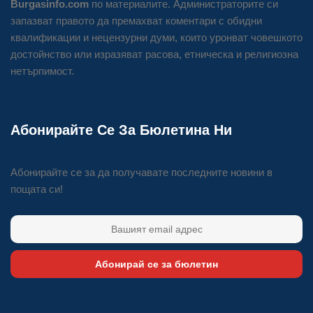
Burgasinfo.com
по материалите. Администраторите си
запазват правото да премахват коментари с обидни
квалификации и нецензурни думи, които уронват човешкото
достойнство или изразяват расова, етническа и религиозна
нетърпимост.
Абонирайте Се За Бюлетина Ни
Абонирайте се за да получавате последните новини в
пощата си!
Абонирай се за бюлетин