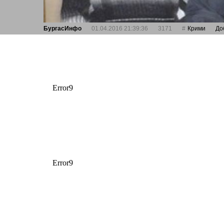
БургасИнфо
01.04.2016 21:39:36
3171
Крими
До