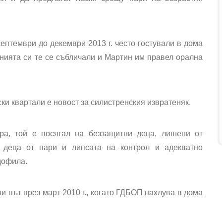
ептември до декември 2013 г. често гостували в дома
ията си те се събличали и Мартин им правел орална
ки квартали е новост за силистренския извратеняк.
ра, той е посягал на беззащитни деца, лишени от
е деца от пари и липсата на контрол и адекватно
дофила.
 път през март 2010 г., когато ГДБОП нахлува в дома