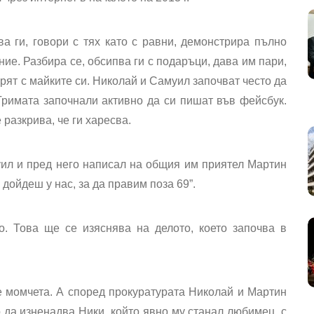
а ги, говори с тях като с равни, демонстрира пълно
е. Разбира се, обсипва ги с подаръци, дава им пари,
орят с майките си. Николай и Самуил започват често да
 Тримата започнали активно да си пишат във фейсбук.
разкрива, че ги харесва.
ил и пред него написал на общия им приятел Мартин
дойдеш у нас, за да правим поза 69”.
о. Това ще се изяснява на делото, което започва в
е момчета. А според прокуратурата Николай и Мартин
 да изненадва Ники, който явно му станал любимец, с