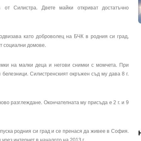
 от Силистра. Двете майки откриват достатъчно
подвизава като доброволец на БЧК в родния си град,
от социални домове.
мки на малки деца и негови снимки с момчета. При
 белезници. Силистренският окръжен съд му дава 8 г.
во разглеждане. Окончателната му присъда е 2 г. и 9
пуска родния си град и се пренася да живее в София.
чрез интернет в началото на 2013 г.