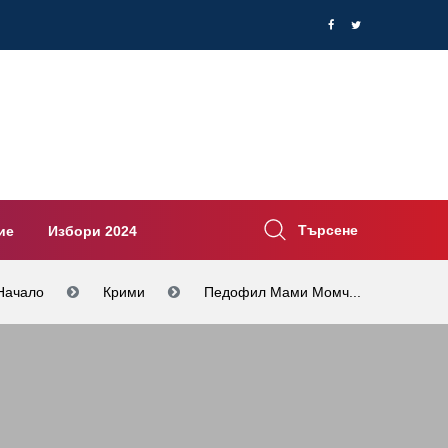
Търсене
ие
Избори 2024
Начало
Крими
Педофил Мами Момч...