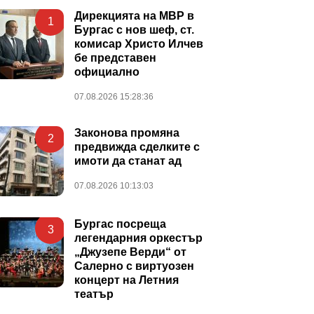
Дирекцията на МВР в
1
Бургас с нов шеф, ст.
комисар Христо Илчев
бе представен
официално
07.08.2026 15:28:36
Законова промяна
2
предвижда сделките с
имоти да станат ад
07.08.2026 10:13:03
Бургас посреща
3
легендарния оркестър
„Джузепе Верди“ от
Салерно с виртуозен
концерт на Летния
театър