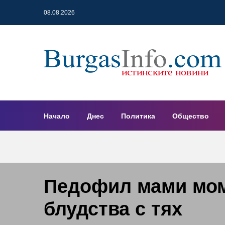
08.08.2026
Начало
Днес
Политика
Общество
Педофил мами мом
блудства с тях