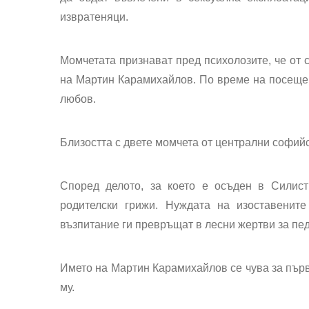
извратеняци.
Момчетата признават пред психолозите, че от с
на Мартин Карамихайлов. По време на посещен
любов.
Близостта с двете момчета от централни софийс
Според делото, за което е осъден в Силист
родителски грижи. Нуждата на изоставенит
възпитание ги превръщат в лесни жертви за пе
Името на Мартин Карамихайлов се чува за първи
му.