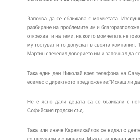
Започва да се сближава с момчетата. Изслушв
разбиране на проблемите им и благоразположени
открехва ги на теми, на които момчетата не гов
му гостуват и го допускат в своята компания.
Мартин спечелил доверието им и започнал да се 
Така един ден Николай взел телефона на Саму
есемес с директното предложение:“Искаш ли да 
Не е ясно дали децата са се бъзикали с нег
Софийския градски съд.
Така или иначе Карамихайлов се видял с двет
се целували и опипвали. Мъжът започнал често