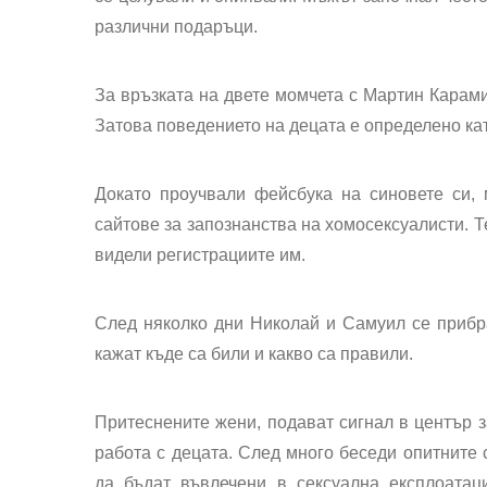
различни подаръци.
За връзката на двете момчета с Мартин Карами
Затова поведението на децата е определено кат
Докато проучвали фейсбука на синовете си, 
сайтове за запознанства на хомосексуалисти. Т
видели регистрациите им.
След няколко дни Николай и Самуил се прибра
кажат къде са били и какво са правили.
Притеснените жени, подават сигнал в център з
работа с децата. След много беседи опитните 
да бъдат въвлечени в сексуална експлоатац