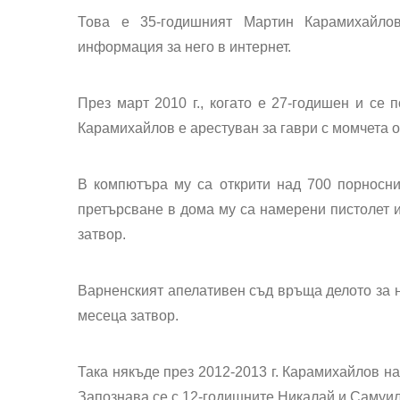
Това е 35-годишният Мартин Карамихайлов
информация за него в интернет.
През март 2010 г., когато е 27-годишен и се 
Карамихайлов е арестуван за гаври с момчета 
В компютъра му са открити над 700 порносни
претърсване в дома му са намерени пистолет и
затвор.
Варненският апелативен съд връща делото за но
месеца затвор.
Така някъде през 2012-2013 г. Карамихайлов на
Запознава се с 12-годишните Никалай и Самуил 