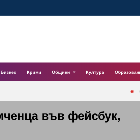
Бизнес
Крими
Общини
Култура
Образован
ченца във фейсбук,