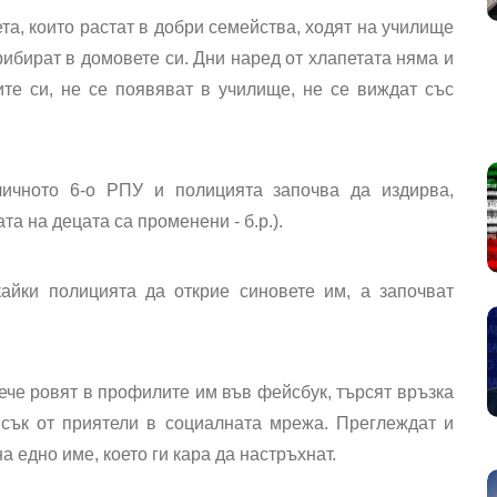
ета, които растат в добри семейства, ходят на училище
прибират в домовете си. Дни наред от хлапетата няма и
те си, не се появяват в училище, не се виждат със
личното 6-о РПУ и полицията започва да издирва,
та на децата са променени - б.р.).
кайки полицията да открие синовете им, а започват
ече ровят в профилите им във фейсбук, търсят връзка
исък от приятели в социалната мрежа. Преглеждат и
а едно име, което ги кара да настръхнат.