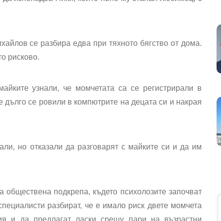
хайлов се разбира едва при тяхното бягство от дома.
о рисково.
майките узнали, че момчетата са се регистрирали в
е дълго се ровили в компютрите на децата си и накрая
ли, но отказали да разговарят с майките си и да им
а обществена подкрепа, където психолозите започват
специалисти разбират, че е имало риск двете момчета
ия и да предлагат ласки срещу пари на възрастни