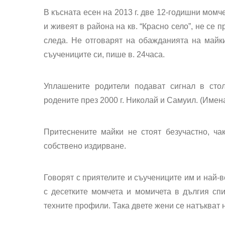
В късната есен на 2013 г. две 12-годишни момч
и живеят в района на кв. “Красно село”, не се 
следа. Не отговарят на обажданията на майки
съучениците си, пише в. 24часа.
Уплашените родители подават сигнал в сто
родените през 2000 г. Николай и Самуил. (Имена
Притеснените майки не стоят безучастно, ча
собствено издирване.
Говорят с приятелите и съучениците им и най-в
с десетките момчета и момичета в дългия сп
техните профили. Така двете жени се натъкват н