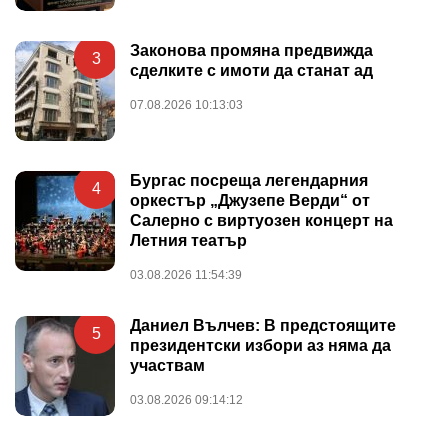
Законова промяна предвижда
3
сделките с имоти да станат ад
07.08.2026 10:13:03
Бургас посреща легендарния
4
оркестър „Джузепе Верди“ от
Салерно с виртуозен концерт на
Летния театър
03.08.2026 11:54:39
Даниел Вълчев: В предстоящите
5
президентски избори аз няма да
участвам
03.08.2026 09:14:12