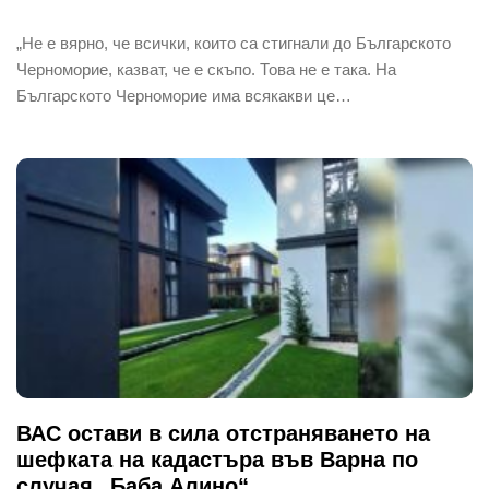
„Не е вярно, че всички, които са стигнали до Българското
Черноморие, казват, че е скъпо. Това не е така. На
Българското Черноморие има всякакви це…
ВАС остави в сила отстраняването на
шефката на кадастъра във Варна по
случая „Баба Алино“