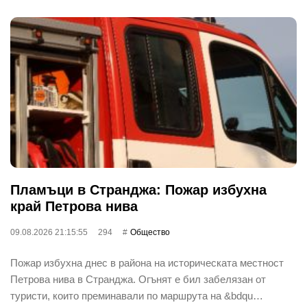
Пламъци в Странджа: Пожар избухна
край Петрова нива
09.08.2026 21:15:55
294
Общество
Пожар избухна днес в района на историческата местност
Петрова нива в Странджа. Огънят е бил забелязан от
туристи, които преминавали по маршрута на &bdqu…