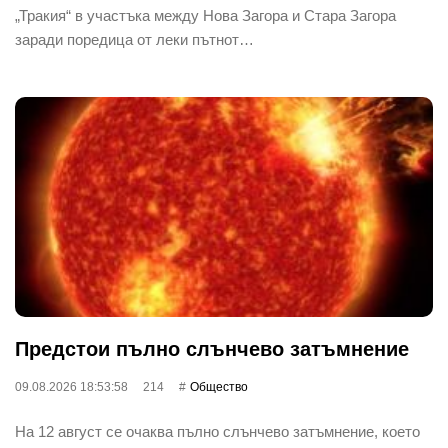
„Тракия“ в участъка между Нова Загора и Стара Загора
заради поредица от леки пътнот…
Предстои пълно слънчево затъмнение
09.08.2026 18:53:58
214
Общество
На 12 август се очаква пълно слънчево затъмнение, което