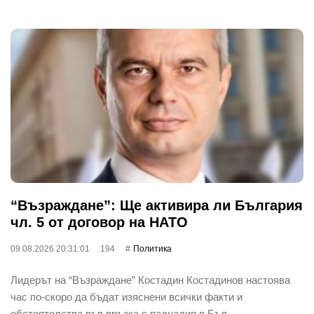
“Възраждане”: Ще активира ли България
чл. 5 от договор на НАТО
09.08.2026 20:31:01
194
Политика
Лидерът на “Възраждане” Костадин Костадинов настоява
час по-скоро да бъдат изяснени всички факти и
обстоятелства във връзка с падналия в Бъл…