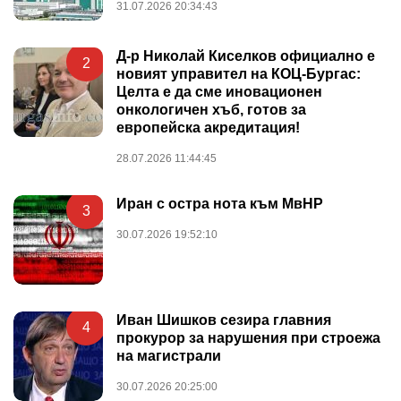
31.07.2026 20:34:43
Д-р Николай Киселков официално е
2
новият управител на КОЦ-Бургас:
Целта е да сме иновационен
онкологичен хъб, готов за
европейска акредитация!
28.07.2026 11:44:45
Иран с остра нота към МвНР
3
30.07.2026 19:52:10
Иван Шишков сезира главния
4
прокурор за нарушения при строежа
на магистрали
30.07.2026 20:25:00