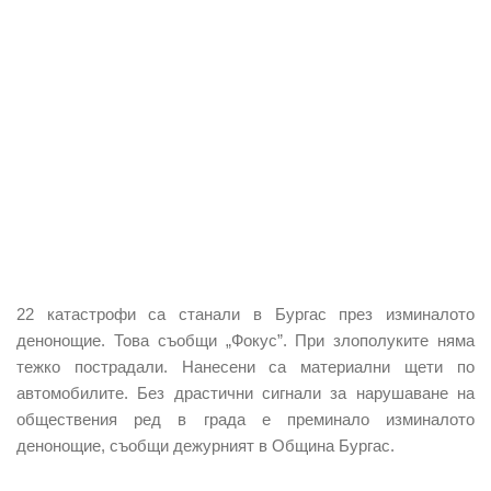
22 катастрофи са станали в Бургас през изминалото
денонощие. Това съобщи „Фокус”. При злополуките няма
тежко пострадали. Нанесени са материални щети по
автомобилите. Без драстични сигнали за нарушаване на
обществения ред в града е преминало изминалото
денонощие, съобщи дежурният в Община Бургас.