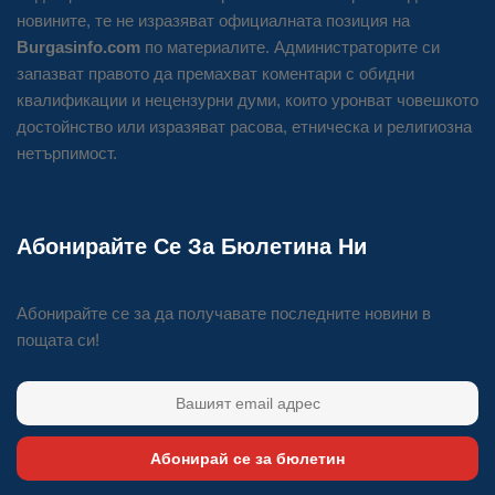
новините, те не изразяват официалната позиция на
Burgasinfo.com
по материалите. Администраторите си
запазват правото да премахват коментари с обидни
квалификации и нецензурни думи, които уронват човешкото
достойнство или изразяват расова, етническа и религиозна
нетърпимост.
Абонирайте Се За Бюлетина Ни
Абонирайте се за да получавате последните новини в
пощата си!
Абонирай се за бюлетин