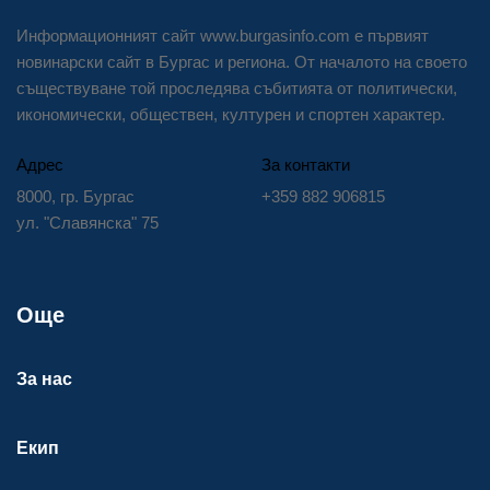
Информационният сайт www.burgasinfo.com е първият
новинарски сайт в Бургас и региона. От началото на своето
съществуване той проследява събитията от политически,
икономически, обществен, културен и спортен характер.
Адрес
За контакти
8000, гр. Бургас
+359 882 906815
ул. "Славянска" 75
Още
За нас
Екип