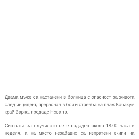
Двама мъже
са настанени в
болница
с
опасност за живота
след
инцидент
, прераснал в
бой
и
стрелба
на
плаж Кабакум
край
Варна,
предаде Нова тв.
Сигналът
за случилото се е подаден около 18:00 часа в
неделя, а на място незабавно са изпратени екипи на