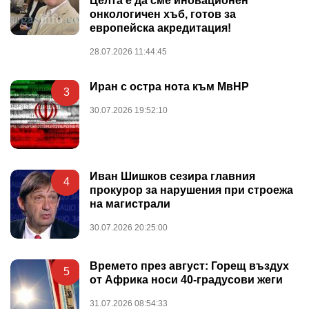
Целта е да сме иновационен
онкологичен хъб, готов за
европейска акредитация!
28.07.2026 11:44:45
Иран с остра нота към МвНР
3
30.07.2026 19:52:10
Иван Шишков сезира главния
4
прокурор за нарушения при строежа
на магистрали
30.07.2026 20:25:00
Времето през август: Горещ въздух
5
от Африка носи 40-градусови жеги
31.07.2026 08:54:33