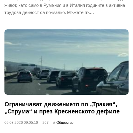
живот, като само в Румъния и в Италия годините в активна
трудова дейност са по-малко. Мъжете пъ…
Ограничават движението по „Тракия“,
„Струма“ и през Кресненското дефиле
09.08.2026 09:05:10
267
Общество