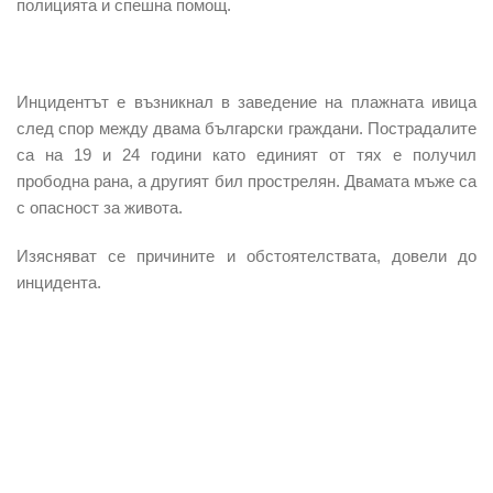
полицията и спешна помощ.
Инцидентът
е възникнал в заведение на плажната ивица
след спор между двама български граждани. Пострадалите
са на 19 и 24 години като единият от тях е получил
прободна рана, а другият бил прострелян. Двамата мъже са
с опасност за живота.
Изясняват се
причините
и
обстоятелствата
, довели до
инцидента.