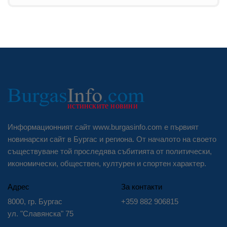
Информационният сайт www.burgasinfo.com е първият
новинарски сайт в Бургас и региона. От началото на своето
съществуване той проследява събитията от политически,
икономически, обществен, културен и спортен характер.
Адрес
За контакти
8000, гр. Бургас
+359 882 906815
ул. "Славянска" 75