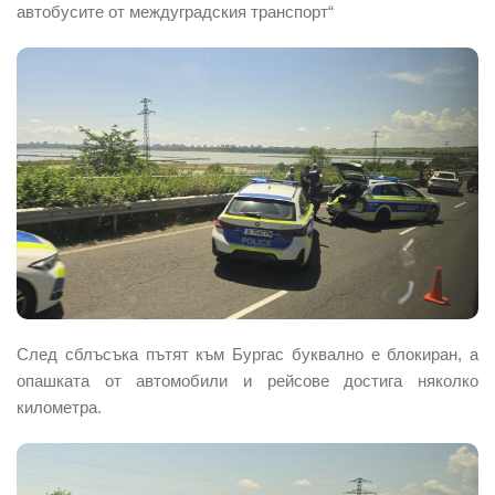
автобусите от междуградския транспорт“
След сблъсъка пътят към Бургас буквално е блокиран, а
опашката от автомобили и рейсове достига няколко
километра.