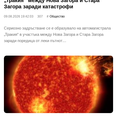
„Тракия“ между Нова Загора и Стара
Загора заради катастрофи
09.08.2026 19:42:03
307
Общество
Сериозно задръстване се е образувало на автомагистрала
„Тракия“ в участъка между Нова Загора и Стара Загора
заради поредица от леки пътнот…