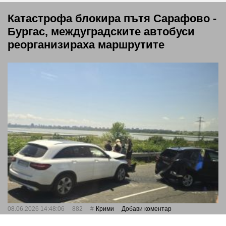
Катастрофа блокира пътя Сарафово -
Бургас, междуградските автобуси
реорганизираха маршрутите
08.06.2026 14:48:06
882
Крими
Добави коментар