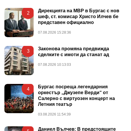
Дирекцията на МВР в Бургас с нов
2
шеф, ст. комисар Христо Илчев бе
представен официално
07.08.2026 15:28:36
Законова промяна предвижда
3
сделките с имоти да станат ад
07.08.2026 10:13:03
Бургас посреща легендарния
4
оркестър „Джузепе Верди“ от
Салерно с виртуозен концерт на
Летния театър
03.08.2026 11:54:39
Даниел Вълчев: В предстоящите