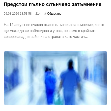
Предстои пълно слънчево затъмнение
09.08.2026 18:53:58
214
Общество
На 12 август се очаква пълно слънчево затъмнение, което
ще може да се наблюдава и у нас, но само в крайните
северозападни райони на страната като частич…