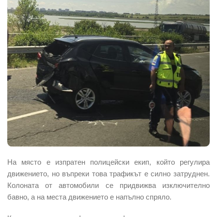
На място е изпратен полицейски екип, който регулира
движението, но въпреки това трафикът е силно затруднен.
Колоната от автомобили се придвижва изключително
бавно, а на места движението е напълно спряло.