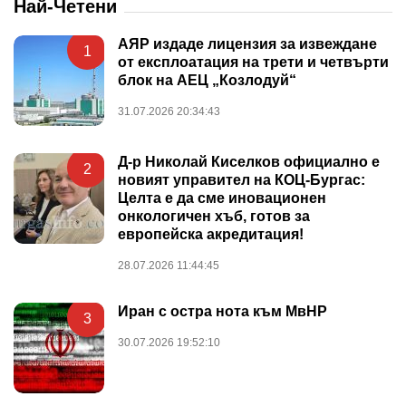
Най-Четени
АЯР издаде лицензия за извеждане
1
от експлоатация на трети и четвърти
блок на АЕЦ „Козлодуй“
31.07.2026 20:34:43
Д-р Николай Киселков официално е
2
новият управител на КОЦ-Бургас:
Целта е да сме иновационен
онкологичен хъб, готов за
европейска акредитация!
28.07.2026 11:44:45
Иран с остра нота към МвНР
3
30.07.2026 19:52:10