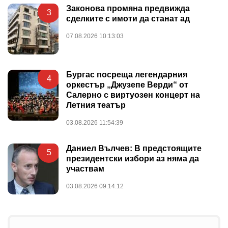
Законова промяна предвижда
3
сделките с имоти да станат ад
07.08.2026 10:13:03
Бургас посреща легендарния
4
оркестър „Джузепе Верди“ от
Салерно с виртуозен концерт на
Летния театър
03.08.2026 11:54:39
Даниел Вълчев: В предстоящите
5
президентски избори аз няма да
участвам
03.08.2026 09:14:12