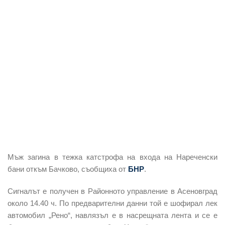
Мъж
загина в тежка катстрофа
на входа на Нареченски
бани откъм Бачково, съобщиха от
БНР
.
Сигналът е получен в Районното управление в
Асеновград
около 14.40 ч. По предварителни данни той е шофирал лек
автомобил „Рено“, навлязъл е в насрещната лента и се е