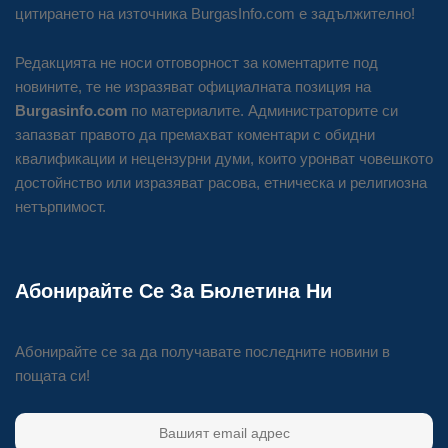
цитирането на източника BurgasInfo.com е задължително!
Редакцията не носи отговорност за коментарите под
новините, те не изразяват официалната позиция на
Burgasinfo.com
по материалите. Администраторите си
запазват правото да премахват коментари с обидни
квалификации и нецензурни думи, които уронват човешкото
достойнство или изразяват расова, етническа и религиозна
нетърпимост.
Абонирайте Се За Бюлетина Ни
Абонирайте се за да получавате последните новини в
пощата си!