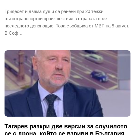
Тридесет и двама души са ранени при 20 тежки
пътнотранспортни произшествия в страната през
последното денонощие. Това съобщиха от МВР на 9 август.
В Соф…
Тагарев разкри две версии за случилото
се с дрона, който се взриви в България