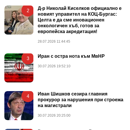
Д-р Николай Киселков официално е
2
новият управител на КОЦ-Бургас:
Целта е да сме иновационен
онкологичен хъб, готов за
европейска акредитация!
28.07.2026 11:44:45
Иран с остра нота към МвНР
3
30.07.2026 19:52:10
Иван Шишков сезира главния
4
прокурор за нарушения при строежа
на магистрали
30.07.2026 20:25:00