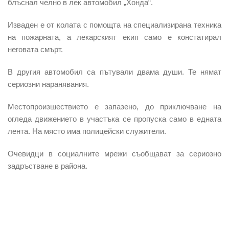
блъснал челно в лек автомобил „Хонда“.
Изваден е от колата с помощта на специализирана техника
на пожарната, а
лекарският екип
само е
констатирал
неговата смърт
.
В другия автомобил са пътували двама души. Те нямат
сериозни наранявания.
Местопроизшествието е запазено, до приключване на
огледа
движението в участъка се пропуска само в едната
лента
. На място има полицейски служители.
Очевидци в социалните мрежи съобщават за сериозно
задръстване в района.