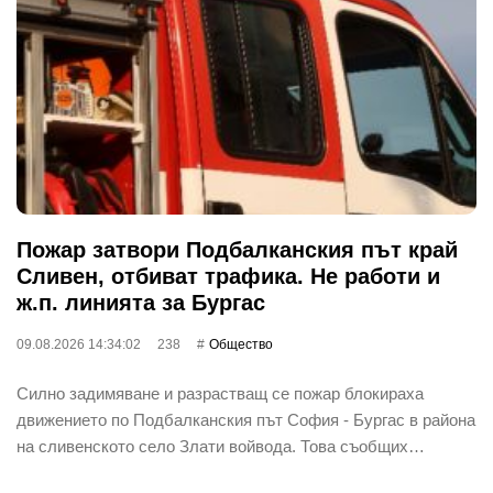
Пожар затвори Подбалканския път край
Сливен, отбиват трафика. Не работи и
ж.п. линията за Бургас
09.08.2026 14:34:02
238
Общество
Силно задимяване и разрастващ се пожар блокираха
движението по Подбалканския път София - Бургас в района
на сливенското село Злати войвода. Това съобщих…