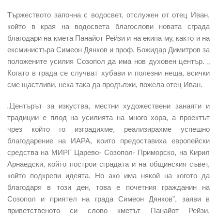
Тържеството започна с водосвет, отслужен от отец Иван,
който в края на водосвета благослови новата сграда
благодари на кмета Панайот Рейзи и на екипа му, както и на
ексминистъра Симеон Дянков и проф. Божидар Димитров за
положените усилия Созопол да има нов духовен център. „
Когато в града се случват хубави и полезни неща, всички
сме щастливи, нека така да продължи, пожела отец Иван.
„
Центърът за изкуства, местни художествени занаяти и
традиции е плод на усилията на много хора, а проектът
чрез който го изградихме, реализирахме успешно
благодарение на ИАРА, които предоставиха европейски
средства на МИРГ Царево- Созопол- Приморско, на Кирил
Арнаедски, който построи сградата и на общинския съвет,
който подкрепи идеята. Но ако има някой на когото да
благодаря в този ден, това е почетния гражданин на
Созопол и приятел на града Симеон Дянков”, заяви в
приветственото си слово кметът Панайот Рейзи.