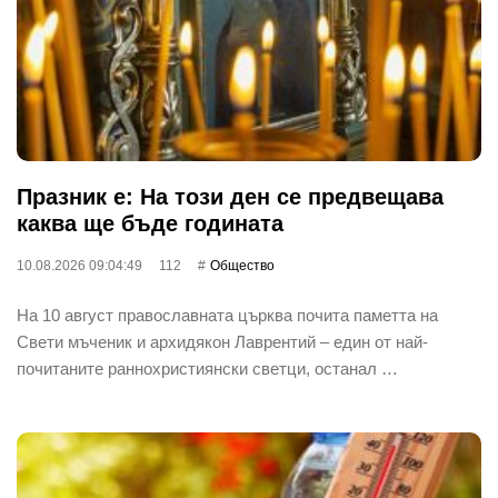
Празник е: На този ден се предвещава
каква ще бъде годината
10.08.2026 09:04:49
112
Общество
На 10 август православната църква почита паметта на
Свети мъченик и архидякон Лаврентий – един от най-
почитаните раннохристиянски светци, останал …