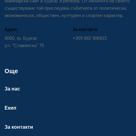
новинарски сайт в Бургас и региона. От началото на своето
съществуване той проследява събитията от политически,
икономически, обществен, културен и спортен характер.
Адрес
За контакти
8000, гр. Бургас
+359 882 906815
ул. "Славянска" 75
Още
За нас
Екип
За контакти