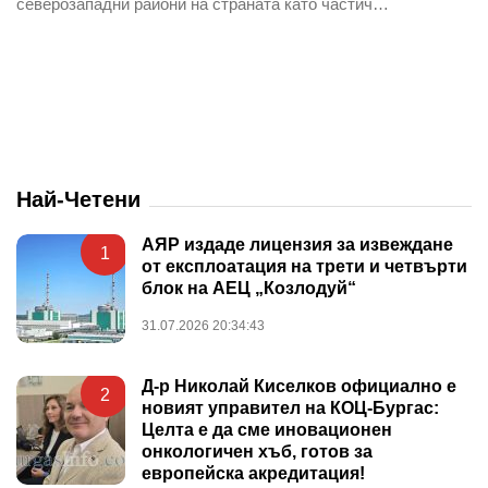
северозападни райони на страната като частич…
Най-Четени
АЯР издаде лицензия за извеждане
1
от експлоатация на трети и четвърти
блок на АЕЦ „Козлодуй“
31.07.2026 20:34:43
Д-р Николай Киселков официално е
2
новият управител на КОЦ-Бургас:
Целта е да сме иновационен
онкологичен хъб, готов за
европейска акредитация!