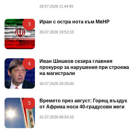
28.07.2026 11:44:45
Иран с остра нота към МвНР
3
30.07.2026 19:52:10
Иван Шишков сезира главния
4
прокурор за нарушения при строежа
на магистрали
30.07.2026 20:25:00
Времето през август: Горещ въздух
5
от Африка носи 40-градусови жеги
31.07.2026 08:54:33