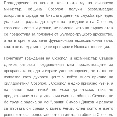
Благодарение на него в качеството му на финансов
министър, община Созопол получи безвъзмездно
изгорялата сграда на бившата данъчна служба при едно
условие- сградата да служи на гражданите на Созопол,
каза още кметът и уточни, че помещението на първия етаж
се предоставя за ползване от Българо-гръцкото дружество,
а на втория етаж вече функционира експозиционна зала,
която не след дълго ще се превърне в Иконна експозиция.
Почетният гражданин на Созопол и ексминистър Симеон
Дянков отправи поздравления към присъстващите за
прекрасната сграда и изрази удовлетворение, че тя ще се
използва като духовен център, който много приляга на
хилядолетния Созопол. „ Созопол е едно приказно кътче, а
на вашит кмет никой не може да откаже, така че
предоставянето на държавния имот на община Созопол не
бе трудна задача за мен”, заяви Симеон Дянков и разказа
за първата си среща с кмета Рейзи, след която е взето
решението за предоставянето на имота на община Созопол.