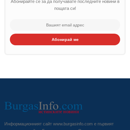
Абонирайте се за да получавате последните новини в
пощата си!
Абонирай ме
Информационният сайт www.burgasinfo.com е първият