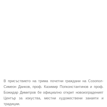
В присъствието на трима почетни граждани на Созопол-
Симеон Данков, проф. Казимир Попконстантинов и проф.
Божидар Димитров бе официално открит новоизграденият
Център за изкуства, местни художествени занаяти и
традиции.