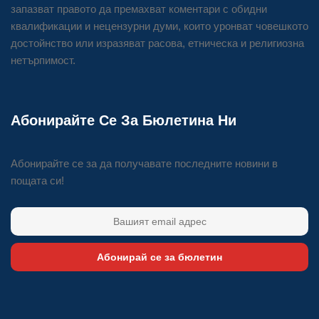
запазват правото да премахват коментари с обидни
квалификации и нецензурни думи, които уронват човешкото
достойнство или изразяват расова, етническа и религиозна
нетърпимост.
Абонирайте Се За Бюлетина Ни
Абонирайте се за да получавате последните новини в
пощата си!
Абонирай се за бюлетин