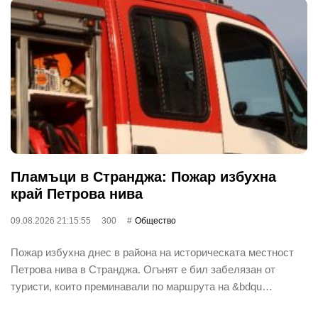
Пламъци в Странджа: Пожар избухна
край Петрова нива
09.08.2026 21:15:55
300
Общество
Пожар избухна днес в района на историческата местност
Петрова нива в Странджа. Огънят е бил забелязан от
туристи, които преминавали по маршрута на &bdqu…