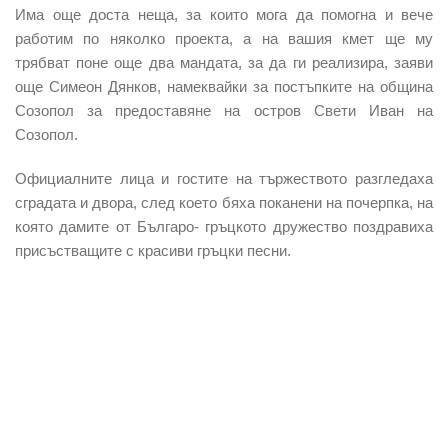
Има още доста неща, за които мога да помогна и вече
работим по няколко проекта, а на вашия кмет ще му
трябват поне още два мандата, за да ги реализира, заяви
още Симеон Дянков, намеквайки за постъпките на община
Созопол за предоставяне на остров Свети Иван на
Созопол.
Официалните лица и гостите на тържеството разгледаха
сградата и двора, след което бяха поканени на почерпка, на
която дамите от Българо- гръцкото дружество поздравиха
присъстващите с красиви гръцки песни.