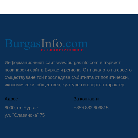
Информационният сайт www.burgasinfo.com е първият
новинарски сайт в Бургас и региона. От началото на своето
съществуване той проследява събитията от политически,
икономически, обществен, културен и спортен характер.
Адрес
За контакти
8000, гр. Бургас
+359 882 906815
ул. "Славянска" 75