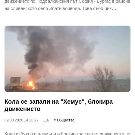
движението по Подбалканския път София - Бургас в района
на сливенското село Злати войвода. Това съобщих…
Кола се запали на "Хемус", блокира
движението
09.08.2026 14:28:27
116
Общество
Кола избухна в пламъци и блокира за кратко движението по