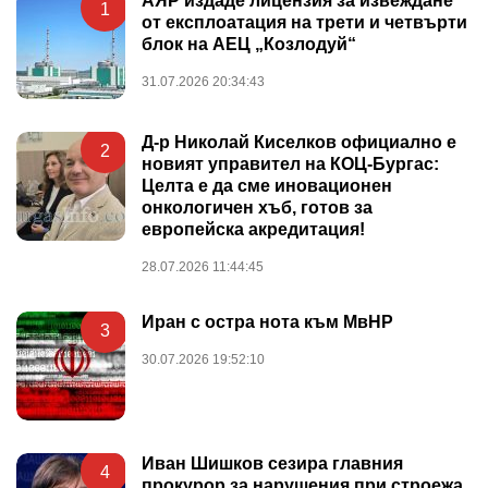
АЯР издаде лицензия за извеждане
1
от експлоатация на трети и четвърти
блок на АЕЦ „Козлодуй“
31.07.2026 20:34:43
Д-р Николай Киселков официално е
2
новият управител на КОЦ-Бургас:
Целта е да сме иновационен
онкологичен хъб, готов за
европейска акредитация!
28.07.2026 11:44:45
Иран с остра нота към МвНР
3
30.07.2026 19:52:10
Иван Шишков сезира главния
4
прокурор за нарушения при строежа