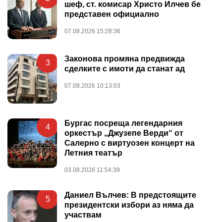
шеф, ст. комисар Христо Илчев бе
представен официално
07.08.2026 15:28:36
Законова промяна предвижда
3
сделките с имоти да станат ад
07.08.2026 10:13:03
Бургас посреща легендарния
4
оркестър „Джузепе Верди“ от
Салерно с виртуозен концерт на
Летния театър
03.08.2026 11:54:39
Даниел Вълчев: В предстоящите
5
президентски избори аз няма да
участвам