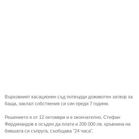
Върховният касационен съд потвърди доживотен затвор за
баща, заклал собствения си син преди 7 години.
Решението е от 12 октомври и е окончателно. Стефан
Фердинандов е осъден да плати и 200 000 лв. кръвнина на
бившата си съпруга, съобщава "24 часа".