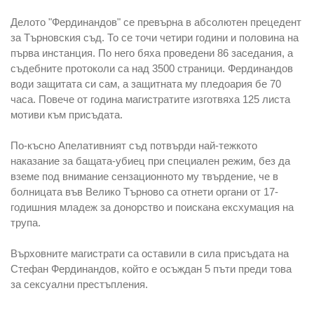
Делото "Фердинандов" се превърна в абсолютен прецедент
за Търновския съд. То се точи четири години и половина на
първа инстанция. По него бяха проведени 86 заседания, а
съдебните протоколи са над 3500 страници. Фердинандов
води защитата си сам, а защитната му пледоария бе 70
часа. Повече от година магистратите изготвяха 125 листа
мотиви към присъдата.
По-късно Апелативният съд потвърди най-тежкото
наказание за бащата-убиец при специален режим, без да
вземе под внимание сензационното му твърдение, че в
болницата във Велико Търново са отнети органи от 17-
годишния младеж за донорство и поискана ексхумация на
трупа.
Върховните магистрати са оставили в сила присъдата на
Стефан Фердинандов, който е осъждан 5 пъти преди това
за сексуални престъпления.