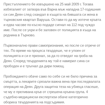
Престъплението бе извършено на 25 май 2009 г. Тогава
избягалият от затвора във Варна мъж нападна 17-годишния
си син Деян след скандал в къщата на бившата си жена в
търновския квартал Варуша. Остави го да му изтече кръвта
и едва часове по-късно подаде сигнал на 112 под чуждо
име. После се укри и бе заловен от полицията в къща на
роднина в Търново.
Първоначално прави самопризнания, но после се отрече от
тях. По време на процеса твърдеше, че е упоен от
полицията и си е признал, за да го отведат на гроба на
Деян. Според твърденията му той е намерил сина си
прободен и е тръгнал да дири помощ.
Пробождането обаче само по себе си не било причина за
смъртта, а лекарите срязали важна вена при последвалата
операция на Деян. Друга защитна теза на убиеца гласеше,
че му е преливана кръв от сгрешена кръвна група. 4
съдебно-медицински експертизи обаче категорично
обориха твърденията на подсъдимия.