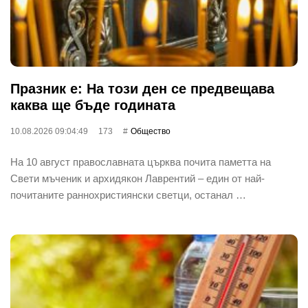
Празник е: На този ден се предвещава
каква ще бъде годината
10.08.2026 09:04:49
173
Общество
На 10 август православната църква почита паметта на
Свети мъченик и архидякон Лаврентий – един от най-
почитаните раннохристиянски светци, останал …