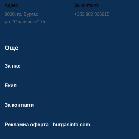
Адрес
За контакти
8000, гр. Бургас
+359 882 906815
ул. "Славянска" 75
Още
За нас
Екип
За контакти
Рекламна оферта - burgasinfo.com