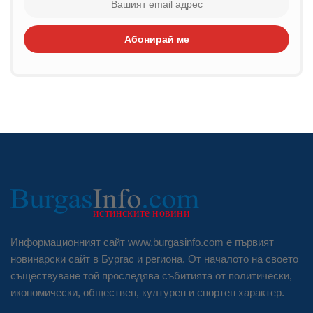
Абонирай ме
Информационният сайт www.burgasinfo.com е първият
новинарски сайт в Бургас и региона. От началото на своето
съществуване той проследява събитията от политически,
икономически, обществен, културен и спортен характер.