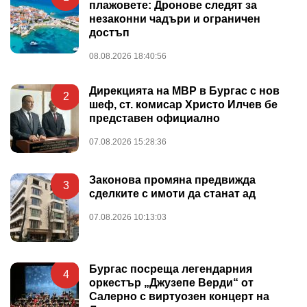
плажовете: Дронове следят за
незаконни чадъри и ограничен
достъп
08.08.2026 18:40:56
Дирекцията на МВР в Бургас с нов
2
шеф, ст. комисар Христо Илчев бе
представен официално
07.08.2026 15:28:36
Законова промяна предвижда
3
сделките с имоти да станат ад
07.08.2026 10:13:03
Бургас посреща легендарния
4
оркестър „Джузепе Верди“ от
Салерно с виртуозен концерт на