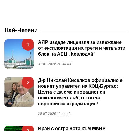
Най-Четени
АЯР издаде лицензия за извеждане
1
от експлоатация на трети и четвърти
блок на АЕЦ „Козлодуй“
31.07.2026 20:34:43
Д-р Николай Киселков официално е
2
новият управител на КОЦ-Бургас:
Целта е да сме иновационен
онкологичен хъб, готов за
европейска акредитация!
28.07.2026 11:44:45
Иран с остра нота към МвНР
3