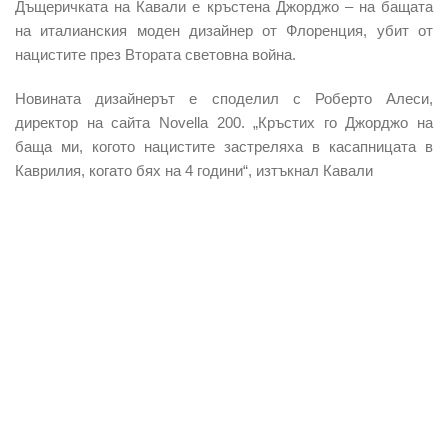
Дъщеричката на Кавали е кръстена Джорджо – на бащата
на италианския моден дизайнер от Флоренция, убит от
нацистите през Втората световна война.
Новината дизайнерът е споделил с Роберто Алеси,
директор на сайта Novella 200. „Кръстих го Джорджо на
баща ми, когото нацистите застреляха в касапницата в
Каврилия, когато бях на 4 години“, изтъкнал Кавали