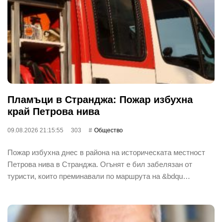
Пламъци в Странджа: Пожар избухна
край Петрова нива
09.08.2026 21:15:55
303
Общество
Пожар избухна днес в района на историческата местност
Петрова нива в Странджа. Огънят е бил забелязан от
туристи, които преминавали по маршрута на &bdqu…