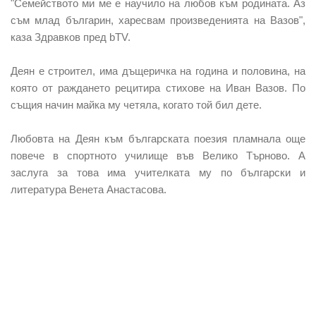
"Семейството ми ме е научило на любов към родината. Аз
съм млад българин, харесвам произведенията на Вазов",
каза Здравков пред bTV.
Деян е строител, има дъщеричка на година и половина, на
която от раждането рецитира стихове на Иван Вазов. По
същия начин майка му четяла, когато той бил дете.
Любовта на Деян към българската поезия пламнала още
повече в спортното училище във Велико Търново. А
заслуга за това има учителката му по български и
литература Венета Анастасова.