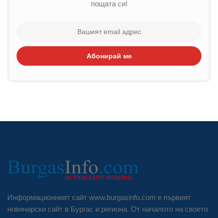
пощата си!
Абонирай ме
Информационният сайт www.burgasinfo.com е първият
новинарски сайт в Бургас и региона. От началото на своето