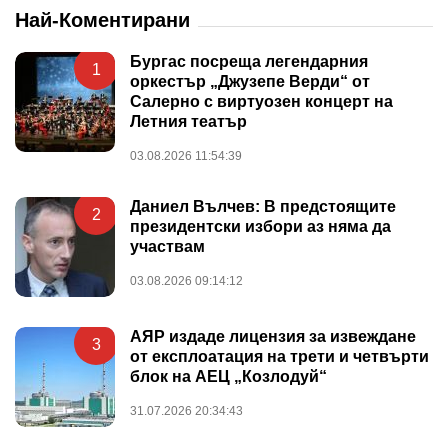
Най-Коментирани
Бургас посреща легендарния
1
оркестър „Джузепе Верди“ от
Салерно с виртуозен концерт на
Летния театър
03.08.2026 11:54:39
Даниел Вълчев: В предстоящите
2
президентски избори аз няма да
участвам
03.08.2026 09:14:12
АЯР издаде лицензия за извеждане
3
от експлоатация на трети и четвърти
блок на АЕЦ „Козлодуй“
31.07.2026 20:34:43