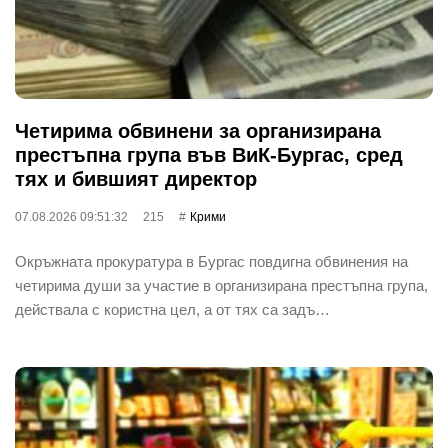
Четирима обвинени за организирана
престъпна група във ВиК-Бургас, сред
тях и бившият директор
07.08.2026 09:51:32
215
Крими
Окръжната прокуратура в Бургас повдигна обвинения на
четирима души за участие в организирана престъпна група,
действала с користна цел, а от тях са задъ…