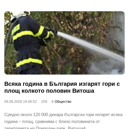
Всяка година в България изгарят гори с
площ колкото половин Витоша
06.08.2026 19:46:52
259
Общество
Средно около 120 000 декара български гори изгарят всяка
година – площ, сравнима с близо половината от
територията на Природен парк „Витоша&…