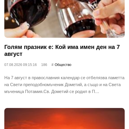
Голям празник е: Кой има имен ден на 7
август
07.08.2026 09:15:16
186
Общество
На 7 август в православния календар се отбелязва паметта
на Свети преподобномъченик Дометий, а също и на Света
мъченица Потамия.Св. Дометий се родил в П…