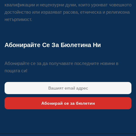
квалификации и нецензурни думи, които уронват човешкото
достойнство или изразяват расова, етническа и религиозна
нетърпимост.
Абонирайте Се За Бюлетина Ни
Абонирайте се за да получавате последните новини в
пощата си!
Абонирай се за бюлетин