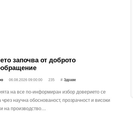
ето започва от доброто
ообращение
фо
06.08.2026 09:00:00
235
Здраве
ията на все по-информиран избор доверието се
 чрез научна обоснованост, прозрачност и високи
ти на производство…