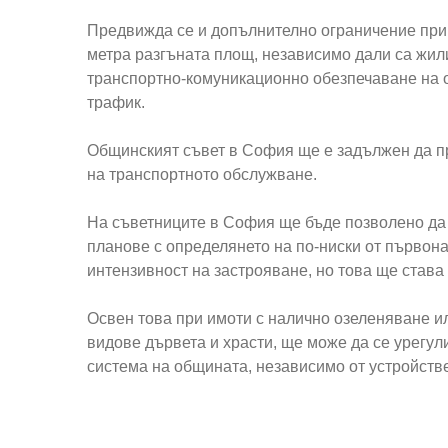
Предвижда се и допълнително ограничение при 
метра разгъната площ, независимо дали са жил
транспортно-комуникационно обезпечаване на 
трафик.
Общинският съвет в София ще е задължен да п
на транспортното обслужване.
На съветниците в София ще бъде позволено да
планове с определянето на по-ниски от първона
интензивност на застрояване, но това ще став
Освен това при имоти с налично озеленяване ил
видове дървета и храсти, ще може да се урегули
система на общината, независимо от устройстве