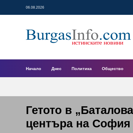
06.08.2026
Начало
Днес
Политика
Общество
Гетото в „Баталов
центъра на София