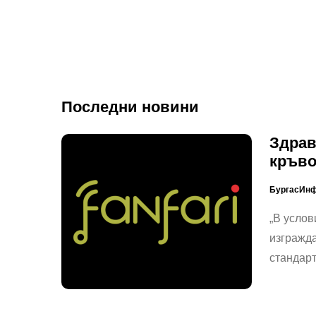
Последни новини
Здрав
кръв
БургасИн
„В услов
изгражда
стандар