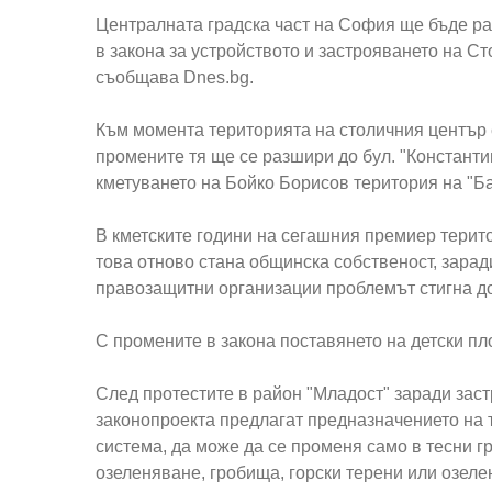
Централната градска част на София ще бъде ра
в закона за устройството и застрояването на С
съобщава Dnes.bg.
Към момента територията на столичния център с
промените тя ще се разшири до бул. "Константи
кметуването на Бойко Борисов територия на "Б
В кметските години на сегашния премиер терит
това отново стана общинска собственост, зарад
правозащитни организации проблемът стигна до
С промените в закона поставянето на детски пл
След протестите в район "Младост" заради зас
законопроекта предлагат предназначението на т
система, да може да се променя само в тесни гр
озеленяване, гробища, горски терени или озел