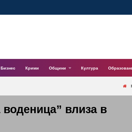
Бизнес
Крими
Общини
Култура
Образован
а воденица” влиза в