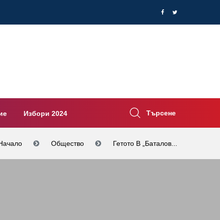
Търсене
ие
Избори 2024
Начало
Общество
Гетото В „Баталов...