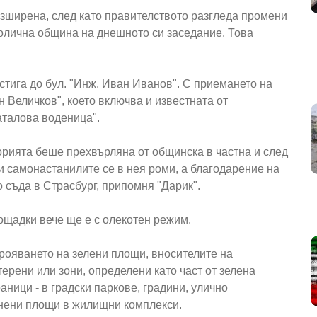
зширена, след като правителството разгледа промени
толична община на днешното си заседание. Това
тига до бул. "Инж. Иван Иванов". С приемането на
н Величков", което включва и известната от
аталова воденица".
орията беше прехвърляна от общинска в частна и след
и самонастанилите се в нея роми, а благодарение на
 съда в Страсбург, припомня "Дарик".
ощадки вече ще е с олекотен режим.
трояването на зелени площи, вносителите на
ерени или зони, определени като част от зелена
аници - в градски паркове, градини, улично
енени площи в жилищни комплекси.