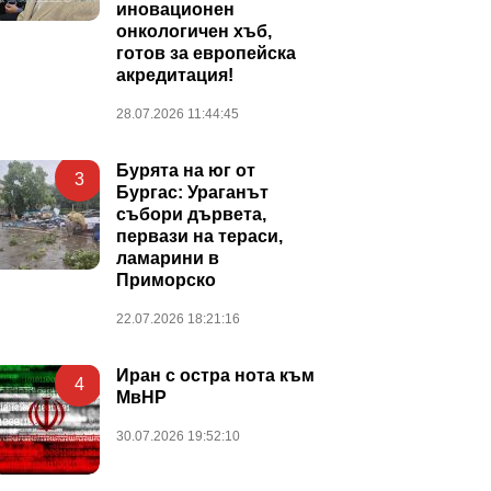
иновационен
онкологичен хъб,
готов за европейска
акредитация!
28.07.2026 11:44:45
Бурята на юг от
3
Бургас: Ураганът
събори дървета,
первази на тераси,
ламарини в
Приморско
22.07.2026 18:21:16
Иран с остра нота към
4
МвНР
30.07.2026 19:52:10