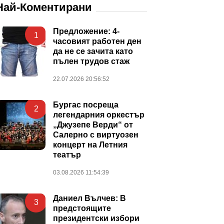
Най-Коментирани
Предложение: 4-
1
часовият работен ден
да не се зачита като
пълен трудов стаж
22.07.2026 20:56:52
Бургас посреща
2
легендарния оркестър
„Джузепе Верди“ от
Салерно с виртуозен
концерт на Летния
театър
03.08.2026 11:54:39
Даниел Вълчев: В
3
предстоящите
президентски избори