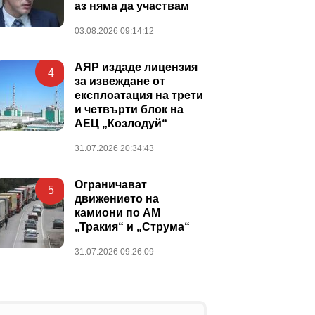
аз няма да участвам
03.08.2026 09:14:12
АЯР издаде лицензия
4
за извеждане от
експлоатация на трети
и четвърти блок на
АЕЦ „Козлодуй“
31.07.2026 20:34:43
Ограничават
5
движението на
камиони по АМ
„Тракия“ и „Струма“
31.07.2026 09:26:09