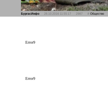
БургасИнфо
26.10.2016 11:55:17
2987
Общество