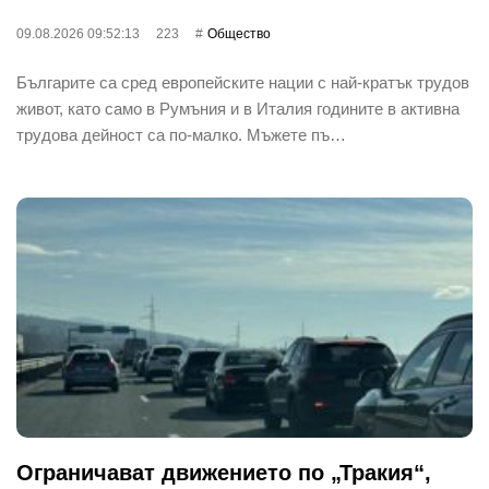
09.08.2026 09:52:13
223
Общество
Българите са сред европейските нации с най-кратък трудов
живот, като само в Румъния и в Италия годините в активна
трудова дейност са по-малко. Мъжете пъ…
Ограничават движението по „Тракия“,