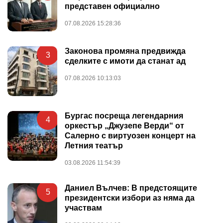
представен официално
07.08.2026 15:28:36
Законова промяна предвижда
3
сделките с имоти да станат ад
07.08.2026 10:13:03
Бургас посреща легендарния
4
оркестър „Джузепе Верди“ от
Салерно с виртуозен концерт на
Летния театър
03.08.2026 11:54:39
Даниел Вълчев: В предстоящите
5
президентски избори аз няма да
участвам