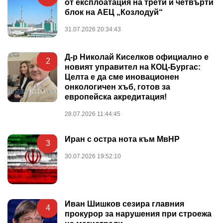
от експлоатация на трети и четвърти
блок на АЕЦ „Козлодуй“
31.07.2026 20:34:43
Д-р Николай Киселков официално е
2
новият управител на КОЦ-Бургас:
Целта е да сме иновационен
онкологичен хъб, готов за
европейска акредитация!
28.07.2026 11:44:45
Иран с остра нота към МвНР
3
30.07.2026 19:52:10
Иван Шишков сезира главния
4
прокурор за нарушения при строежа