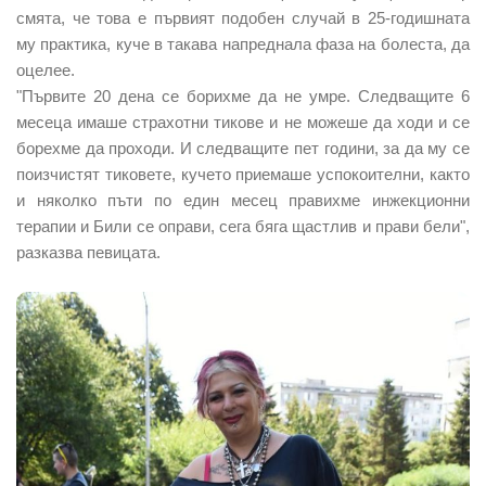
смята, че това е първият подобен случай в 25-годишната
му практика, куче в такава напреднала фаза на болеста, да
оцелее.
"Първите 20 дена се борихме да не умре. Следващите 6
месеца имаше страхотни тикове и не можеше да ходи и се
борехме да проходи. И следващите пет години, за да му се
поизчистят тиковете, кучето приемаше успокоителни, както
и няколко пъти по един месец правихме инжекционни
терапии и Били се оправи, сега бяга щастлив и прави бели",
разказва певицата.