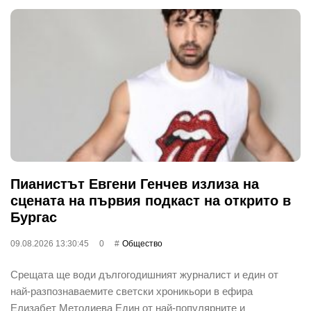
Пианистът Евгени Генчев излиза на
сцената на първия подкаст на открито в
Бургас
09.08.2026 13:30:45
0
Общество
Срещата ще води дългогодишният журналист и един от
най-разпознаваемите светски хроникьори в ефира
Елизабет Методиева Един от най-популярните и