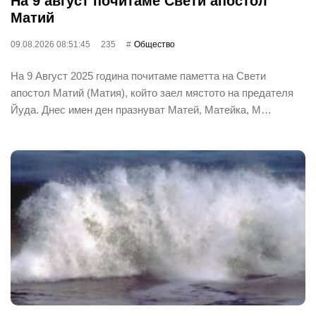
На 9 август почитаме Свети апостол
Матий
09.08.2026 08:51:45
235
Общество
На 9 Август 2025 година почитаме паметта на Свети
апостол Матий (Матия), който заел мястото на предателя
Йуда. Днес имен ден празнуват Матей, Матейка, М…