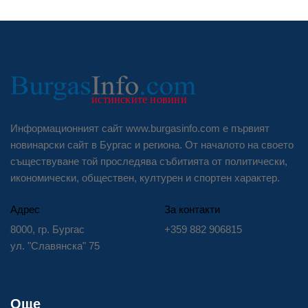
Информационният сайт www.burgasinfo.com е първият
новинарски сайт в Бургас и региона. От началото на своето
съществуване той проследява събитията от политически,
икономически, обществен, културен и спортен характер.
Адрес
За контакти
8000, гр. Бургас
+359 882 906815
ул. "Славянска" 75
Още