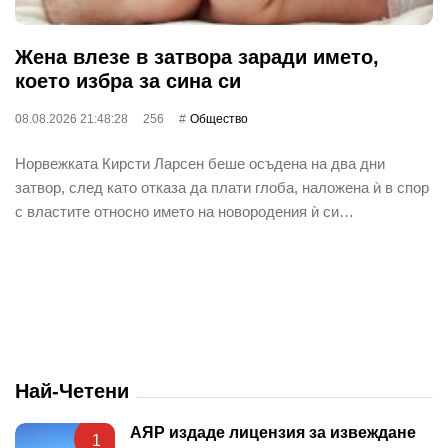
Жена влезе в затвора заради името,
което избра за сина си
08.08.2026 21:48:28
256
Общество
Норвежката Кирсти Ларсен беше осъдена на два дни
затвор, след като отказа да плати глоба, наложена ѝ в спор
с властите относно името на новородения ѝ си…
Най-Четени
АЯР издаде лицензия за извеждане
1