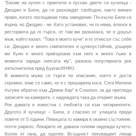
"Бяхме на купон с приятели и пуснах двете си кученца -
Джоджо и Били, да се разхождат свободно, както винаги
правя, когато посещавам това заведение. По-късно Били се
върна, но Джоджо - не. Като установих, че го няма, влязох в
ресторанта да го търся, от там ми разказаха, че е дошъл
мъж, който казал: "Това е моето куче" и го отнесъл със себе
си. Джоджо е много симпатичен и цункоустойчив, дъщеря
ми Куин е много привързана към него и много тъжи в
момента заради липсата му", разказа популярната рок
изпълнителка пред БургасИНФО.
В момента мъжа се търси по описание, което е доста
скромно, знае се само, че е с прошарена коса. Сега Милена
пътува обратно към „Джини бар“ в Созопол, за да прегледа
записите на камерите, с надеждата така да открият мъжа.
Рок дамата е известна с любовта си към читириногите.
Другото й кученце – Били, е спасено от улицата преди
повече от 5 години. Певицата го намира в окаяно състояние,
почти умряло. Лекарите не давали големи надежди кучето,
болно от гана, да оцелее. Всъщност лекуващият лекар