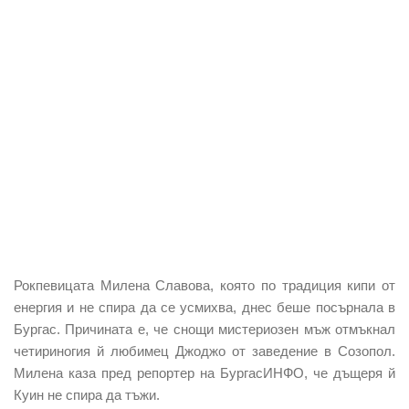
Рокпевицата Милена Славова, която по традиция кипи от
енергия и не спира да се усмихва, днес беше посърнала в
Бургас. Причината е, че снощи мистериозен мъж отмъкнал
четириногия й любимец Джоджо от заведение в Созопол.
Милена каза пред репортер на БургасИНФО, че дъщеря й
Куин не спира да тъжи.