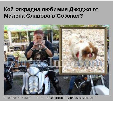
Кой открадна любимия Джоджо от
Милена Славова в Созопол?
03.09.2016 15:53:13
7981
Общество
Добави коментар