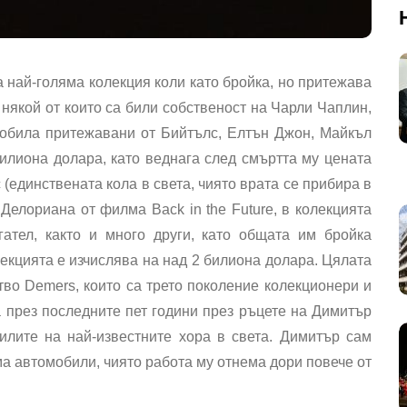
 най-голяма колекция коли като бройка, но притежава
 някой от които са били собственост на Чарли Чаплин,
обила притежавани от Бийтълс, Елтън Джон, Майкъл
илиона долара, като веднага след смъртта му цената
 (единствената кола в света, чиято врата се прибира в
Делориана от филма Back in the Future, в колекцията
ател, както и много други, като общата им бройка
екцията е изчислява на над 2 билиона долара. Цялата
тво Demers, които са трето поколение колекционери и
а през последните пет години през ръцете на Димитър
илите на най-известните хора в света. Димитър сам
има автомобили, чиято работа му отнема дори повече от