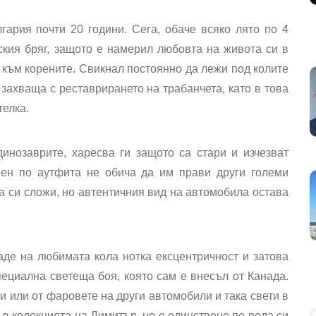
гария почти 20 години. Сега, обаче всяко лято по 4
кия бряг, защото е намерил любовта на живота си в
 към корените. Свикнал постоянно да лежи под колите
е захваща с реставрирането на трабанчета, като в това
телка.
динозаврите, харесва ги защото са стари и изчезват
вен по аутфита не обича да им прави други големи
а си сложи, но автентичния вид на автомобила остава
аде на любимата кола нотка ексцентричност и затова
ециална светеща боя, която сам е внесъл от Канада.
пи или от фаровете на други автомобили и така свети в
в колекцията на Димитър, но е единствено по рода си