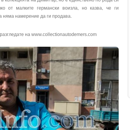
о от малките германски воизла, но казва, че ги
а няма намерение да ги продава.
разгледате на www.collectionautodemers.com