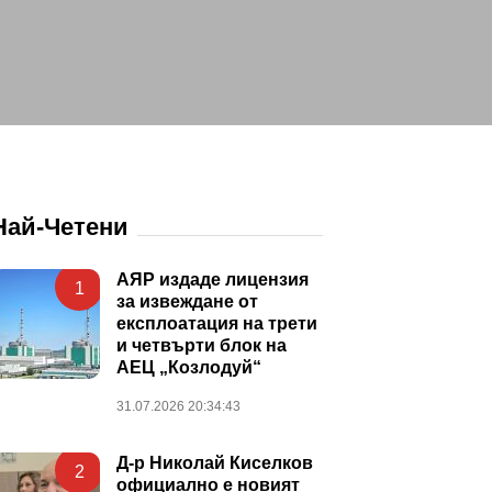
Най-Четени
АЯР издаде лицензия
1
за извеждане от
експлоатация на трети
и четвърти блок на
АЕЦ „Козлодуй“
31.07.2026 20:34:43
Д-р Николай Киселков
2
официално е новият