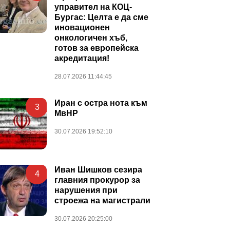
управител на КОЦ-
Бургас: Целта е да сме
иновационен
онкологичен хъб,
готов за европейска
акредитация!
28.07.2026 11:44:45
Иран с остра нота към
3
МвНР
30.07.2026 19:52:10
Иван Шишков сезира
4
главния прокурор за
нарушения при
строежа на магистрали
30.07.2026 20:25:00