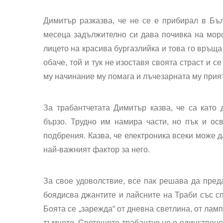
Димитър разказва, че не се е прибирал в Бъл
месеца задължително си дава почивка на морс
лицето на красива бургазлийка и това го връща
обаче, той и тук не изоставя своята страст и с
му начинание му помага и лъчезарната му прия
За трабантчетата Димитър казва, че са като 
бързо. Трудно им намира части, но пък и ос
подбрения. Казва, че електроника всеки може д
най-важният фактор за него.
За свое удоволствие, все пак решава да пред
боядисва джантите и лайсните на Траби със сп
Боята се „зарежда“ от дневна светлина, от лам
тъмното. Светещото трабантче не е единствено 