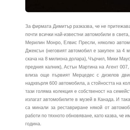
За фирмата Димитър разказва, че не притежава
почти всички най-известни автомобили в света,
Мерилин Монро, Елвис Пресли, няколко автом
Джексън (неговият автомобил е закупен за 4 м
скача на 8 милиона долара), Чърчил, Мики Маус
предния калник), Астън Мартина на Агент 007, 
влиза още първият Мерцедес с дизелов двиг
надхвърля 600 автомобила, а стойността на кол
тази голяма колекция е собственост на семейс
излагат автомобилите в музей в Канада. И так
са минали за реставриране някой от автомоб
работи по тяхното обновяване, като казва, че 
година.