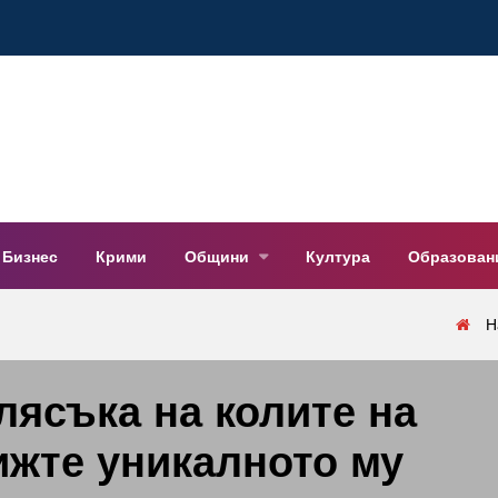
Бизнес
Крими
Общини
Култура
Образован
Н
лясъка на колите на
ижте уникалното му