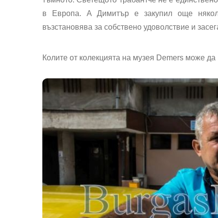
в Европа. А Димитър е закупил още няколк
възстановява за собствено удоволствие и засег
Колите от колекцията на музея Demers може да 