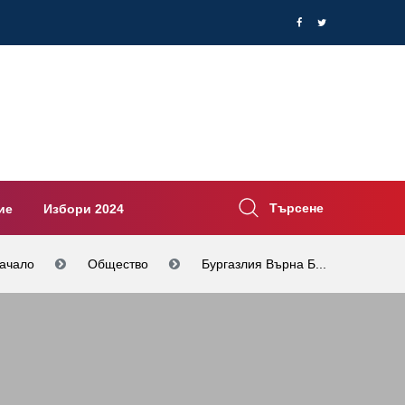
Търсене
ие
Избори 2024
ачало
Общество
Бургазлия Върна Б...