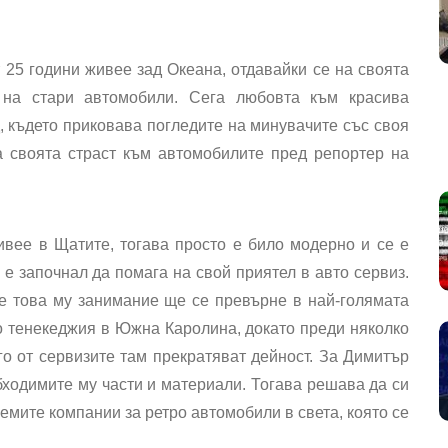
 25 години живее зад Океана, отдавайки се на своята
 на стари автомобили. Сега любовта към красива
, където приковава погледите на минувачите със своя
а своята страст към автомобилите пред репортер на
вее в Щатите, тогава просто е било модерно и се е
е започнал да помага на свой приятел в авто сервиз.
е това му занимание ще се превърне в най-голямата
то тенекеджия в Южна Каролина, докато преди няколко
о от сервизите там прекратяват дейност. За Димитър
бходимите му части и материали. Тогава решава да си
лемите компании за ретро автомобили в света, която се