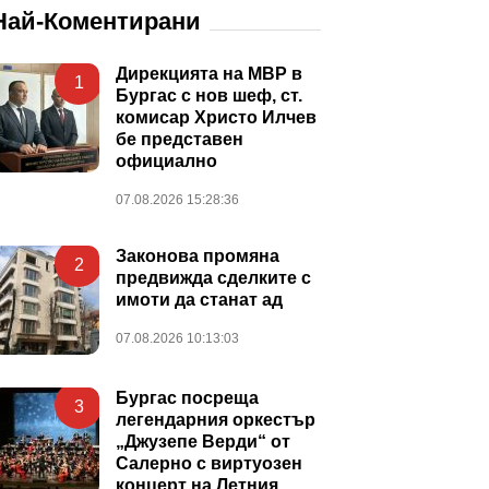
Най-Коментирани
Дирекцията на МВР в
1
Бургас с нов шеф, ст.
комисар Христо Илчев
бе представен
официално
07.08.2026 15:28:36
Законова промяна
2
предвижда сделките с
имоти да станат ад
07.08.2026 10:13:03
Бургас посреща
3
легендарния оркестър
„Джузепе Верди“ от
Салерно с виртуозен
концерт на Летния