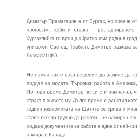
Димитър Праматаров е от Бургас, но повече от
професия, хоби и страст – реставрирането
бургазлийка го връща обратно към родния град
уникален Светещ Трабант. Димитър разказа з
БургасИНФО.
Не помни как е взел решение да замине да жи
поддал на модата. Търсейки работа в Америка, 
По това време Димитър не си е и помислил, ч
страст в живота му. Дълго време е работил ка
години икономиката на Щатите се срива и мног
става все по-трудно да работи - не намира нео
подаде документите за работа в една от най-го
намира в Канада.