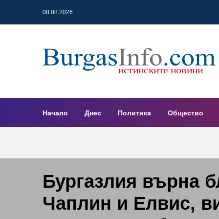
08.08.2026
Начало
Днес
Политика
Общество
Бургазлия върна б
Чаплин и Елвис, в