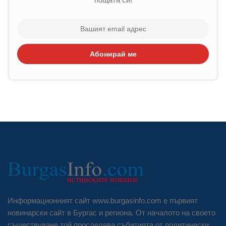
Абонирай ме
Информационният сайт www.burgasinfo.com е първият
новинарски сайт в Бургас и региона. От началото на своето
съществуване той проследява събитията от политически,