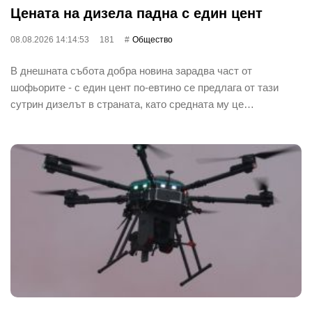
Цената на дизела падна с един цент
08.08.2026 14:14:53
181
Общество
В днешната събота добра новина зарадва част от
шофьорите - с един цент по-евтино се предлага от тази
сутрин дизелът в страната, като средната му це…