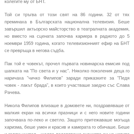
колегите му от БНТ.
Той си тръгва от този свят на 86 години. 32 от тях
преминаха в Българската национална телевизия. Беше
завършил актьорско майсторство в театралната академия,
но вместо на сцената започва кариера в радиото до 5
ноември 1959 година, когато телевизионният ефир на БНТ
се превръща в негова съдба.
Пак той е човекът, прочел първата новинарска емисия под
шапката на "По света и у нас". Няколко поколения деца го
наричаха "чичко Филипов" заради приказките за "Педя
човек - лакът брада", в които участваше заедно със Слава
Рачева.
Никола Филипов влизаше в домовете ни, поздравяваше от
малкия екран на всички празници и с него новите години
започваха по-леко и светло. Защото притежаваше могъща
харизма, беше умен и красив и камерата го обичаше. Беше