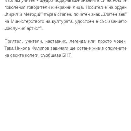
и голям учител - щедро подаряваше знанията си на новите
поколения говорители и екранни лица. Носител е на орден
„Кирил и Методий" първа степен, почетен знак „Златен век"
на Министерството на културата, удостоен е със званието
„заслужил артист".
Приятел, учители, наставник, легенда или просто човек.
Така Никола Филипов завинаги ще остане жив в спомените
на своите колеги, съобщава БНТ.