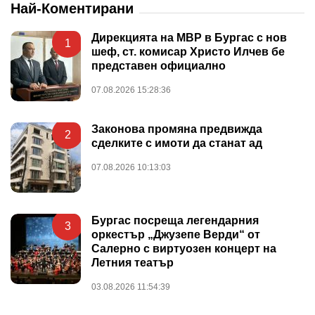
Най-Коментирани
Дирекцията на МВР в Бургас с нов
1
шеф, ст. комисар Христо Илчев бе
представен официално
07.08.2026 15:28:36
Законова промяна предвижда
2
сделките с имоти да станат ад
07.08.2026 10:13:03
Бургас посреща легендарния
3
оркестър „Джузепе Верди“ от
Салерно с виртуозен концерт на
Летния театър
03.08.2026 11:54:39