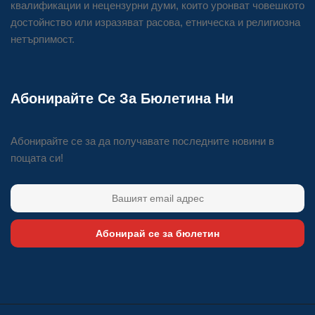
квалификации и нецензурни думи, които уронват човешкото
достойнство или изразяват расова, етническа и религиозна
нетърпимост.
Абонирайте Се За Бюлетина Ни
Абонирайте се за да получавате последните новини в
пощата си!
Абонирай се за бюлетин