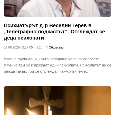
Психиатърът д-р Веселин Герев в
„Телеграфно подкастът“: Отглеждат се
деца психопати
08.08.2026 09:27:05
261
Общество
Имаше група деца, която нападаше хора по моловете.
Именно там се изграждат едни психопати. Психопатът не се
ражда такъв, той се отглежда. Най-критичен е…