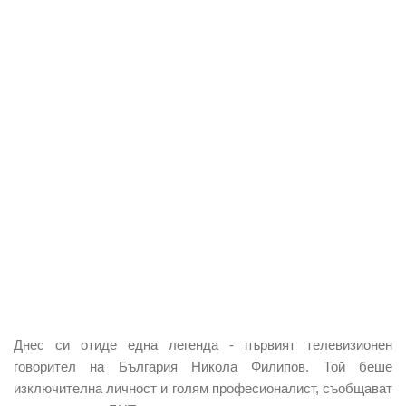
Днес си отиде една легенда - първият телевизионен
говорител на България Никола Филипов. Той беше
изключителна личност и голям професионалист, съобщават