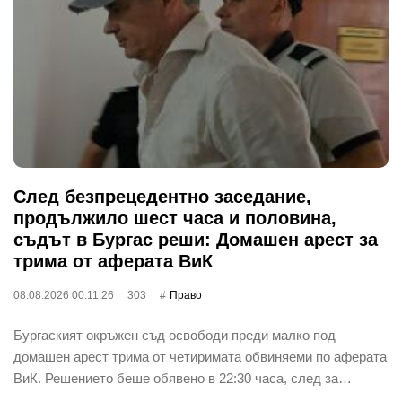
След безпрецедентно заседание,
продължило шест часа и половина,
съдът в Бургас реши: Домашен арест за
трима от аферата ВиК
08.08.2026 00:11:26
303
Право
Бургаският окръжен съд освободи преди малко под
домашен арест трима от четиримата обвиняеми по аферата
ВиК. Решението беше обявено в 22:30 часа, след за…