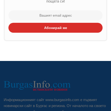
пощата си!
Абонирай ме
Информационният сайт www.burgasinfo.com е първият
новинарски сайт в Бургас и региона. От началото на своето