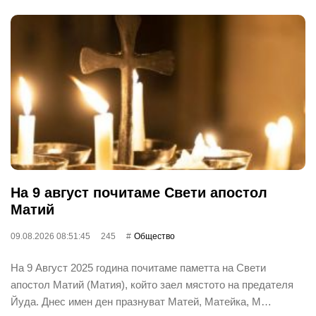
На 9 август почитаме Свети апостол
Матий
09.08.2026 08:51:45
245
Общество
На 9 Август 2025 година почитаме паметта на Свети
апостол Матий (Матия), който заел мястото на предателя
Йуда. Днес имен ден празнуват Матей, Матейка, М…