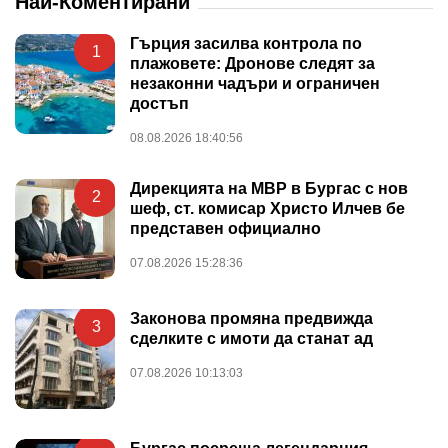
Най-Коментирани
Гърция засилва контрола по
1
плажовете: Дронове следят за
незаконни чадъри и ограничен
достъп
08.08.2026 18:40:56
Дирекцията на МВР в Бургас с нов
2
шеф, ст. комисар Христо Илчев бе
представен официално
07.08.2026 15:28:36
Законова промяна предвижда
3
сделките с имоти да станат ад
07.08.2026 10:13:03