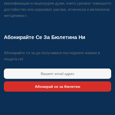
квалификации и нецензурни думи, които уронват човешкото
достойнство или изразяват расова, етническа и религиозна
нетърпимост.
Абонирайте Се За Бюлетина Ни
Абонирайте се за да получавате последните новини в
пощата си!
Абонирай се за бюлетин