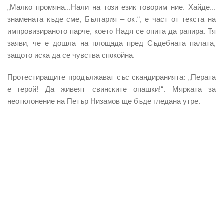
„Малко промяна...Нали на този език говорим ние. Хайде...
знамената къде сме, България – ок.“, е част от текста на
импровизираното парче, което Надя се опита да рапира. Тя
заяви, че е дошла на площада пред Съдебната палата,
защото иска да се чувства спокойна.
Протестиращите продължават със скандиранията: „Перата
е герой! Да живеят свинските опашки!“. Мярката за
неотклонение на Петър Низамов ще бъде гледана утре.