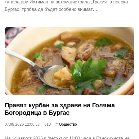
тунела при Ихтиман на автомагистрала „Тракия" в посока
Бургас, трябва да бъдат особено внимат…
Правят курбан за здраве на Голяма
Богородица в Бургас
07.08.2026 12:06:53
313
Общество
На 14 август 2026 г. /петък/ от 11:00 часа в Етнокухнята на