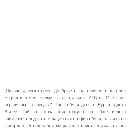
„Патриоти, които искат да бранят България от нелегални
мигранти, теглят заеми, за да си купят АТВ-та. С тях ще
охраняваме границата”. Това обяви днес в Бургас Динко
Вълев. Той се оказа във фокуса на общественото
внимание, след като в национален ефир обяви, че лично е
задържал 25 нелегални мигранти и поиска държавата да