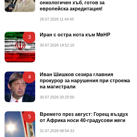
онкологичен хъб, готов за
европейска акредитация!
28.07.2026 11:44:45
Иран с остра нота към МвНР
3
30.07.2026 19:52:10
Иван Шишков сезира главния
4
прокурор за нарушения при строежа
на магистрали
30.07.2026 20:25:00
Времето през август: Горещ въздух
5
от Африка носи 40-градусови жеги
31.07.2026 08:54:33