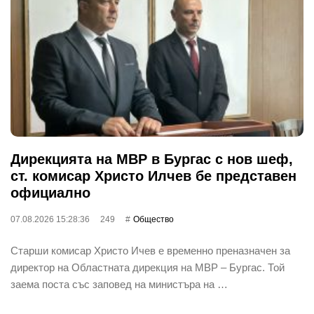
Дирекцията на МВР в Бургас с нов шеф,
ст. комисар Христо Илчев бе представен
официално
07.08.2026 15:28:36
249
Общество
Старши комисар Христо Ичев е временно преназначен за
директор на Областната дирекция на МВР – Бургас. Той
заема поста със заповед на министъра на …