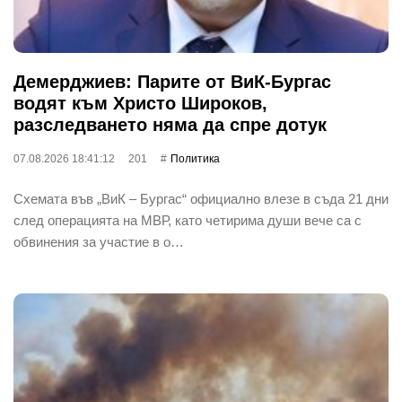
Демерджиев: Парите от ВиК-Бургас
водят към Христо Широков,
разследването няма да спре дотук
07.08.2026 18:41:12
201
Политика
Схемата във „ВиК – Бургас“ официално влезе в съда 21 дни
след операцията на МВР, като четирима души вече са с
обвинения за участие в о…