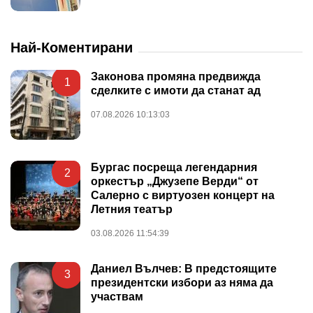
Най-Коментирани
Законова промяна предвижда
1
сделките с имоти да станат ад
07.08.2026 10:13:03
Бургас посреща легендарния
2
оркестър „Джузепе Верди“ от
Салерно с виртуозен концерт на
Летния театър
03.08.2026 11:54:39
Даниел Вълчев: В предстоящите
3
президентски избори аз няма да
участвам