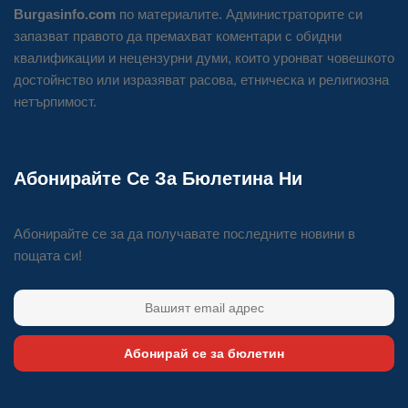
Burgasinfo.com
по материалите. Администраторите си
запазват правото да премахват коментари с обидни
квалификации и нецензурни думи, които уронват човешкото
достойнство или изразяват расова, етническа и религиозна
нетърпимост.
Абонирайте Се За Бюлетина Ни
Абонирайте се за да получавате последните новини в
пощата си!
Абонирай се за бюлетин