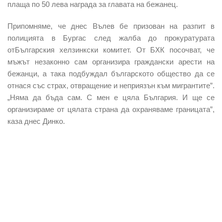
плаща по 50 лева награда за главата на бежанец.
Припомняме, че днес Вълев бе призован на разпит в
полицията в Бургас след жалба до прокуратурата
отБългарския хелзинкски комитет. От БХК посочват, че
мъжът незаконно сам организира граждански арести на
бежанци, а така подбуждал българското общество да се
отнася със страх, отвращение и неприязън към мигрантите”.
„Няма да бъда сам. С мен е цяла България. И ще се
организираме от цялата страна да охраняваме границата”,
каза днес Динко.