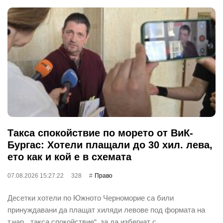
Такса спокойствие по морето от ВиК-
Бургас: Хотели плащали до 30 хил. лева,
ето как и кой е в схемата
07.08.2026 15:27:22
328
Право
Десетки хотели по Южното Черноморие са били
принуждавани да плащат хиляди левове под формата на
т.нар. „такса спокойствие“, за да избегнат с…