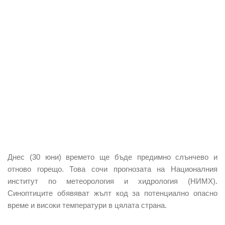
Днес (30 юни)
времето ще бъде предимно
слънчево
и
отново
горещо
. Това сочи прогнозата на Националния
институт по метеорология и хидрология (НИМХ).
Синоптиците обявяват
жълт код
за потенциално опасно
време и високи температури в цялата страна.