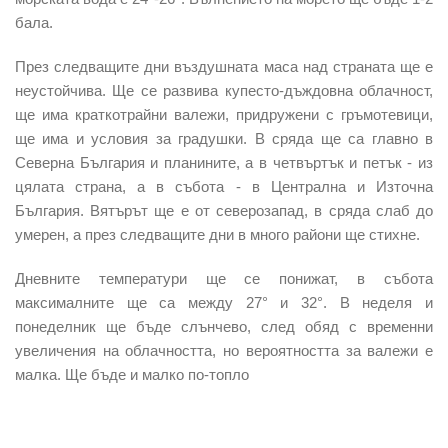
бала.
През
следващите дни
въздушната маса над страната ще е
неустойчива. Ще се развива купесто-дъждовна облачност,
ще има краткотрайни валежи, придружени с гръмотевици,
ще има и условия за градушки. В сряда ще са главно в
Северна България и планините, а в
четвъртък и петък
- из
цялата страна, а в събота - в Централна и Източна
България. Вятърът ще е от северозапад, в сряда слаб до
умерен, а през следващите дни в много райони ще стихне.
Дневните температури ще се понижат, в
събота
максималните ще са между 27° и 32°. В
неделя
и
понеделник
ще бъде слънчево, след обяд с временни
увеличения на облачността, но вероятността за валежи е
малка. Ще бъде и малко по-топло