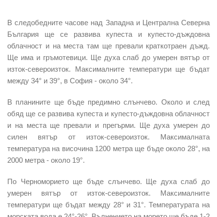
В следобедните часове
над Западна и Централна Северна
България ще се развива купеста и купесто-дъждовна
облачност и на места там ще превали краткотраен дъжд.
Ще има и гръмотевици. Ще духа слаб до умерен вятър от
изток-североизток. Максималните температури ще бъдат
между 34° и 39°, в София - около 34°.
В
планините
ще бъде предимно слънчево. Около и след
обяд ще се развива купеста и купесто-дъждовна облачност
и на места ще превали и прегърми. Ще духа умерен до
силен вятър от изток-североизток. Максималната
температура на височина 1200 метра ще бъде около 28°, на
2000 метра - около 19°.
По
Черноморието
ще бъде слънчево. Ще духа слаб до
умерен вятър от изток-североизток. Максималните
температури ще бъдат между 28° и 31°. Температурата на
морската вода е 24°-26°. Вълнението на морето ще бъде 1-2