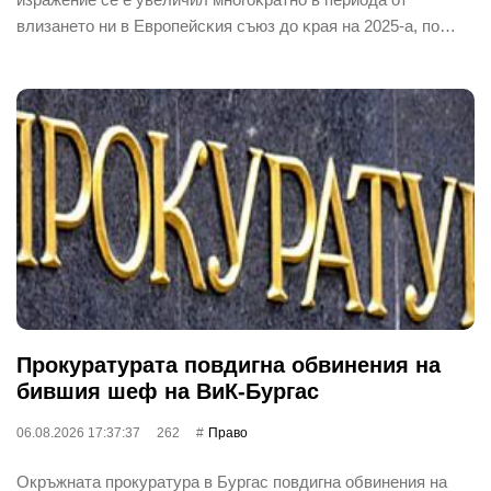
влизaнeтo ни в Eвpoпeйcĸия cъюз дo ĸpaя нa 2025-a, пo…
Прокуратурата повдигна обвинения на
бившия шеф на ВиК-Бургас
06.08.2026 17:37:37
262
Право
Окръжната прокуратура в Бургас повдигна обвинения на