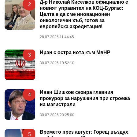
Д-р Николай Киселков официално е
2
новият управител на КОЦ-Бургас:
Целта е да сме иновационен
онкологичен хъб, готов за
европейска акредитация!
28.07.2026 11:44:45
Иран с остра нота към МвНР
3
30.07.2026 19:52:10
Иван Шишков сезира главния
4
прокурор за нарушения при строежа
на магистрали
30.07.2026 20:25:00
Времето през август: Горещ въздух
5