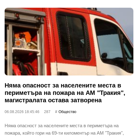
Няма опасност за населените места в
периметъра на пожара на АМ "Тракия",
магистралата остава затворена
06.08.2026 18:45:46
287
Общество
Няма опасност за населените места в периметъра на
пожара, който гори на 69-ти киломентър на АМ "Тракия",