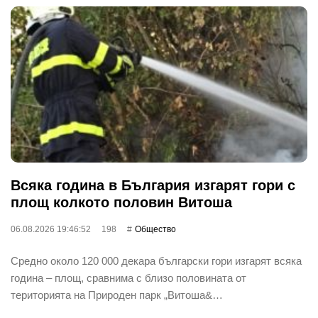
Всяка година в България изгарят гори с
площ колкото половин Витоша
06.08.2026 19:46:52
198
Общество
Средно около 120 000 декара български гори изгарят всяка
година – площ, сравнима с близо половината от
територията на Природен парк „Витоша&…