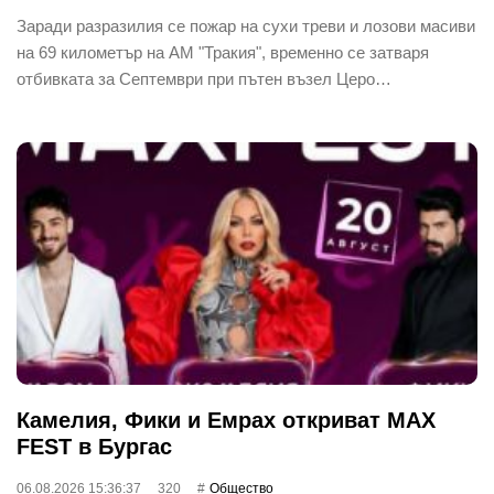
Заради разразилия се пожар на сухи треви и лозови масиви
на 69 километър на АМ "Тракия", временно се затваря
отбивката за Септември при пътен възел Церо…
Камелия, Фики и Емрах откриват MAX
FEST в Бургас
06.08.2026 15:36:37
320
Общество