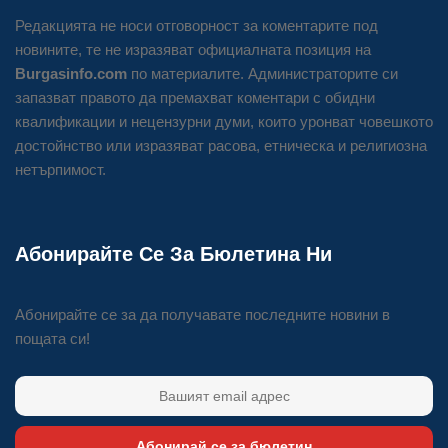
Редакцията не носи отговорност за коментарите под
новините, те не изразяват официалната позиция на
Burgasinfo.com
по материалите. Администраторите си
запазват правото да премахват коментари с обидни
квалификации и нецензурни думи, които уронват човешкото
достойнство или изразяват расова, етническа и религиозна
нетърпимост.
Абонирайте Се За Бюлетина Ни
Абонирайте се за да получавате последните новини в
пощата си!
Абонирай се за бюлетин