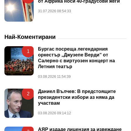
от Африка носи 40-градусови жеги
31.07.2026 08:54:33
Най-Коментирани
Бургас посреща легендарния
1
оркестър „Джузепе Верди“ от
Салерно с виртуозен концерт на
Летния театър
03.08.2026 11:54:39
Даниел Вълчев: В предстоящите
2
президентски избори аз няма да
участвам
03.08.2026 09:14:12
АЯР издаде лицензия за извеждане