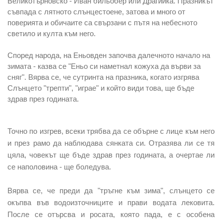
Великотърновско - Иван бильобер или Драгийка. Празникът
съвпада с лятното слънцестоене, затова и много от
поверията и обичаите са свързани с пътя на небесното
светило и култа към него.
Според народа, на Еньовден започва
далечното начало на
зимата
- казва се
"Еньо си наметнал кожуха да върви за
сняг"
. Вярва се, че сутринта на празника, когато изгрява
Слънцето "трепти", "играе" и който види това, ще бъде
здрав през годината.
Точно по изгрев, всеки трябва да се обърне с лице към него
и през рамо да наблюдава сянката си. Отразява ли се тя
цяла, човекът
ще бъде здрав през годината, а очертае ли
се наполовина - ще боледува.
Вярва се, че преди да
"тръгне към зима",
слънцето се
окъпва във
водоизточниците и прави водата лековита
.
После се отърсва и росата, която пада, е с особена