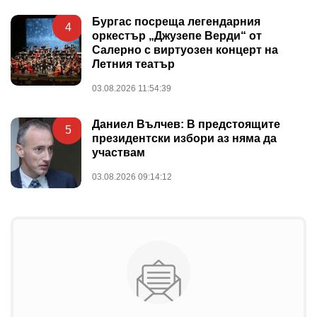
Бургас посреща легендарния
4
оркестър „Джузепе Верди“ от
Салерно с виртуозен концерт на
Летния театър
03.08.2026 11:54:39
Даниел Вълчев: В предстоящите
5
президентски избори аз няма да
участвам
03.08.2026 09:14:12