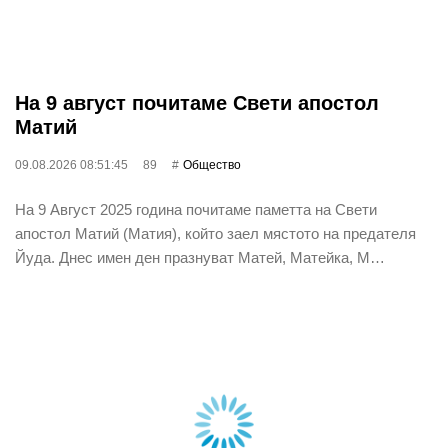
На 9 август почитаме Свети апостол
Матий
09.08.2026 08:51:45
89
Общество
На 9 Август 2025 година почитаме паметта на Свети
апостол Матий (Матия), който заел мястото на предателя
Йуда. Днес имен ден празнуват Матей, Матейка, М…