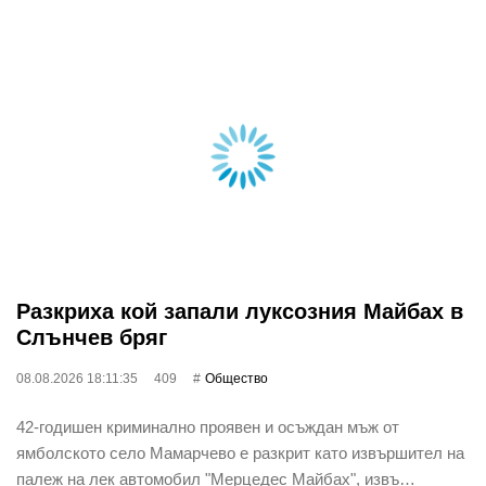
Разкриха кой запали луксозния Майбах в
Слънчев бряг
08.08.2026 18:11:35
409
Общество
42-годишен криминално проявен и осъждан мъж от
ямболското село Мамарчево е разкрит като извършител на
палеж на лек автомобил "Мерцедес Майбах", извъ…