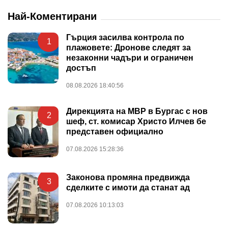
Най-Коментирани
Гърция засилва контрола по
1
плажовете: Дронове следят за
незаконни чадъри и ограничен
достъп
08.08.2026 18:40:56
Дирекцията на МВР в Бургас с нов
2
шеф, ст. комисар Христо Илчев бе
представен официално
07.08.2026 15:28:36
Законова промяна предвижда
3
сделките с имоти да станат ад
07.08.2026 10:13:03