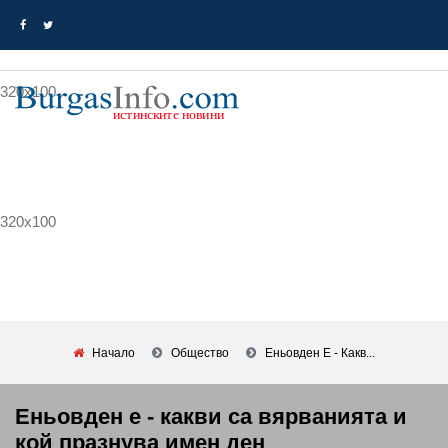
320x100
320x100
Начало
Общество
Еньовден Е - Какв...
Еньовден е - какви са вярванията и
кой празнува имен ден