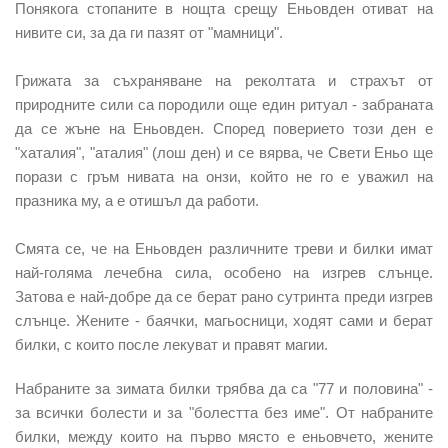
Понякога стопаните в нощта срещу Еньовден отиват на
нивите си, за да ги пазят от "мамници".
Грижата за съхраняване на реколтата и страхът от
природните сили са породили още един ритуал -
забраната
да се жъне на Еньовден
. Според поверието този ден е
"хаталия", "аталия" (лош ден) и се вярва, че Свети Еньо ще
порази с гръм нивата на онзи, който не го е уважил на
празника му, а е отишъл да работи.
Смята се, че на Еньовден различните треви и билки имат
най-голяма лечебна сила, особено на изгрев слънце.
Затова е най-добре да се берат рано сутринта преди изгрев
слънце. Жените - баячки, магьосници, ходят сами и берат
билки, с които после лекуват и правят магии.
Набраните за зимата билки трябва да са "77 и половина" -
за всички болести и за "болестта без име".
От набраните
билки, между които на първо място е еньовчето, жените