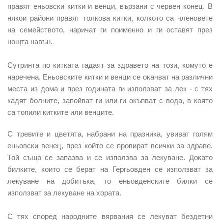
правят еньовски китки и венци, вързани с червен конец. В
някои райони правят толкова китки, колкото са членовете
на семейството, наричат ги поименно и ги оставят през
нощта навън.
Сутринта по китката гадаят за здравето на този, комуто е
наречена. Еньовските китки и венци се окачват на различни
места из дома и през годината ги използват за лек - с тях
кадят болните, запойват ги или ги окъпват с вода, в която
са
топили китките или венците.
С тревите и цветята, набрани на празника, увиват голям
еньовски венец,
през който се провират всички за здраве.
Той също се запазва и се използва за лекуване. Докато
билките, които се берат на Гергьовден се използват за
лекуване на добитъка, то еньовденските билки се
използват за лекуване на хората.
С тях според народните вярвания се лекуват бездетни