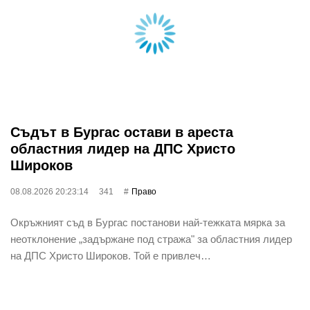
Съдът в Бургас остави в ареста
областния лидер на ДПС Христо
Широков
08.08.2026 20:23:14
341
Право
Окръжният съд в Бургас постанови най-тежката мярка за
неотклонение „задържане под стража" за областния лидер
на ДПС Христо Широков. Той е привлеч…