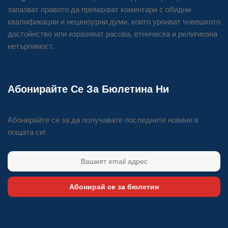
запазват правото да премахват коментари с обидни
квалификации и нецензурни думи, които уронват човешкото
достойнство или изразяват расова, етническа и религиозна
нетърпимост.
Абонирайте Се За Бюлетина Ни
Абонирайте се за да получавате последните новини в
пощата си!
Абонирай се за бюлетин