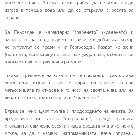
магическа сила. Затова всеки трябва да се умие преди
изгрев в течаща вода или да се отъркаля в росата за
здраве.
За Еньовден е характерно
"грабенето" (краденето) и
"маменето"
на плодородието от нивите и добитъка, макар
че ритуалът се прави и на Гергьовден. Казват, че жени
(баятелки, магьосници) отиват на чужда нива, събличат се
голи и извършват различни ритуали.
Тогава стръковете на нивата им се покланят. Прав остава
само един стрък и това е царят на нивата. Тогава
магьосницата го откъсва и го
носи на своята нива или на
нивата на този, който е поръчал "краденето".
Вярва се, че с царя тръгва и плодородието на нивата. За
предпазване от
такова "открадване", срещу празника
стопанинът сам жъне своята нива в средата или в четирите
ъгъла
, за да я намери "житомамницата" вече "обрана".