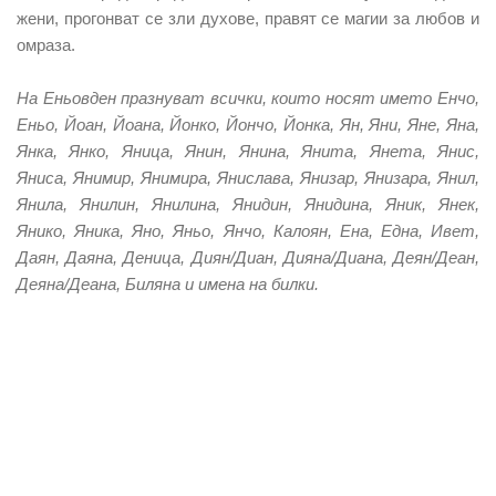
жени,
прогонват се зли духове, правят се магии за любов и
омраза.
На Еньовден празнуват всички, които носят името Енчо,
Еньо, Йоан, Йоана, Йонко, Йончо, Йонка, Ян, Яни, Яне, Яна,
Янка, Янко, Яница, Янин, Янина, Янита, Янета, Янис,
Яниса, Янимир, Янимира, Янислава, Янизар, Янизара, Янил,
Янила, Янилин, Янилина, Янидин, Янидина, Яник, Янек,
Янико, Яника, Яно, Яньо, Янчо, Калоян, Ена, Една, Ивет,
Даян, Даяна, Деница, Диян/Диан, Дияна/Диана, Деян/Деан,
Деяна/Деана, Биляна и имена на билки.