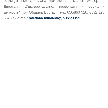
обръщат към Светлана Михалева – главен експерт в
Дирекция „Здравеопазване, превенции и социални
дейности“ при Община Бургас: тел.: 056/860 920; 0882 129
664 или e-mail:
svetlana.mihaleva@burgas.bg