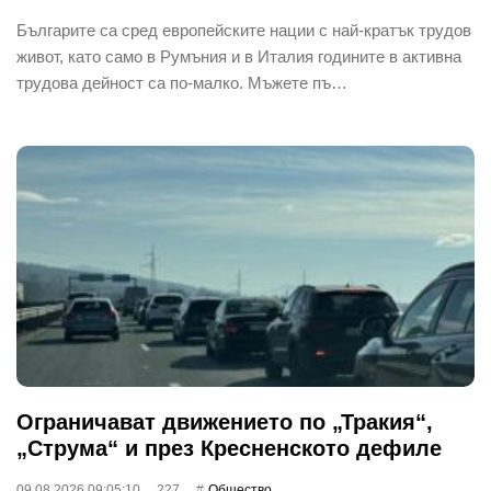
Българите са сред европейските нации с най-кратък трудов
живот, като само в Румъния и в Италия годините в активна
трудова дейност са по-малко. Мъжете пъ…
Ограничават движението по „Тракия“,
„Струма“ и през Кресненското дефиле
09.08.2026 09:05:10
227
Общество