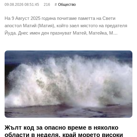
09.08.2026 08:51:45
216
Общество
На 9 Август 2025 година почитаме паметта на Свети
апостол Матий (Матия), който заел мястото на предателя
Йуда. Днес имен ден празнуват Матей, Матейка, М…
Жълт код за опасно време в няколко
области в неделя, край морето високи