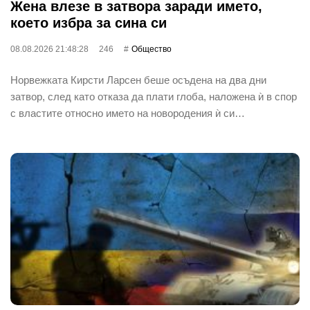
Жена влезе в затвора заради името,
което избра за сина си
08.08.2026 21:48:28
246
Общество
Норвежката Кирсти Ларсен беше осъдена на два дни
затвор, след като отказа да плати глоба, наложена ѝ в спор
с властите относно името на новородения ѝ си…