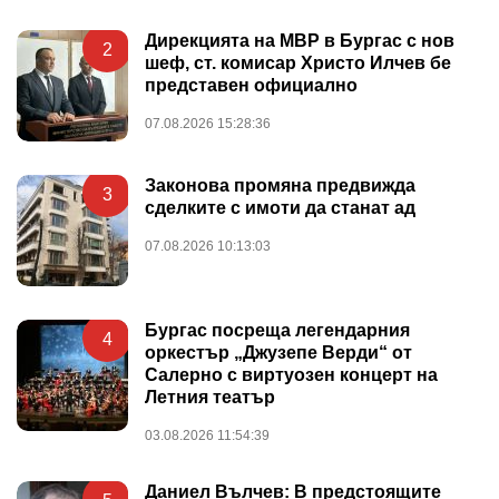
Дирекцията на МВР в Бургас с нов
2
шеф, ст. комисар Христо Илчев бе
представен официално
07.08.2026 15:28:36
Законова промяна предвижда
3
сделките с имоти да станат ад
07.08.2026 10:13:03
Бургас посреща легендарния
4
оркестър „Джузепе Верди“ от
Салерно с виртуозен концерт на
Летния театър
03.08.2026 11:54:39
Даниел Вълчев: В предстоящите