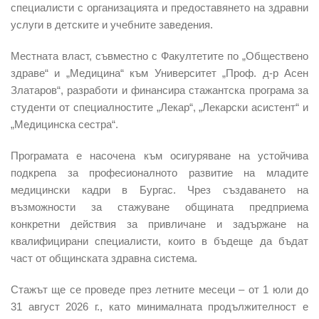
специалисти с организацията и предоставянето на здравни
услуги в детските и учебните заведения.
Местната власт, съвместно с Факултетите по „Обществено
здраве“ и „Медицина“ към Университет „Проф. д-р Асен
Златаров“, разработи и финансира стажантска програма за
студенти от специалностите „Лекар“, „Лекарски асистент“ и
„Медицинска сестра“.
Програмата е насочена към осигуряване на устойчива
подкрепа за професионалното развитие на младите
медицински кадри в Бургас. Чрез създаването на
възможности за стажуване общината предприема
конкретни действия за привличане и задържане на
квалифицирани специалисти, които в бъдеще да бъдат
част от общинската здравна система.
Стажът ще се проведе през летните месеци – от 1 юли до
31 август 2026 г., като минималната продължителност е