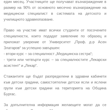
един месец. Участниците ще получават възнаграждение в
размер на 90% от основното месечно възнаграждение на
медицински специалист в системата на детското и
училищното здравеопазване.
Право на участие имат всички студенти от посочените
специалности, които подадат заявление по образец и
приложат уверение от Университет „Проф. д-р Асен
Златаров“ за успешно завършен:
- втори курс – за специалност „Медицинска сестра“;
- трети или четвърти курс – за специалностите „Лекарски
асистент“ и „Лекар“.
Стажантите ще бъдат разпределени в здравни кабинети
към детски градини, самостоятелни детски ясли и яслени
групи към детски градини на територията на Община
Бургас.
За допълнителна информация желаещите могат да се