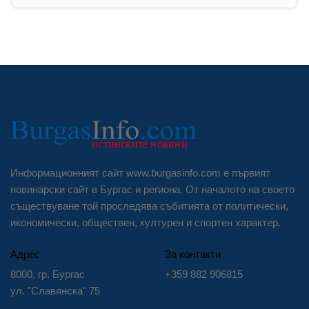
Информационният сайт www.burgasinfo.com е първият
новинарски сайт в Бургас и региона. От началото на своето
съществуване той проследява събитията от политически,
икономически, обществен, културен и спортен характер.
Адрес
За контакти
8000, гр. Бургас
+359 882 906815
ул. "Славянска" 75