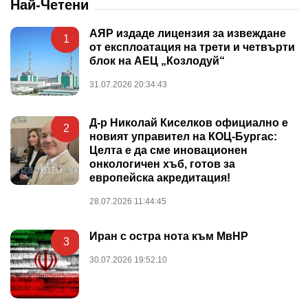
Най-Четени
АЯР издаде лицензия за извеждане
1
от експлоатация на трети и четвърти
блок на АЕЦ „Козлодуй“
31.07.2026 20:34:43
Д-р Николай Киселков официално е
2
новият управител на КОЦ-Бургас:
Целта е да сме иновационен
онкологичен хъб, готов за
европейска акредитация!
28.07.2026 11:44:45
Иран с остра нота към МвНР
3
30.07.2026 19:52:10