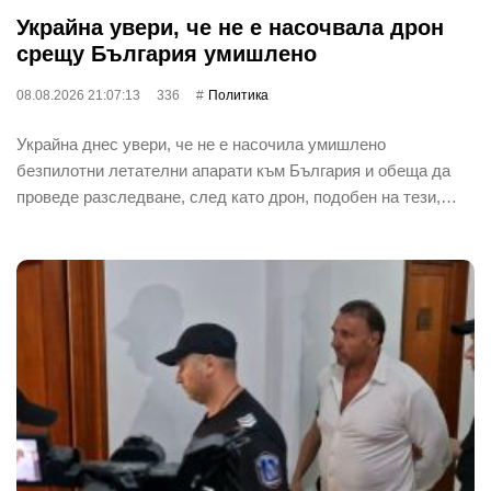
Украйна увери, че не е насочвала дрон
срещу България умишлено
08.08.2026 21:07:13
336
Политика
Украйна днес увери, че не е насочила умишлено
безпилотни летателни апарати към България и обеща да
проведе разследване, след като дрон, подобен на тези,…