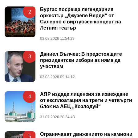
Бургас посреща легендарния
2
оркестър „Джузепе Верди“ от
Салерно с виртуозен концерт на
Летния театър
03.08.2026 11:54:39
Даниел Вълчев: В предстоящите
3
президентски избори аз няма да
участвам
03.08.2026 09:14:12
АЯР издаде лицензия за извеждане
4
от експлоатация на трети и четвърти
блок на АЕЦ „Козлодуй“
31.07.2026 20:34:43
Ограничават движението на камиони
5