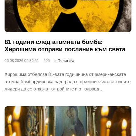
81 години след атомната бомба:
Хирошима отправи послание към света
06.08.2026 09:39:51
205
Политика
Хирошима отбеляза 81-вата годишнина от американската
атомна бомбардировка над града с призиви към световните
лидери да се откажат от войните и от оправд…