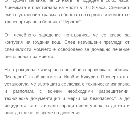
От ЦСМП заявиха, че сигналът е подаден в 16:05 часа.
Линейката е пристигнала на място в 16:18 часа. Спешният
екип е установил травма в областта на гърдите и момчето е
транспортирано в болница “Пирогов“.
От лечебното заведение потвърдиха, че се касае за
контузия на гръдния кош. След извършени прегледи от
специалисти момчето е освободено за домашно лечение
без опасност за живота.
На атракциона е извършена незабавна проверка от община
“Младост”, съобщи кметът Ивайло Кукурин. Проверката е
установила, че въртящата се люлка е технически изправна
и разполага с всички необходими разрешителни,
техническа документация и мерки за безопасност, а до
инцидента се е стигнало заради силен уплах на детето и
опит да слезе по време на движение.