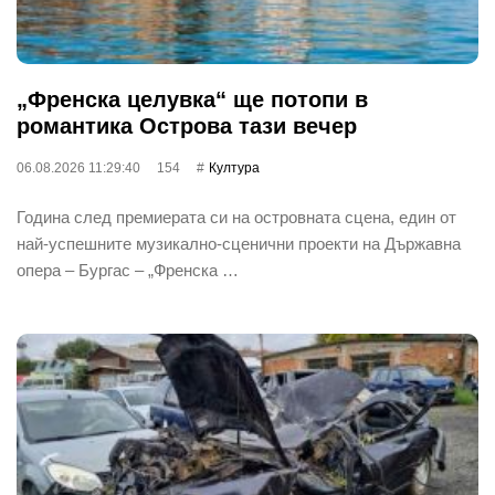
„Френска целувка“ ще потопи в
романтика Острова тази вечер
06.08.2026 11:29:40
154
Култура
Година след премиерата си на островната сцена, един от
най‐успешните музикално-сценични проекти на Държавна
опера – Бургас – „Френска …