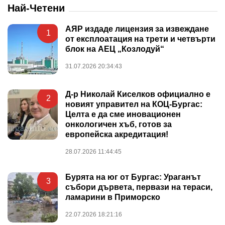
Най-Четени
АЯР издаде лицензия за извеждане
1
от експлоатация на трети и четвърти
блок на АЕЦ „Козлодуй“
31.07.2026 20:34:43
Д-р Николай Киселков официално е
2
новият управител на КОЦ-Бургас:
Целта е да сме иновационен
онкологичен хъб, готов за
европейска акредитация!
28.07.2026 11:44:45
Бурята на юг от Бургас: Ураганът
3
събори дървета, первази на тераси,
ламарини в Приморско
22.07.2026 18:21:16