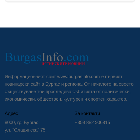
Информационният сайт www.burgasinfo.com е първият
новинарски сайт в Бургас и региона. От началото на своето
съществуване той проследява събитията от политически,
икономически, обществен, културен и спортен характер.
Адрес
За контакти
8000, гр. Бургас
+359 882 906815
ул. "Славянска" 75