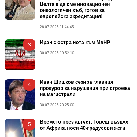
Целта е да сме иновационен
онкологичен хъб, готов за
европейска акредитация!
28.07.2026 11:44:45
Иран с остра нота към МвНР
3
30.07.2026 19:52:10
Иван Шишков сезира главния
4
прокурор за нарушения при строежа
на магистрали
30.07.2026 20:25:00
Времето през август: Горещ въздух
5
от Африка носи 40-градусови жеги