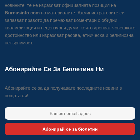
новините, те не изразяват официалната позиция на
Burgasinfo.com
по материалите. Администраторите си
запазват правото да премахват коментари с обидни
квалификации и нецензурни думи, които уронват човешкото
достойнство или изразяват расова, етническа и религиозна
нетърпимост.
Абонирайте Се За Бюлетина Ни
Абонирайте се за да получавате последните новини в
пощата си!
Абонирай се за бюлетин