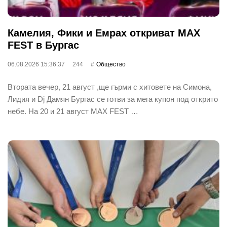
Камелия, Фики и Емрах откриват MAX
FEST в Бургас
06.08.2026 15:36:37
244
Общество
Втората вечер, 21 август ,ще гърми с хитовете на Симона,
Лидия и Dj Дамян Бургас се готви за мега купон под открито
небе. На 20 и 21 август MAX FEST …