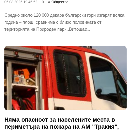
06.08.2026 19:46:52
0
Общество
Средно около 120 000 декара български гори изгарят всяка
година – площ, сравнима с близо половината от
територията на Природен парк „Витоша&…
Няма опасност за населените места в
периметъра на пожара на АМ "Тракия",