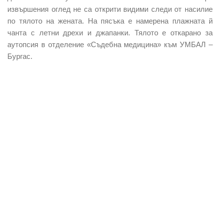
извършения оглед не са открити видими следи от насилие
по тялото на жената. На пясъка е намерена плажната й
чанта с летни дрехи и джапанки. Тялото е откарано за
аутопсия в отделение «Съдебна медицина» към УМБАЛ –
Бургас.