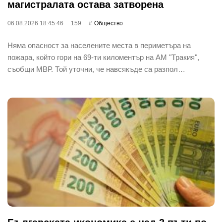
магистралата остава затворена
06.08.2026 18:45:46
159
Общество
Няма опасност за населените места в периметъра на
пожара, който гори на 69-ти киломентър на АМ "Тракия",
съобщи МВР. Той уточни, че навсякъде са разпол…