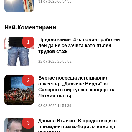
31.07.2026 08:54:33
Най-Коментирани
Предложение: 4-часовият работен
1
ден да не се зачита като пълен
трудов стаж
22.07.2026 20:56:52
Бургас посреща легендарния
2
оркестър „Джузепе Верди“ от
Салерно с виртуозен концерт на
Летния театър
03.08.2026 11:54:39
Даниел Вълчев: В предстоящите
3
президентски избори аз няма да