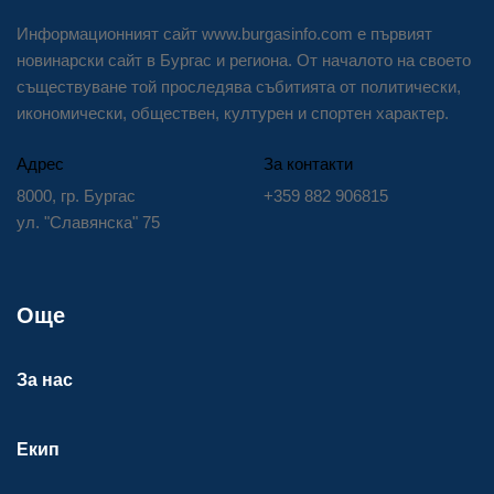
Информационният сайт www.burgasinfo.com е първият
новинарски сайт в Бургас и региона. От началото на своето
съществуване той проследява събитията от политически,
икономически, обществен, културен и спортен характер.
Адрес
За контакти
8000, гр. Бургас
+359 882 906815
ул. "Славянска" 75
Още
За нас
Екип