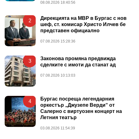
08.08.2026 18:40:56
Дирекцията на МВР в Бургас с нов
2
шеф, ст. комисар Христо Илчев бе
представен официално
07.08.2026 15:28:36
Законова промяна предвижда
3
сделките с имоти да станат ад
07.08.2026 10:13:03
Бургас посреща легендарния
4
оркестър „Джузепе Верди“ от
Салерно с виртуозен концерт на
Летния театър
03.08.2026 11:54:39