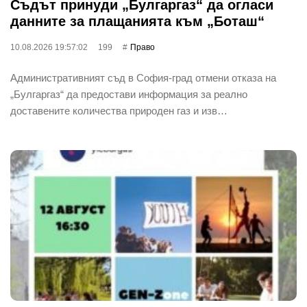
Съдът принуди „Булгаргаз“ да огласи
данните за плащанията към „Боташ“
10.08.2026 19:57:02
199
Право
Административният съд в София-град отмени отказа на
„Булгаргаз“ да предостави информация за реално
доставените количества природен газ и изв…