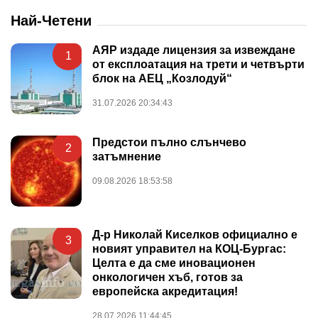
Най-Четени
АЯР издаде лицензия за извеждане
1
от експлоатация на трети и четвърти
блок на АЕЦ „Козлодуй“
31.07.2026 20:34:43
Предстои пълно слънчево
2
затъмнение
09.08.2026 18:53:58
Д-р Николай Киселков официално е
3
новият управител на КОЦ-Бургас:
Целта е да сме иновационен
онкологичен хъб, готов за
европейска акредитация!
28.07.2026 11:44:45