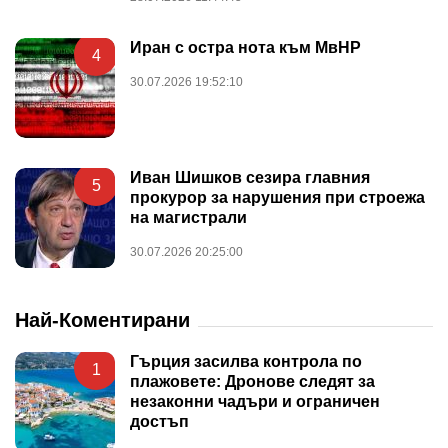
Иран с остра нота към МвНР
4
30.07.2026 19:52:10
Иван Шишков сезира главния
5
прокурор за нарушения при строежа
на магистрали
30.07.2026 20:25:00
Най-Коментирани
Гърция засилва контрола по
1
плажовете: Дронове следят за
незаконни чадъри и ограничен
достъп