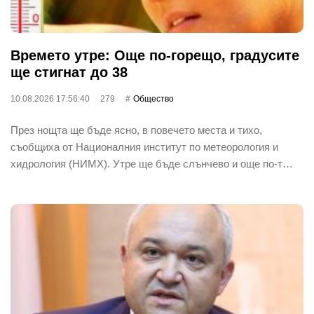
Времето утре: Още по-горещо, градусите
ще стигнат до 38
10.08.2026 17:56:40
279
Общество
През нощта ще бъде ясно, в повечето места и тихо,
съобщиха от Националния институт по метеорология и
хидрология (НИМХ). Утре ще бъде слънчево и още по-т…