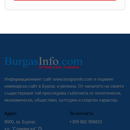
Информационният сайт www.burgasinfo.com е първият
новинарски сайт в Бургас и региона. От началото на своето
съществуване той проследява събитията от политически,
икономически, обществен, културен и спортен характер.
Адрес
За контакти
8000, гр. Бургас
+359 882 906815
ул. "Славянска" 75