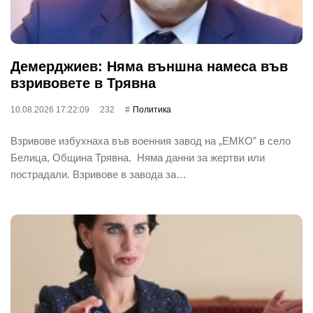
Демерджиев: Няма външна намеса във
взривовете в Трявна
10.08.2026 17:22:09
232
Политика
Взривове избухнаха във военния завод на „ЕМКО” в село
Белица, Община Трявна. Няма данни за жертви или
пострадали. Взривове в завода за…