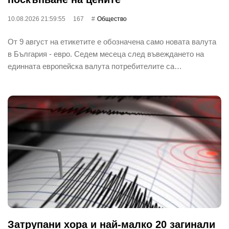
10.08.2026 21:59:55
167
Общество
От 9 август на етикетите е обозначена само новата валута
в България - евро. Седем месеца след въвеждането на
единната европейска валута потребителите са…
Затрупани хора и най-малко 20 загинали