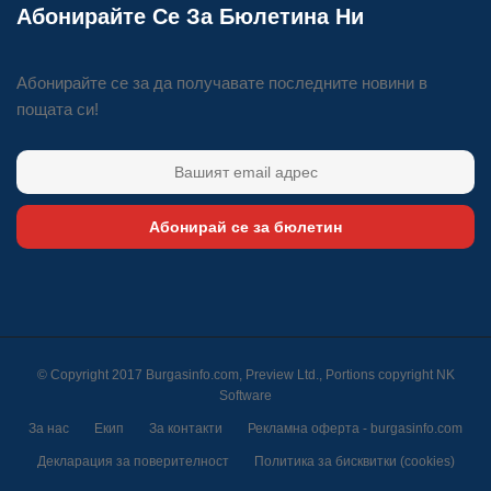
Абонирайте Се За Бюлетина Ни
Абонирайте се за да получавате последните новини в
пощата си!
Абонирай се за бюлетин
© Copyright 2017 Burgasinfo.com, Preview Ltd., Portions copyright
NK
Software
За нас
Екип
За контакти
Рекламна оферта - burgasinfo.com
Декларация за поверителност
Политика за бисквитки (cookies)