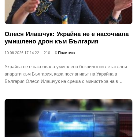
Олеся Илашчук: Украйна не е насочвала
умишлено дрон към България
10.08.2026 17:14:22
210
Политика
Украйна не е насочвала умишлено безпилотни летателни
апарати към България, каза посланикът на Украйна в
България Олеся Илашчук на среща с министъра на в…