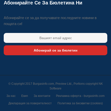
Абонирайте Се За Бюлетина Ни
Абонирайте се за да получавате последните новини в
пощата си!
Абонирай се за бюлетин
© Copyright 2017 Burgasinfo.com, Preview Ltd., Portions copyright
NK
Software
За нас
Екип
За контакти
Рекламна оферта - burgasinfo.com
Декларация за поверителност
Политика за бисквитки (cookies)