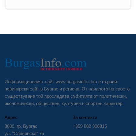
Информационният сайт www.burgasinfo.com е първият
новинарски сайт в Бургас и региона. От началото на своето
съществуване той проследява събитията от политически,
икономически, обществен, културен и спортен характер.
Адрес
За контакти
8000, гр. Бургас
+359 882 906815
ул. "Славянска" 75