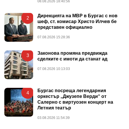
08.08.2026 18:40:56
Дирекцията на МВР в Бургас с нов
2
шеф, ст. комисар Христо Илчев бе
представен официално
07.08.2026 15:28:36
Законова промяна предвижда
3
сделките с имоти да станат ад
07.08.2026 10:13:03
Бургас посреща легендарния
4
оркестър „Джузепе Верди“ от
Салерно с виртуозен концерт на
Летния театър
03.08.2026 11:54:39