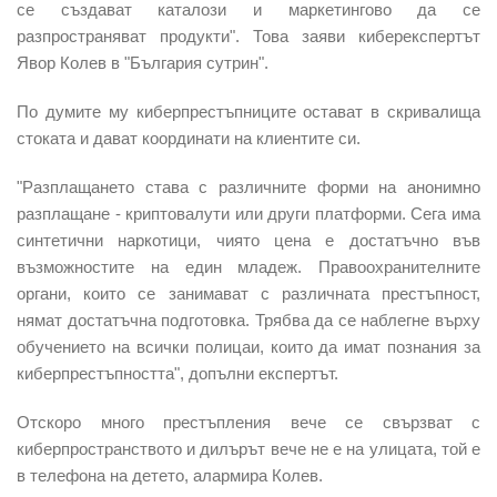
се създават каталози и маркетингово да се
разпространяват продукти". Това заяви киберекспертът
Явор Колев в "България сутрин".
По думите му киберпрестъпниците остават в скривалища
стоката и дават координати на клиентите си.
"Разплащането става с различните форми на анонимно
разплащане - криптовалути или други платформи. Сега има
синтетични наркотици, чиято цена е достатъчно във
възможностите на един младеж. Правоохранителните
органи, които се занимават с различната престъпност,
нямат достатъчна подготовка. Трябва да се наблегне върху
обучението на всички полицаи, които да имат познания за
киберпрестъпността", допълни експертът.
Отскоро много престъпления вече се свързват с
киберпространството и дилърът вече не е на улицата, той е
в телефона на детето, алармира Колев.