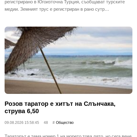
регистрирано в Югоизточна Турция, съобщават турските
медии. Земният трус е регистриран в рано сутр…
Розов таратор е хитът на Слънчака,
струва 6,50
09.08.2026 15:58:45
48
Общество
Тараторът е тема номер 1 на морето това лято, но сега вече