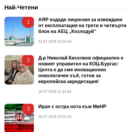
Най-Четени
АЯР издаде лицензия за извеждане
1
от експлоатация на трети и четвърти
блок на АЕЦ „Козлодуй“
31.07.2026 20:34:43
Д-р Николай Киселков официално е
2
новият управител на КОЦ-Бургас:
Целта е да сме иновационен
онкологичен хъб, готов за
европейска акредитация!
28.07.2026 11:44:45
Иран с остра нота към МвНР
3
30.07.2026 19:52:10