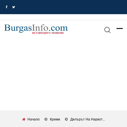
Начало
Крими
Дилърът На Наркот...