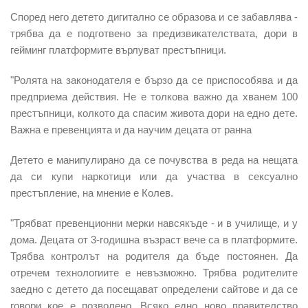
Според него детето дигитално се образова и се забавлява -
трябва да е подготвено за предизвикателствата, дори в
гейминг платформите върлуват престъпници.
"Ролята на законодателя е бързо да се приспособява и да
предприема действия. Не е толкова важно да хванем 100
престъпници, колкото да спасим живота дори на едно дете.
Важна е превенцията и да научим децата от ранна
Детето е манипулирано да се почувства в реда на нещата
да си купи наркотици или да участва в сексуално
престъпление, на мнение е Колев.
"Трябват превенционни мерки навсякъде - и в училище, и у
дома. Децата от 3-годишна възраст вече са в платформите.
Трябва контролът на родителя да бъде постоянен. Да
отречем технологиите е невъзможно. Трябва родителите
заедно с детето да посещават определени сайтове и да се
говори кое е позволено. Всяко едно ново правителство