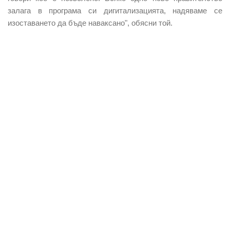
залага в програма си дигитализацията, надяваме се
изоставането да бъде наваксано", обясни той.