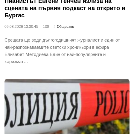
Пианистът Евгени Генчев излиза на
сцената на първия подкаст на открито в
Бургас
09.08.2026 13:30:45
130
Общество
Срещата ще води дългогодишният журналист и един от
най-разпознаваемите светски хроникьори в ефира
Елизабет Методиева Един от най-популярните и
харизмат…