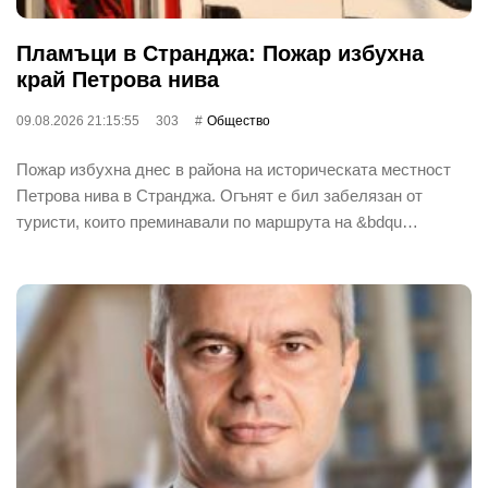
Пламъци в Странджа: Пожар избухна
край Петрова нива
09.08.2026 21:15:55
303
Общество
Пожар избухна днес в района на историческата местност
Петрова нива в Странджа. Огънят е бил забелязан от
туристи, които преминавали по маршрута на &bdqu…