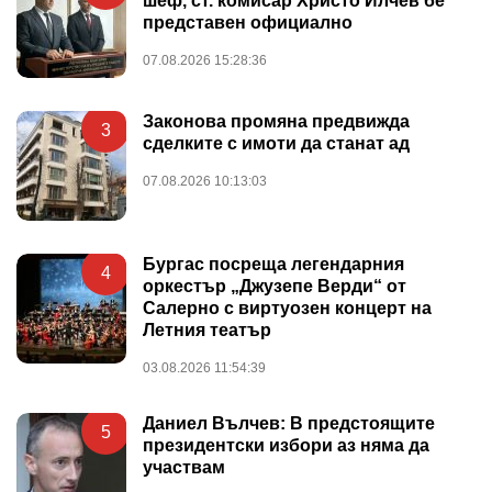
шеф, ст. комисар Христо Илчев бе
представен официално
07.08.2026 15:28:36
Законова промяна предвижда
3
сделките с имоти да станат ад
07.08.2026 10:13:03
Бургас посреща легендарния
4
оркестър „Джузепе Верди“ от
Салерно с виртуозен концерт на
Летния театър
03.08.2026 11:54:39
Даниел Вълчев: В предстоящите
5
президентски избори аз няма да
участвам