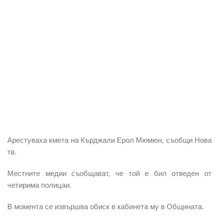
Арестуваха
кмета
на
Кърджали
Ерол Мюмюн
, съобщи Нова
тв.
Местните медии съобщават, че той е бил
отведен от
четирима полицаи.
В момента се извършва
обиск в кабинета му в Общината.