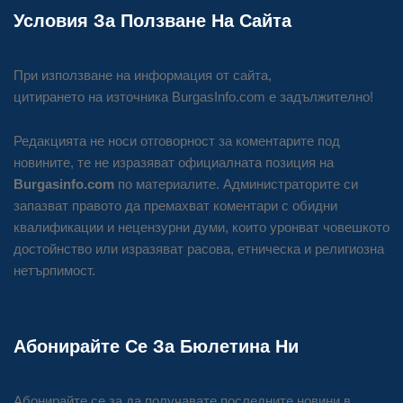
Условия За Ползване На Сайта
При използване на информация от сайта,
цитирането на източника BurgasInfo.com е задължително!
Редакцията не носи отговорност за коментарите под
новините, те не изразяват официалната позиция на
Burgasinfo.com
по материалите. Администраторите си
запазват правото да премахват коментари с обидни
квалификации и нецензурни думи, които уронват човешкото
достойнство или изразяват расова, етническа и религиозна
нетърпимост.
Абонирайте Се За Бюлетина Ни
Абонирайте се за да получавате последните новини в