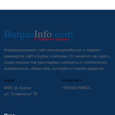
Информационният сайт www.burgasinfo.com е първият
новинарски сайт в Бургас и региона. От началото на своето
съществуване той проследява събитията от политически,
икономически, обществен, културен и спортен характер.
Адрес
За контакти
8000, гр. Бургас
+359 882 906815
ул. "Славянска" 75