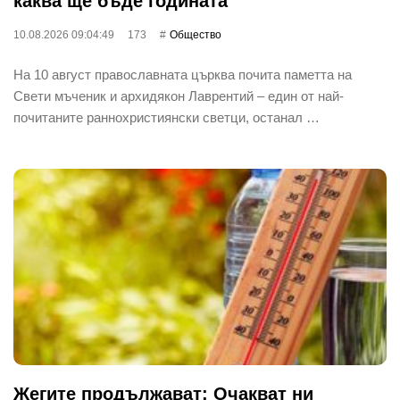
каква ще бъде годината
10.08.2026 09:04:49
173
Общество
На 10 август православната църква почита паметта на
Свети мъченик и архидякон Лаврентий – един от най-
почитаните раннохристиянски светци, останал …
Жегите продължават: Очакват ни