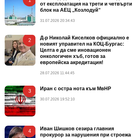
1
от експлоатация на трети и четвърти
блок на АЕЦ „Козлодуй“
31.07.2026 20:34:43
Д-р Николай Киселков официално е
2
новият управител на КОЦ-Бургас:
Целта е да сме иновационен
онкологичен хъб, готов за
европейска акредитация!
28.07.2026 11:44:45
Иран с остра нота към МвНР
3
30.07.2026 19:52:10
Иван Шишков сезира главния
4
прокурор за нарушения при строежа