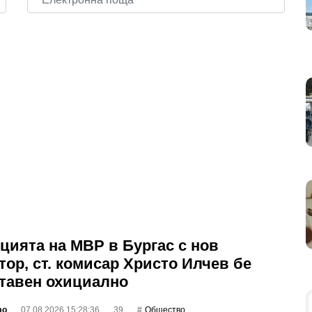
цията на МВР в Бургас с нов
тор, ст. комисар Христо Илчев бе
тавен охициално
фо
07.08.2026 15:28:36
39
Общество