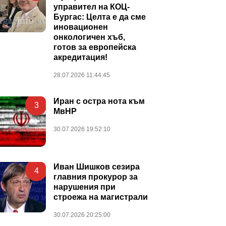
управител на КОЦ-
Бургас: Целта е да сме
иновационен
онкологичен хъб,
готов за европейска
акредитация!
28.07.2026 11:44:45
Иран с остра нота към
3
МвНР
30.07.2026 19:52:10
Иван Шишков сезира
4
главния прокурор за
нарушения при
строежа на магистрали
30.07.2026 20:25:00