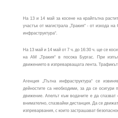
На 13 и 14 май за косене на крайпътна расти
участък от
магистрала
„
Тракия
“ - от изхода н
инфраструктура“.
На 13 май и 14 май от 7 ч. до 16:30 ч.
ще се коси 
на АМ „Тракия“ в посока
Бургас
. При изпъ
движението в изпреварващата лента. Трафикът 
Агенция „Пътна инфраструктура“ се извиня
дейностите са необходими, за да се осигури 
движение. Апелът към водачите е да спазват 
внимателно, спазвайки дистанция. Да се движат
изпреварвания, с които застрашават безопасно