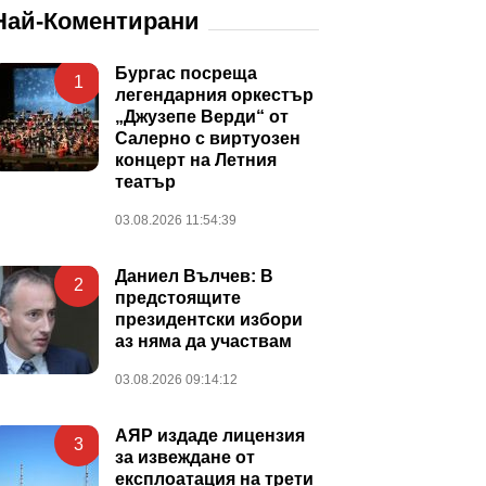
Най-Коментирани
Бургас посреща
1
легендарния оркестър
„Джузепе Верди“ от
Салерно с виртуозен
концерт на Летния
театър
03.08.2026 11:54:39
Даниел Вълчев: В
2
предстоящите
президентски избори
аз няма да участвам
03.08.2026 09:14:12
АЯР издаде лицензия
3
за извеждане от
експлоатация на трети