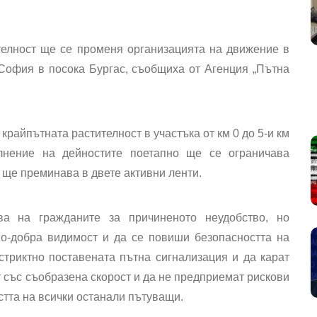
телност ще се променя организацията на движение в
а София в посока Бургас, съобщиха от Агенция „Пътна
крайпътната растителност в участъка от км 0 до 5-и км
лнение на дейностите поетапно ще се ограничава
ще преминава в двете активни ленти.
ва на гражданите за причиненото неудобство, но
по-добра видимост и да се повиши безопасността на
стриктно поставената пътна сигнализация и да карат
 със съобразена скорост и да не предприемат рискови
стта на всички останали пътуващи.