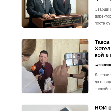
Старши 
директор
поста съ
Такса
Хотел
кой е
БургасИн
Десетки
да плаща
спокойст
НОИ в