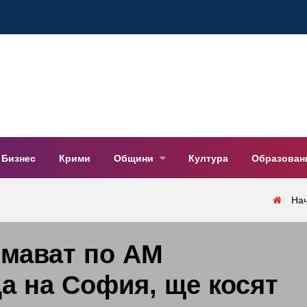
Бизнес
Крими
Общини
Култура
Образован
На
мават по АМ
да на София, ще косят