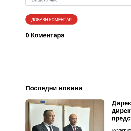
0 Коментара
Последни новини
Дирек
дирек
предс
БургасИн