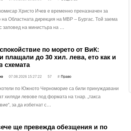
комисар Христо Ичев е временно преназначен за
 на Областната дирекция на МВР – Бургас. Той заема
с заповед на министъра на …
 спокойствие по морето от ВиК:
и плащали до 30 хил. лева, ето как и
 в схемата
фо
07.08.2026 15:27:22
57
Право
 хотели по Южното Черноморие са били принуждавани
т хиляди левове под формата на т.нар. „такса
вие“, за да избегнат с…
ече ще превежда обезщения и по