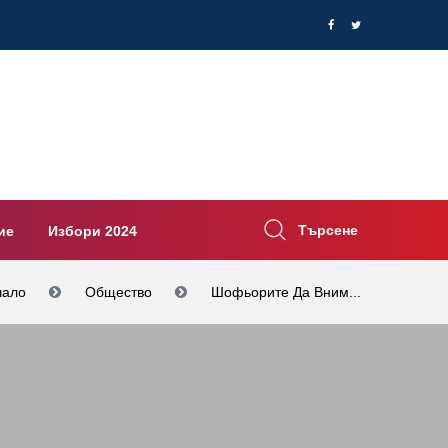
Търсене
ие
Избори 2024
чало
Общество
Шофьорите Да Вним...