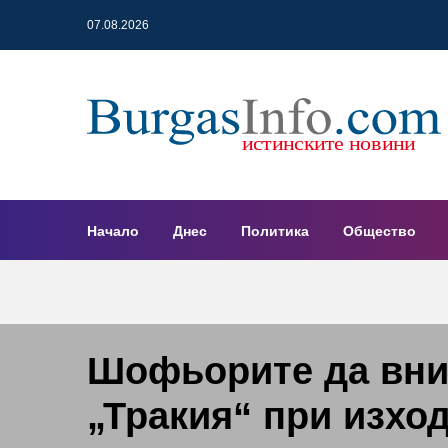
07.08.2026
Начало
Днес
Политика
Общество
Шофьорите да вни
„Тракия“ при изхо