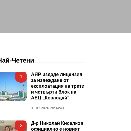
Най-Четени
АЯР издаде лицензия
1
за извеждане от
експлоатация на трети
и четвърти блок на
АЕЦ „Козлодуй“
31.07.2026 20:34:43
Д-р Николай Киселков
2
официално е новият