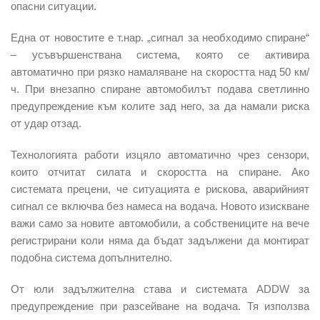
опасни ситуации.
Една от новостите е т.нар. „сигнал за необходимо спиране“
– усъвършенствана система, която се активира
автоматично при рязко намаляване на скоростта над 50 км/
ч. При внезапно спиране автомобилът подава светлинно
предупреждение към колите зад него, за да намали риска
от удар отзад.
Технологията работи изцяло автоматично чрез сензори,
които отчитат силата и скоростта на спиране. Ако
системата прецени, че ситуацията е рискова, аварийният
сигнал се включва без намеса на водача. Новото изискване
важи само за новите автомобили, а собствениците на вече
регистрирани коли няма да бъдат задължени да монтират
подобна система допълнително.
От юли задължителна става и системата ADDW за
предупреждение при разсейване на водача. Тя използва