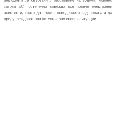
инциденти са свързани с разсейване на водача. Именно
затова ЕС постепенно въвежда все повече електронни
асистенти, които да следят поведението зад волана и да
предупреждават при потенциално опасни ситуации.