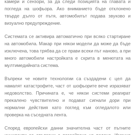
камери и сензори, за да следи позицията на главата и
погледа на шофьора. Ако вниманието бъде отклонено
твърде дълго от пътя, автомобилът подава звуково и
визуално предупреждение.
Системата се активира автоматично при всяко стартиране
на автомобила. Макар при някои модели да може да бъде
изключена, това трябва да се прави всеки път наново, а при
много автомобили настройката е скрита в менютата на
мултимедийната система.
Въпреки че новите технологии са създадени с цел да
намалят катастрофите, част от шофьорите вече изразяват
недоволство. Причината е, че някои системи реагират
прекалено чувствително и подават сигнали дори при
нормални действия като поглед към огледалото или
проверка на съседната лента.
Според европейски данни значителна част от пътните