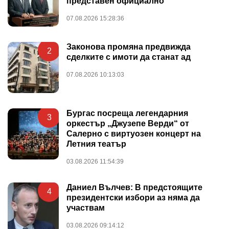
представен официално
07.08.2026 15:28:36
Законова промяна предвижда
2
сделките с имоти да станат ад
07.08.2026 10:13:03
Бургас посреща легендарния
3
оркестър „Джузепе Верди“ от
Салерно с виртуозен концерт на
Летния театър
03.08.2026 11:54:39
Даниел Вълчев: В предстоящите
4
президентски избори аз няма да
участвам
03.08.2026 09:14:12