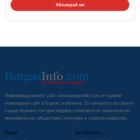
Абонирай ме
Информационният сайт www.burgasinfo.com е първият
новинарски сайт в Бургас и региона. От началото на своето
съществуване той проследява събитията от политически,
икономически, обществен, културен и спортен характер.
Адрес
За контакти