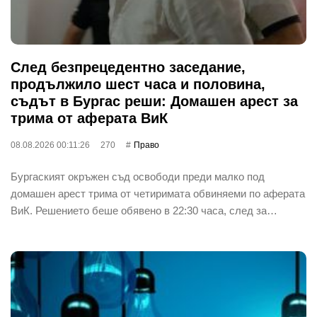
След безпрецедентно заседание,
продължило шест часа и половина,
съдът в Бургас реши: Домашен арест за
трима от аферата ВиК
08.08.2026 00:11:26
270
Право
Бургаският окръжен съд освободи преди малко под
домашен арест трима от четиримата обвиняеми по аферата
ВиК. Решението беше обявено в 22:30 часа, след за…