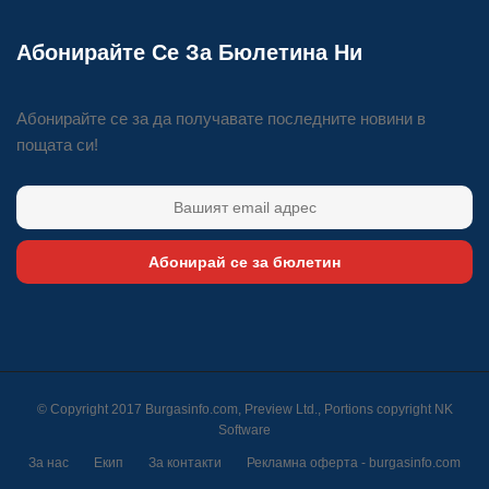
Абонирайте Се За Бюлетина Ни
Абонирайте се за да получавате последните новини в
пощата си!
Абонирай се за бюлетин
© Copyright 2017 Burgasinfo.com, Preview Ltd., Portions copyright
NK
Software
За нас
Екип
За контакти
Рекламна оферта - burgasinfo.com