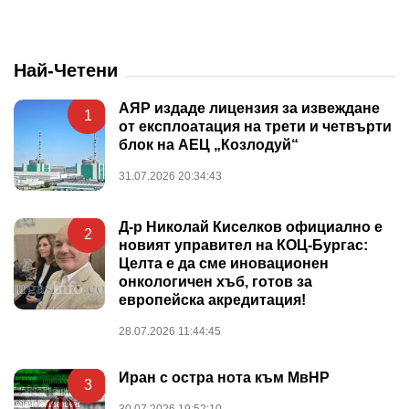
Най-Четени
АЯР издаде лицензия за извеждане
1
от експлоатация на трети и четвърти
блок на АЕЦ „Козлодуй“
31.07.2026 20:34:43
Д-р Николай Киселков официално е
2
новият управител на КОЦ-Бургас:
Целта е да сме иновационен
онкологичен хъб, готов за
европейска акредитация!
28.07.2026 11:44:45
Иран с остра нота към МвНР
3
30.07.2026 19:52:10