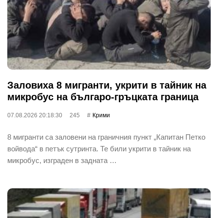
Заловиха 8 мигранти, укрити в тайник на
микробус на българо-гръцката граница
07.08.2026 20:18:30
245
Крими
8 мигранти са заловени на граничния пункт „Капитан Петко
войвода“ в петък сутринта. Те били укрити в тайник на
микробус, изграден в задната …