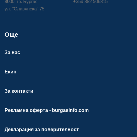
8000, гр. Бургас
+359 882 906815
ул. "Славянска" 75
Още
За нас
Екип
За контакти
Рекламна оферта - burgasinfo.com
Декларация за поверителност