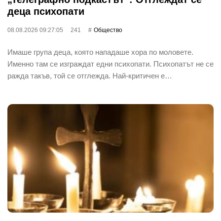
деца психопати
08.08.2026 09:27:05
241
Общество
Имаше група деца, която нападаше хора по моловете.
Именно там се изграждат едни психопати. Психопатът не се
ражда такъв, той се отглежда. Най-критичен е…