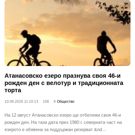
Атанасовско езеро празнува своя 46-и
рожден ден с велотур и традиционната
торта
10.08.2026 11:10:13
106
Общество
На 12 август Атанасовско езеро ще отбележи своя 46-и
рожден ден. На тази дата през 1980 г. северната част на
езерото е обявена за поддържан резерват &nd…