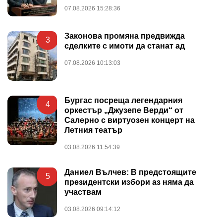
07.08.2026 15:28:36
Законова промяна предвижда
3
сделките с имоти да станат ад
07.08.2026 10:13:03
Бургас посреща легендарния
4
оркестър „Джузепе Верди“ от
Салерно с виртуозен концерт на
Летния театър
03.08.2026 11:54:39
Даниел Вълчев: В предстоящите
5
президентски избори аз няма да
участвам
03.08.2026 09:14:12