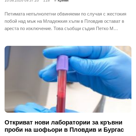
10.08.2026 09:37:20
218
Крими
Петимата непълнолетни обвиняеми по случая с жестокия
побой над мъж на Младежкия хълм в Пловдив остават в
ареста по изключение. Това съобщи съдия Петко М…
Откриват нови лаборатории за кръвни
проби на шофьори в Пловдив и Бургас