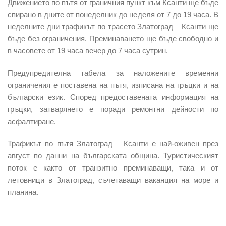
Движението по пътя от граничния пункт
към Ксанти
ще бъде
спирано в дните от понеделник до неделя от 7 до 19 часа
. В
неделните дни трафикът по трасето
Златоград – Ксанти
ще
бъде без ограничения. Преминаването ще бъде свободно и
в часовете от 19 часа вечер до 7 часа сутрин.
Предупредителна табела за наложените временни
ограничения е поставена на пътя, изписана на гръцки и на
български език. Според предоставената информация на
гръцки, затварянето е поради ремонтни дейности по
асфалтиране.
Трафикът по пътя Златоград – Ксанти е
най-оживен през
август
по данни на българската община. Туристическият
поток е както от транзитно преминаващи, така и от
летовници в Златоград, съчетаващи ваканция на море и
планина.