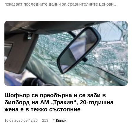
показват последните данни за сравнителните ценови…
Шофьор се преобърна и се заби в
билборд на АМ „Тракия“, 20-годишна
жена е в тежко състояние
10.08.2026 09:42:26
213
Крими