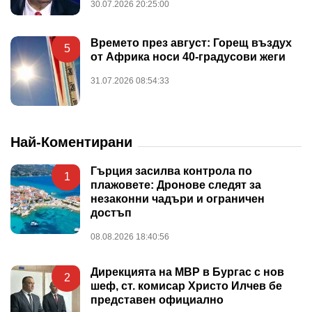
30.07.2026 20:25:00
Времето през август: Горещ въздух
5
от Африка носи 40-градусови жеги
31.07.2026 08:54:33
Най-Коментирани
Гърция засилва контрола по
1
плажовете: Дронове следят за
незаконни чадъри и ограничен
достъп
08.08.2026 18:40:56
Дирекцията на МВР в Бургас с нов
2
шеф, ст. комисар Христо Илчев бе
представен официално