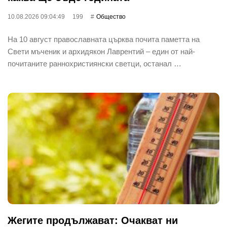
10.08.2026 09:04:49
199
Общество
На 10 август православната църква почита паметта на
Свети мъченик и архидякон Лаврентий – един от най-
почитаните раннохристиянски светци, останал …
Жегите продължават: Очакват ни