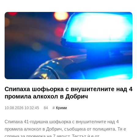
Спипаха шофьорка с внушителните над 4
промила алкохол в Добрич
10.08.2026 10:32:45
84
Крими
Спипаха 41-годишна шофьорка с внушителните над 4
промила алкохол в Добрич, съобщиха от полицията. Тя е
спряна за проверка на 7 август. Тестът ѝ е от…